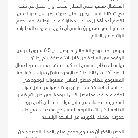
استكمال مجمع مبنى المطار الجديد. وإن العمل عن كثب
مع شركائنا الاستراتيجيين، مثل أدنوك، يعزز من قدرتنا على
تقديم أحد أفضل مباني المطارات على الإطلاق، مما يدعم
مسيرتنا نحو تحقيق رؤيتنا في أن نكون مجموعة المطارات
الرائدة في العالم."
ويوفر المستودع الشمالي ما يصل إلى 6.5 مليون ليتر من
الوقود في الساعة من خلال 24 مضخة، يتم إدارتها
بواسطة نظام أساسي للتحكم بشبكة عمليات تتيح المجال
لتزويد أكثر من 100 طائرة بالوقود بشكل متزامن. كما يمتاز
المستودع بنظام متطور لقياس مستويات الوقود في
خزاناته، أنظمة كشف الحرائق ومكافحتها من خلال جهاز
تحكم منطقي ومنفصل قابل للبرمجة، في حين يتم ضمان
استمرارية الخدمات من خلال مولد احتياطي كامل يزود
الطاقة الكهربائية اللازمة للمستودع ومضخاته في حال
حدوث انقطاع للكهرباء من الشبكة الرئيسية.
الجدير بالذكر أن مشروع مجمع مبنى المطار الجديد ضمن