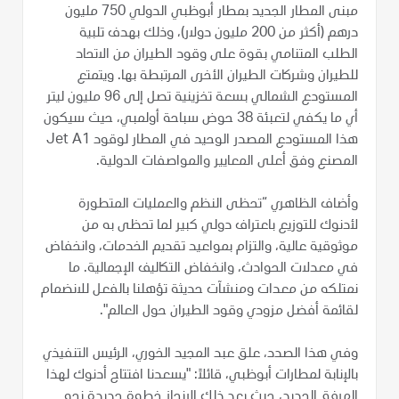
مبنى المطار الجديد بمطار أبوظبي الدولي 750 مليون
درهم (أكثر من 200 مليون دولار)، وذلك بهدف تلبية
الطلب المتنامي بقوة على وقود الطيران من الاتحاد
للطيران وشركات الطيران الأخرى المرتبطة بها. ويتمتع
المستودع الشمالي بسعة تخزينية تصل إلى 96 مليون ليتر
أي ما يكفي لتعبئة 38 حوض سباحة أولمبي، حيث سيكون
هذا المستودع المصدر الوحيد في المطار لوقود Jet A1
المصنع وفق أعلى المعايير والمواصفات الدولية.
وأضاف الظاهري “تحظى النظم والعمليات المتطورة
لأدنوك للتوزيع باعتراف دولي كبير لما تحظى به من
موثوقية عالية، والتزام بمواعيد تقديم الخدمات، وانخفاض
في معدلات الحوادث، وانخفاض التكاليف الإجمالية. ما
نمتلكه من معدات ومنشآت حديثة تؤهلنا بالفعل للانضمام
لقائمة أفضل مزودي وقود الطيران حول العالم".
وفي هذا الصدد، علق عبد المجيد الخوري، الرئيس التنفيذي
بالإنابة لمطارات أبوظبي، قائلاً: "يسعدنا افتتاح أدنوك لهذا
المرفق الجديد، حيث يعد ذلك الإنجاز خطوة جديدة نحو