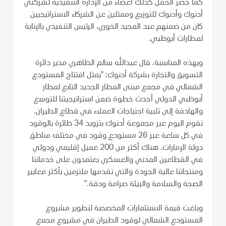
كما حضر الحفل كذلك أعضاء من الإدارة التنفيذية لشركتي
أدنوك وأدنوك للتوزيع وممثلين عن الشركاء الاستراتيجيين
كان من ضمنهم عبد المجيد الخوري، الرئيس التنفيذي بالإنابة
لمطارات أبوظبي.
وبهذه المناسبة، قال عبدالله سالم الظاهري مدير دائرة
التسويق والتجارة بشركة أدنوك: "يمثل افتتاح المستودع
الشمالي في مجمع مبنى المطار الجديد التابع لمطار
أبوظبي الدولي أحدث خطوة ضمن استراتيجيتنا للتوسع
والهادفة إلى تلبية احتياجات العملاء في قطاع الطيران.
نقوم اليوم عبر مجموعة أدنوك بتزويد 34 طائرة بالوقود
في كل ساعة عبر 26 مستودع وقود في مختلف مناطق
دولة الإمارات. هناك أكثر من 200 عميل إقليمي ودولي
في القطاعين المدني والعسكري يعتمدون على خدماتنا
ومنتجاتنا عالية الجودة والتي نقدمها ملتزمين بأكثر معايير
الصحة والسلامة والبيئة صرامة ودقة."
وبلغت قيمة الاستثمارات المخصصة لتطوير مشروع
المستودع الشمالي لوقود الطيران في مشروع مجمع