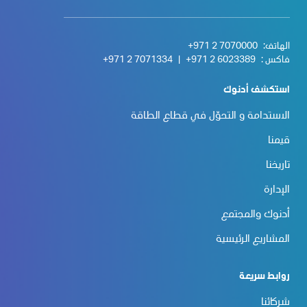
الهاتف:
+971 2 7070000
فاكس :
+971 2 6023389
|
+971 2 7071334
استكشف أدنوك
الاستدامة و التحوّل في قطاع الطاقة
قيمنا
تاريخنا
الإدارة
أدنوك والمجتمع
المشاريع الرئيسية
روابط سريعة
شركائنا