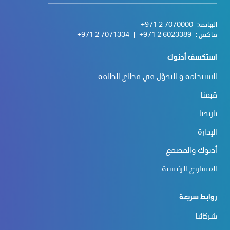
الهاتف:
+971 2 7070000
فاكس :
+971 2 6023389
|
+971 2 7071334
استكشف أدنوك
الاستدامة و التحوّل في قطاع الطاقة
قيمنا
تاريخنا
الإدارة
أدنوك والمجتمع
المشاريع الرئيسية
روابط سريعة
شركائنا