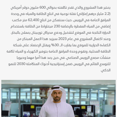
يعتبر هذا المشروع والذي تقدر تكلفته بحوالي 600 مليون دولار أمريكي
(2.2 مليار درهم إماراتي) نقلة نوعية في انتاج الطاقة والمياه في وحدة
المرافق العامة في الرويس. حيث سنتمكن من انتاج 62,400 متر مكعب
إضافي من المياه المقطرة بالإضافة 230 ميغاواط من الطاقة باستخدام
الحرارة الناتجة في الموقع لتشغيل ودفع محركان توربينان يعملان بالبخار.
وعند اكتمال المشروع في عام 2023 سيزيد هذا العمل المبتكر من
الكفاءة الحرارية للموقع بما يقارب الـ 30% ويقلل الإعتماد على شبكة
الطاقة المحلية. وتقوم وحدة المرافق العامة بتوفير الكهرباء و المياه لكافة
منشآت مجمع الرويس الصناعي. في حين يعد هذا أمرا مهما وحيويا
للتوسع القائم في الرويس ضمن إستراتيجية أدنوك المتكاملة 2030 للنمو
الذكي.