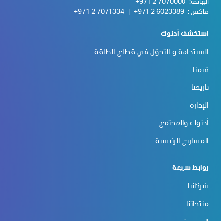
الهاتف:
+971 2 7070000
فاكس :
+971 2 6023389
|
+971 2 7071334
استكشف أدنوك
الاستدامة و التحوّل في قطاع الطاقة
قيمنا
تاريخنا
الإدارة
أدنوك والمجتمع
المشاريع الرئيسية
روابط سريعة
شركائنا
منتجاتنا