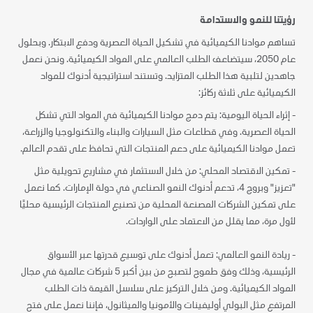
رؤيتنا للنمو والاستدامة
تساهم موادنا الكيميائية في تشكيل الحياة العصرية ودفع الابتكار. وبحلول
عام 2050، سيتضاعف الطلب العالمي على المواد الكيميائية. ونحن نعمل
جاهدين لتلبية هذا الطلب المتزايد. وتستند استراتيجية أدنوك للمواد
الكيميائية على ثلاثة ركائز:
- إثراء الحياة اليومية: يتم دمج موادنا الكيميائية في المواد التي تشكل
الحياة العصرية. وفي قطاعات مثل السيارات والبناء والتكنولوجيا والزراعة،
تعمل موادنا الكيميائية على دعم المنتجات التي تحافظ على تقدم العالم.
- تمكين الاقتصاد المحلي: من خلال الاستثمار في مشاريع تحويلية مثل
"تعزيز" وبروج 4، تدعم أدنوك النمو الصناعي في دولة الإمارات. كما نعمل
على تمكين الشركات المصنعة المحلية من تصنيع المنتجات الرئيسية محليًا
لأول مرة، مما يقلل من الاعتماد على الواردات.
- ريادة النمو العالمي: تعمل أدنوك على توسيع قدرتها عبر الأسواق
الرئيسية، وذلك وفق طموح لتصبح من بين أكبر 5 شركات عالمية في مجال
المواد الكيميائية. ومن خلال التركيز على سلاسل القيمة ذات الطلب
المرتفع مثل البولي أوليفينات والأمونيا والميثانول، فإننا نعمل على فتح