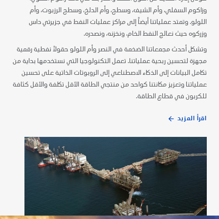
المتحدة، ونتولى المسؤولية عن تطوير موارد النفط والغاز، وإنتاجها،
وزاكوم السفلي، وأم الشيف، وسطح، وأم الدلخ، وسطح الرزبوت، وأم
اللولو. وتمتد عملياتنا أيضاً إلى مراكز عمليات النفط في جزيرتي داس
وتوفيرها. ونحن ننتج النفط لدولة الإمارات العربية المتحدة منذ عام 1962،
وزركوه حيث نعالج النفط الخام، ونخزنه، ونصدره.
وتشمل منتجاتنا النفط الخام، والغاز الخام، والمكثفات من ثمانية حقول
قائمة، تضم خمس مجمعات ضخمة للمنشآت وست جزر اصطناعية.
وتشكل أحدث مجمعاتنا الضخمة في النصر وأم اللولو حقولاً نفطية رقمية
مجهزة لتحسين ربحية عملياتنا. تعمل التكنولوجيا التي نستخدمها بداية من
اقرأ المزيد
تكامل البيانات إلى الذكاء الاصطناعي إلى الروبوتات الذاتية على تحسين
عملياتنا وتعزيز مكانتنا كواحد من منتجي الطاقة الأقل تكلفة والأقل كثافة
للكربون في قطاع الطاقة.
اقرأ المزيد