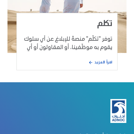
تكلم
توفر "تكلّم" منصةً للإبلاغ عن أي سلوك
يقوم به موظّفينا، أو المقاولون أو أي
طرف ثالث نتعامل معهم ويتنافى مع
اقرأ المزيد
معايير النزاهة المعمول بها في شركتنا.