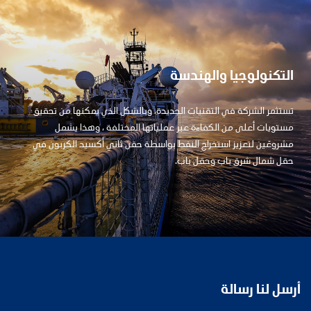
التكنولوجيا والهندسة
تستثمر الشركة في التقنيات الجديدة، وبالشكل الذي يمكنها من تحقيق
مستويات أعلى من الكفاءة عبر عملياتها المختلفة ، وهذا يشمل
مشروعَين لتعزيز استخراج النفط بواسطة حقن ثاني أكسيد الكربون في
حقل شمال شرق باب وحقل باب.
أرسل لنا رسالة