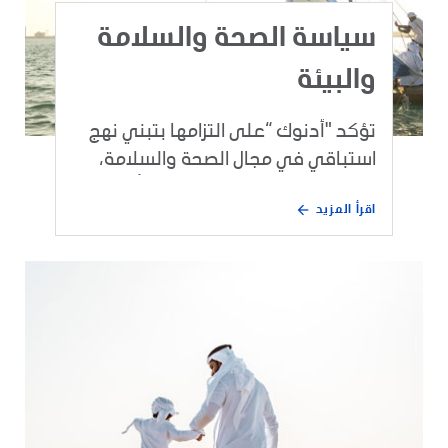
سياسة الصحة والسلامة
والبيئة
تؤكد "أدنوك “على التزامها بتبني نهج
استباقي في مجال الصحة والسلامة،
وفي سبيل تحقيق ذلك تتطبق أدنوك
اقرأ المزيد
نظام فعال لإدارة الحوادث والاستجابة
للحالات الطارئة.