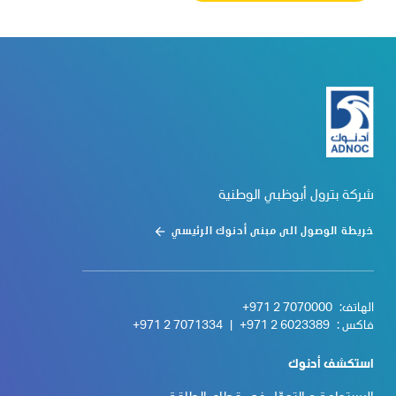
شركة بترول أبوظبي الوطنية
خريطة الوصول الى مبنى أدنوك الرئيسي
الهاتف:
+971 2 7070000
فاكس :
+971 2 6023389
|
+971 2 7071334
استكشف أدنوك