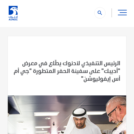
search
الرئيس التنفيذي لأدنوك يطّلع في معرض
"أديبك" على سفينة الحفر المتطورة "جي أم
أس إيفوليوشن"