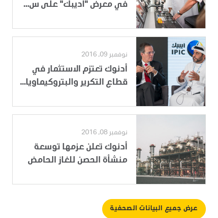
في معرض "أديبك" على س...
نوفمبر 09, 2016
أدنوك تعتزم الاستثمار في
قطاع التكرير والبتروكيماويا...
نوفمبر 08, 2016
أدنوك تعلن عزمها توسعة
منشأة الحصن للغاز الحامض
عرض جميع البيانات الصحفية