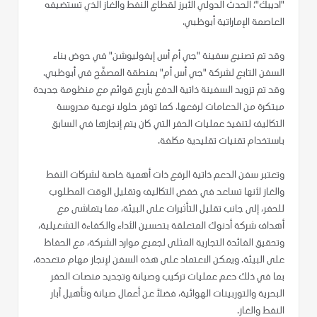
"أديبك"؛ الحدث الدولي الأبرز لقطاع النفط والغاز الذي تستضيفه
العاصمة الإماراتية أبوظبي.
وقد تم تصنيع سفينة "جي أم أس إيفوليوشن" في حوض بناء
السفن التابع لشركة "جي أس أم" بمنطقة المصفّح في أبوظبي.
وقد تم تزويد السفينة ذاتية الدفع بأربع قوائم مع منظومة جديدة
مبتكرة من الدعامات لرفعها. كما توفر حلولا نوعية مدروسة
التكاليف لتنفيذ عمليات الحفر التي كان يتم إنجازها في السابق
باستخدام تقنيات تقليدية مكلفة.
وتعتبر سفن الدعم ذاتية الرفع ذات أهمية خاصة لشركات النفط
والغاز لأنها تساعد في خفض التكاليف وتقليل الوقت المطلوب
للحفر، إلى جانب تقليل التأثيرات على البيئة، مما يتماشى مع
أهداف شركة أدنوك المتعلقة بتحسين الأداء والكفاءة التشغيلية،
وتحقيق الفائدة التجارية المثلى لجميع موارد الشركة، مع الحفاظ
على البيئة. ويمكن الاعتماد على هذه السفن لإنجاز مهام متعددة،
بما في ذلك دعم عمليات تركيب وصيانة وتجديد منصات الحفر
البحرية والتوربينات الهوائية، فضلاً عن أعمال صيانة وتأهيل آبار
النفط والغاز.