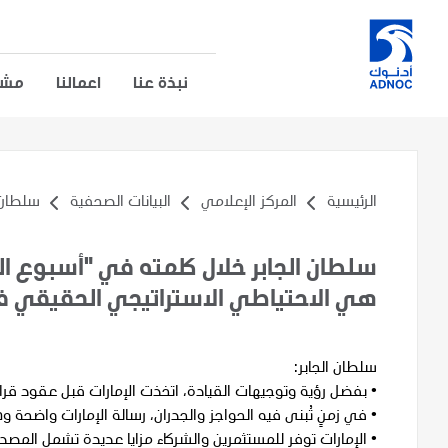
نبذة عنا
اعمالنا
مشار
الرئيسية
المركز الإعلامي
البيانات الصحفية
سلطان ا
سلطان الجابر خلال كلمته في "أسبوع ال
هي الاحتياطي الاستراتيجي الحقيقي ف
سلطان الجابر:
•
بفضل رؤية وتوجيهات القيادة، اتخذت الإمارات قبل عقود قراراً 
•
في زمنٍ تُبنى فيه الحواجز والجدران، رسالة الإمارات واضحة وهي
•
الإمارات توفر للمستثمرين والشركاء مزايا عديدة تشمل المصد