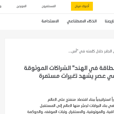
أدنوك مربان
المستثمرون
الموردين
و
يعنا
الذكاء الاصطناعي
الاستدامة
لجابر خلال كلمته في "أس...
طاقة في الهند" الشراكات الموثوقة
ي عصرٍ يشهد تغيرات مستمرة
استراتيجياً ببناء اقتصاد منفتح على العالم
 بناء البوابات ليعبُر منها العالم إلى المستقبل
اقية، والموثوقية، والاستقرار، وثبات الموقف، والحوكمة