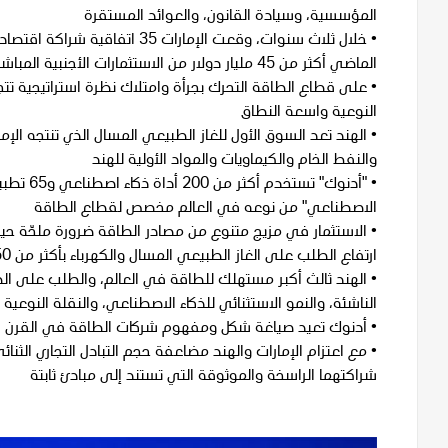
المؤسسية، وسيادة القانون، والعوائد المستقرة
•
خلال ثلاث سنوات، وقعت الإمارات 
الماضي أكثر من 45 مليار دولار من الاستثمارات الأجنبية المباشرة
•
على قطاع الطاقة التحرك بجرأة وامتلاك نظرة استراتيجية تتج
النوعية واسعة النطاق
•
الهند تعد السوق الأول للغاز الطبيعي المسال الذي تنتجه الإم
والنفط الخام والكيماويات والمواد الأولية للهند
•
"أدنوك" ت
الاصطناعي" من نوعه في العالم مخصص لقطاع الطاقة
•
ارتفاع الطلب على الغاز الطبيعي المسال والكهرباء بأكثر من 50% بحلول عام 2040
•
الهند ثالث أكبر مستهلك للطاقة في العالم، والطلب على 
الناشئة، والنمو الاستثنائي للذكاء الاصطناعي، والنقلة النوعي
•
أدنوك تعيد صياغة شكل ومفهوم شركات الطاقة في القرن ال
•
شراكتهما الراسخة والموثوقة التي تستند إلى مبادئ ثابتة