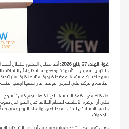
غوا، الهند، 27 يناير 2026:
أكد معالي الدكتور سلطان أحمد الج
والرئيس التنفيذي لـ "أدنوك" ومجموعة شركاتها، أن الشراكات
يشهد تغيرات مستمرة، موضحاً ضرورة امتلاك نظرة استراتيجية 
الطاقة، والتركيز على الفرص النوعية التي يتيحها ارتفاع الطلب
جاء ذلك في الكلمة الرئيسية التي ألقاها اليوم خلال "أسبوع 
على أن الركيزة الأساسية لقطاع الطاقة هي النمو الذي تقوده
والنمو الاستثنائي للذكاء الاصطناعي، والنقلة النوعية في من
التوجهات.
وقال: "في عصرٍ يشهد تغيرات مستمرة، أصبحت الشراكات الموثو