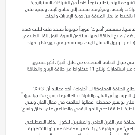
شهده الهند يتطلب نوعاً خاصاً من الشراكات الاستراتيجية
راكات راسخة، وموثوقة، تستند إلى مبادئ ثابتة، ومبنية على
ضبط ما يميّز العلاقة بين دولة الإمارات والهند.
فيها، ستستمر ’أدنوك‘ مورداً موثوقاً يُعتمد عليه لتلبية هذه
ضمن مزيج الطاقة لديها، ستكون السوق الأول للغاز الطبيعي
رّد لغاز البترول المسال للهند، وستستمر في تزويدها بالمواد
مجال الطاقة المتجددة من خلال ’ألتيرّا‘، أكبر صندوق
استثماري خاص بالتكنولوجيا النظيفة على مستوى العالم، وذلك عبر استثمارات لإنتاج 11 غيغاواط من طاقة الرياح والطاقة
وحول الدور المهم لشركة "XRG"، ذراع الاستثمار الدولي في قطاع الطاقة المملوكة لـ "أدنوك"، أكد معاليه أن "XRG"
خبرة، ورأس المال، والشراكات العالمية لترسيخ مكانتها مورّداً
ة. وقال: "من خلال ’XRG‘، تركّز ’أدنوك‘ على توسيع محفظة أعمالها العالمية في مجال الغاز، وتبني
لتحتية للطاقة لدعم النمو الرقمي والصناعي على نطاق واسع".
اقة في القرن الحادي والعشرين، ليكون الذكاء الاصطناعي
ناعي" في مراقبة كل بئر ضمن محفظة عملياتها التشغيلية