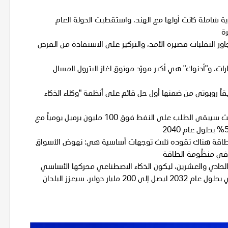
35 اتفاقية شراكة اقتصادية شاملة كانت أولها مع الهند، واستقطبت الدولة العام
اوز التقلبات قصيرة الأمد، والتركيز على الاستفادة من الفرص
ارات، و"أدنوك" هي أكبر مورّد موثوق لغاز البترول المسال
ستخدم أكثر من 200 أداة ذكاء اصطناعي و65 تطبيقاً روبوتي من ضمنها أول حل قائم على أنظمة "وكلاء الذكاء
الاستثمار في مزيج متنوع من مصادر الطاقة ضرورة ملحّة حيث سيبقى الطلب على النفط فوق 100 مليون برميل يومياً مع
الطاقة هناك تقوده ثلاث توجهات أساسية هي: نهوض الأسواق
ة في منظُومة الطاقة
حادي والعشرين، ليكون الذكاء الاصطناعي محركها الأساسي
مع اعتزام الإمارات والهند مضاعفة حجم التبادل التجاري الثنائي بحلول عام 2032 ليصل إلى 200 مليار دولار، سيعزز البلدان