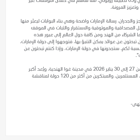
بشكل مباشر، وذلك باستخدام أكثر من 200 أداة ذكاء اصطناعي و65 تطبيقاً روبوتي، مما ساهم في خفض التوقفات غير
تعزيز المرونة.
 والجدران، رسالة الإمارات واضحة وهي بناء البوابات ليعبُر منها
ل المصداقية والموثوقية والاستقرار والثبات في الموقف
 الشركاء من الهند ومن كافة دول العالم إلى عبور هذه
 تبحثون عن عوائد يمكن التنبؤ بها، فتوجهوا إلى دولة الإمارات.
نسبة لكم، ستجدونها في دولة الإمارات. وإذا كنتم تبحثون عن
".
جدير بالذكر أن أسبوع الطاقة الهندي 2026 يُقام خلال الفترة من 27 إلى 30 يناير 2026 في مدينة غوا الهندية، ويُعد أكبر
منصة طاقية دولية تجمع وزراء الطاقة، قادة الشركات العالمية، المستثمرين، والمبتكرين من أكثر من 120 دولة لمناقشة
تهى-