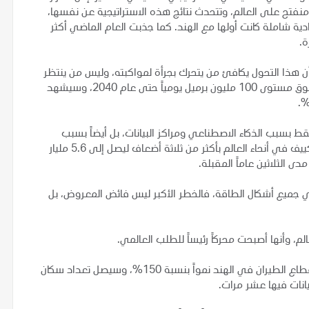
 منفتح على العالم، وتتحدث نتائج هذه الاستراتيجية عن نفسها،
وات 35 اتفاقية شراكة اقتصادية شاملة كانت أولها مع الهند. كما جذبت العام الماضي أكثر
أن هذا التحول يكافئ من يتحرك بجرأة لمواكبته، وليس من ينتظر
استقرار الأوضاع، مشدداً على أن الطلب على النفط سيبقى فوق مستوى 100 مليون برميل يومياً حتى عام 2040، وسيشهد
ط بسبب الذكاء الاصطناعي ومراكز البيانات، بل أيضاً بسبب
التبريد. ومن المتوقع بحلول عام 2050 أن يزداد عدد أجهزة التكييف في أنحاء العالم بأكثر من ثلاثة أضعاف ليصل إلى 5.6 مليار
ى الثلاثين عاماً المقبلة.
في جميع أشكال الطاقة، فالخطر الأكبر ليس فائض المعروض، بل
م، وأنها أصبحت محركاً رئيساً للطلب العالمي.
ومن المتوقع خلال السنوات الخمس عشرة المقبلة أن يشهد قطاع الطيران في الهند نمواً بنسبة 150%، وسيصل تعداد سكان
انات فيها عشر مرات.