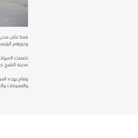
ودورهم الرئيسي في التصدي لفيرو
تضمنت العبوات 
مدينة الشيخ خ
وقام بهذه المب
والممرضات والع