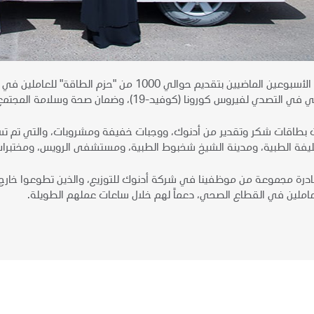
قمنا على مدى الأسبوعين الماضيين بتقديم حوالي 
س كورونا (كوفيد-19)، وضمان صحة وسلامة المجتمع خلال هذه الأوقات غير المسبوقة.
بطاقات شكر وتقدير من أدنوك، ووجبات خفيفة ومشروبات، والتي تم تسلي
ليفة الطبية، ومدينة الشيخ شخبوط الطبية، ومستشفى الرويس، ومختبرات
ادرة مجموعة من موظفينا في شركة أدنوك للتوزيع، والذين تطوعوا خارج 
املين في القطاع الصحي، دعماً لهم خلال ساعات عملهم الطويلة.