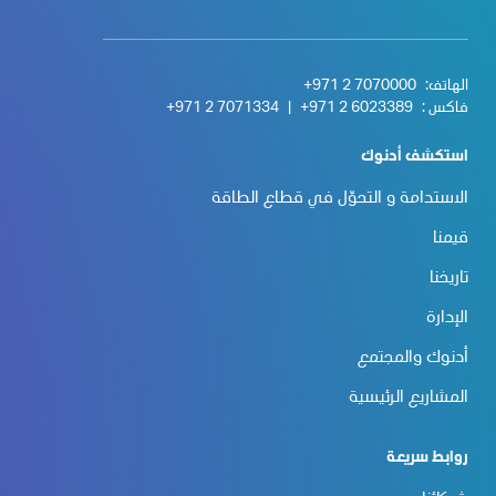
الهاتف:
+971 2 7070000
فاكس :
+971 2 6023389
|
+971 2 7071334
استكشف أدنوك
الاستدامة و التحوّل في قطاع الطاقة
قيمنا
تاريخنا
الإدارة
أدنوك والمجتمع
المشاريع الرئيسية
روابط سريعة