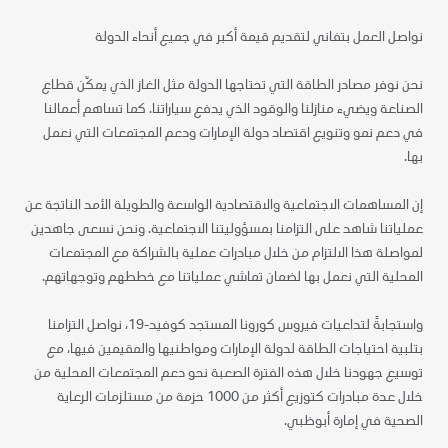
نواصل العمل بتفاني لتقديم قيمة أكبر في جميع أنحاء الدولة
نحن نوفر مصادر الطاقة التي تحتاجها الدولة مثل الغاز الذي يمكّن قطاع
الصناعة ويضيء منازلنا والوقود الذي يدفع سياراتنا. كما تساهم أعمالنا
في دعم نمو وتنويع اقتصاد دولة الإمارات ودعم المجتمعات التي نعمل
بها.
إن المساهمات الاجتماعية والاقتصادية الواسعة والطويلة الأمد الناتجة عن
عملياتنا شاهد على التزامنا بمسؤوليتنا الاجتماعية. ونحن نسعى جاهدين
لمواصلة هذا الالتزام من خلال مبادرات عملية بالشراكة مع المجتمعات
المحلية التي نعمل بها لضمان تماشي عملياتنا مع خططهم وتوجهاتهم.
واستجابةً لتداعيات فيروس كورونا المستجد كوفيد-19، نواصل التزامنا
بتلبية احتياجات الطاقة لدولة الإمارات ومواطنيها والمقيمين فيها، مع
توسيع جهودنا خلال هذه الفترة الصعبة نحو دعم المجتمعات المحلية من
خلال عدة مبادرات كتوزيع أكثر من 1000 حزمة من مستلزمات الرعاية
الصحية في إمارة أبوظبي.