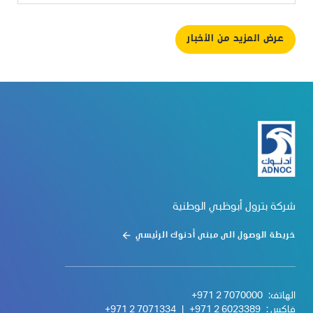
عرض المزيد من الأخبار
شركة بترول أبوظبي الوطنية
خريطة الوصول الى مبنى أدنوك الرئيسي
الهاتف:
+971 2 7070000
فاكس :
+971 2 6023389
|
+971 2 7071334