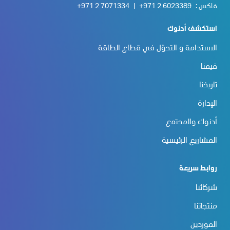
فاكس :
+971 2 6023389
|
+971 2 7071334
استكشف أدنوك
الاستدامة و التحوّل في قطاع الطاقة
قيمنا
تاريخنا
الإدارة
أدنوك والمجتمع
المشاريع الرئيسية
روابط سريعة
شركائنا
منتجاتنا
الموردين