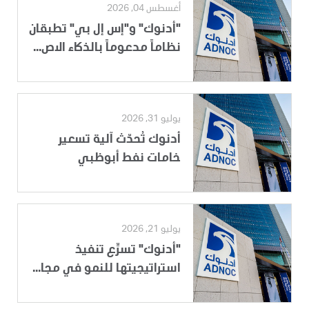
أغسطس 04, 2026
"أدنوك" و"إس إل بي" تطبقان
نظاماً مدعوماً بالذكاء الاص...
يوليو 31, 2026
أدنوك تُحدّث آلية تسعير
خامات نفط أبوظبي
يوليو 21, 2026
"أدنوك" تسرِّع تنفيذ
استراتيجيتها للنمو في مجا...