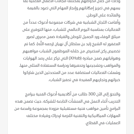
وذلك من خلال انخراطهم بمختلف مجالات الأعمال الفعلية بما
يسهم في تعزيز إمكاناتهم وإنجاز المهام التي تعود بالقيمة
والفائدة على الوطن.
وأقامت اللجان الشبابية في شركات مجموعة أدنوك عدداً من
الفعاليات بمناسبة اليوم العالمي للشباب، منها التوقيع على
ميثاق الوفاء ورد الجميل للوطن والقيادة ضمن معرضٍ لصور
المغفور له الشيخ زايد بن سلطان آل نهيان (رحمه الله). كما تم
تخصيص ركن استعرض من خلاله الموظفون الشباب مواهبهم
وهواياتهم ضمن مبادرة (XHub) التي تركز على رصد الهوايات
والمواهب وتشجيعها وتحفيزها ودراسة الاستفادة المثلى منها.
وشملت الفعاليات استضافة عدد من المتحدثين الذين شاركوا
خبراتهم وتجاربهم المفيدة في تحفيز الشباب.
والتحق إلى الآن 300 طالب من أكاديمية أدنوك الفنية ببرامج
التدريب أثناء العمل في المنشآت التابعة للشركة، حيث تضمن هذه
البرامج تأمين مواهب فنية مستقبلية مزودة بمجموعة واسعة من
المهارات الميكانيكية والتقنية اللازمة لإدراك وقيادة مختلف
العمليات في القطاع.