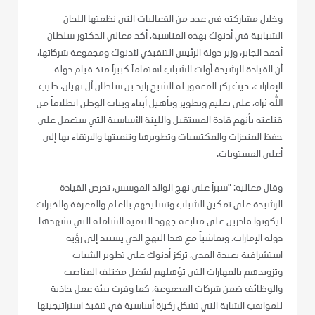
وخلال مشاركته في عدد من الفعاليات التي نظمتها اللجان
الشبابية في أدنوك بهذه المناسبة، أكد معالي الدكتور سلطان
أحمد الجابر، وزير دولة الرئيس التنفيذي لأدنوك ومجموعة شركاتها،
أن القيادة الرشيدة أولت الشباب اهتماماً كبيراً منذ قيام دولة
الإمارات، حيث ركز المغفور له الشيخ زايد بن سلطان آل نهيان، طيب
الله ثراه، على تعليم وتطوير وتأهيل أبناء وبنات الوطن انطلاقاً من
قناعته بأنهم قادة المستقبل واللبِنة الأساسية التي ستعمل على
حفظ المنجزات والمكتسبات وتطويرها وتنميتها والارتقاء بها إلى
أعلى المستويات.
وقال معاليه: "سيراً على نهج الوالد الموسس، تحرص القيادة
الرشيدة على تمكين الشباب وتسليحهم بالعلم والمعرفة والخبرات
ليكونوا قادرين على متابعة جهود التنمية الشاملة التي تشهدها
دولة الإمارات. وتماشياً مع هذا النهج الذي يستند إلى رؤية
استشرافية بعيدة المدى، تركز أدنوك على تطوير الشباب
وتزويدهم بالمهارات التي تؤهلهم لشغل مختلف المناصب
والوظائف ضمن شركات المجموعة، كما وفرت بيئة عمل جاذبة
للمواهب الشابة التي تشكل ركيزة أساسية في تنفيذ استراتيجيتها