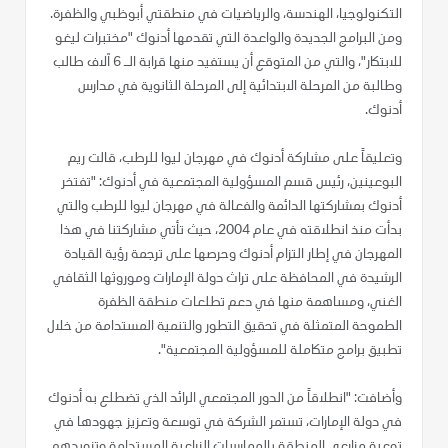
التكنولوجيا، الهندسة، والرياضيات في منطقتي أبوظبي والظفرة.
ومن البرامج الجديدة والواعدة التي تقدمها أدنوك "مختبرات ليغو
للابتكار"، والتي من المتوقع أن يستفيد منها قرابة الـ 6 آلاف طالب
وطالبة من المرحلة الابتدائية إلى المرحلة الثانوية في مدارس
أدنوك.
وتعليقاً على مشاركة أدنوك في مهرجان ليوا للرطب، قالت ريم
البوعينين، رئيس قسم المسؤولية المجتمعية في أدنوك: "تفتخر
أدنوك بمشاركتها الدائمة والفعالة في مهرجان ليوا للرطب والتي
بدأت منذ انطلاقته في عام 2004، حيث تأتي مشاركتنا في هذا
المهرجان في إطار التزام أدنوك وحرصها على ترجمة رؤية القيادة
الرشيدة في المحافظة على تراث دولة الإمارات وموروثها الثقافي
الغني، ومساهمة منها في دعم تطلعات منطقة الظفرة
الطموحة المتمثلة في تحقيق التطور والتنمية المستدامة من خلال
تطبيق برامج متكاملة للمسؤولية المجتمعية".
وأضافت: "انطلاقاً من الدور المجتمعي الرائد الذي تضطلع به أدنوك
في دولة الإمارات، تستمر الشركة في توسعة وتعزيز جهودها في
توعية مزارعي المنطقة بالممارسات الزراعية المستدامة وتزويدهم