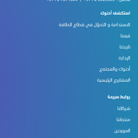
فاكس :
+971 2 6023389
|
+971 2 7071334
استكشف أدنوك
الاستدامة و التحوّل في قطاع الطاقة
قيمنا
تاريخنا
الإدارة
أدنوك والمجتمع
المشاريع الرئيسية
روابط سريعة
شركائنا
منتجاتنا
الموردين