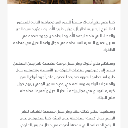
كما يضم جناح أدنوك معرضاً للصور الفوتوغرافية النادرة للمغفور
له الشيخ زايد بن سلطان آل نهيان، طيب الله ثراه، توثق مسيرة الخير
والعطاء التي قادها رحمه الله، وما بذله من جهود ضخمة في
سبيل تحقيق التنمية المستدامة في مجال زراعة النخيل في منطقة
الظفرة.
وسينظم جناح أدنوك ورش عمل يومية مخصصة للمزارعين المحليين
تهدف إلى تعريفهم بمنتجات الشركة من الأسمدة وتثقيفهم حول
طرق استخدامها بصورة صحيحة للحصول على أجود أنواع التمور
والمنتجات الزراعية، وتساهم في رفع مستوى الوعي بينهم حول
كيفية التوسع في مجال زراعة أشجار النخيل وأهمية المحافظة
على البيئة.
وسيشهد الجناح كذلك عقد ورش عمل مخصصة للشباب لنشر
الوعي حول أهمية المحافظة على البيئة، كما سيتعرفون على
البرامج المختلفة التي تنفذها أدنوك في مجال تدريس العلوم،