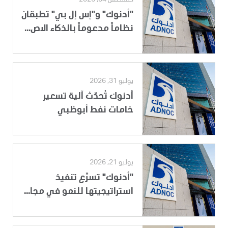
أغسطس 04, 2026
"أدنوك" و"إس إل بي" تطبقان
نظاماً مدعوماً بالذكاء الاص...
يوليو 31, 2026
أدنوك تُحدّث آلية تسعير
خامات نفط أبوظبي
يوليو 21, 2026
"أدنوك" تسرِّع تنفيذ
استراتيجيتها للنمو في مجا...