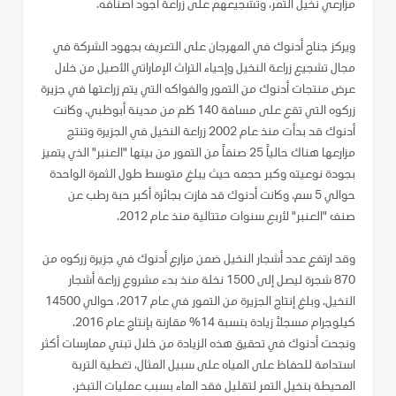
مزارعي نخيل التمر، وتشجيعهم على زراعة أجود أصنافه.
ويركز جناح أدنوك في المهرجان على التعريف بجهود الشركة في
مجال تشجيع زراعة النخيل وإحياء التراث الإماراتي الأصيل من خلال
عرض منتجات أدنوك من التمور والفواكه التي يتم زراعتها في جزيرة
زركوه التي تقع على مسافة 140 كلم من مدينة أبوظبي. وكانت
أدنوك قد بدأت منذ عام 2002 زراعة النخيل في الجزيرة وتنتج
مزارعها هناك حالياً 25 صنفاً من التمور من بينها "العنبر" الذي يتميز
بجودة نوعيته وكبر حجمه حيث يبلغ متوسط طول الثمرة الواحدة
حوالي 5 سم. وكانت أدنوك قد فازت بجائزة أكبر حبة رطب عن
صنف "العنبر" لأربع سنوات متتالية منذ عام 2012.
وقد ارتفع عدد أشجار النخيل ضمن مزارع أدنوك في جزيرة زركوه من
870 شجرة ليصل إلى 1500 نخلة منذ بدء مشروع زراعة أشجار
النخيل. وبلغ إنتاج الجزيرة من التمور في عام 2017، حوالي 14500
كيلوجرام مسجلاً زيادة بنسبة 14% مقارنة بإنتاج عام 2016.
ونجحت أدنوك في تحقيق هذه الزيادة من خلال تبني ممارسات أكثر
استدامة للحفاظ على المياه على سبيل المثال، تغطية التربة
المحيطة بنخيل التمر لتقليل فقد الماء بسبب عمليات التبخر.