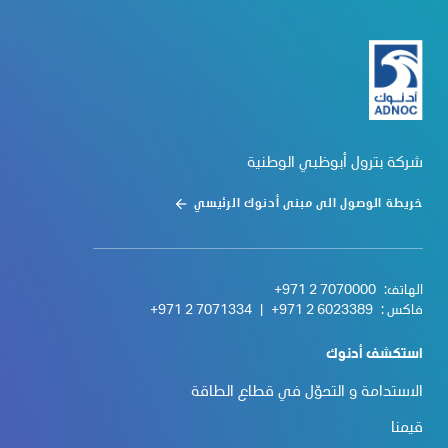
شركة بترول أبوظبي الوطنية
خريطة الوصول الى مبنى أدنوك الرئيسي
الهاتف:
+971 2 7070000
فاكس :
+971 2 6023389
|
+971 2 7071334
استكشف أدنوك
الاستدامة و التحوّل في قطاع الطاقة
قيمنا