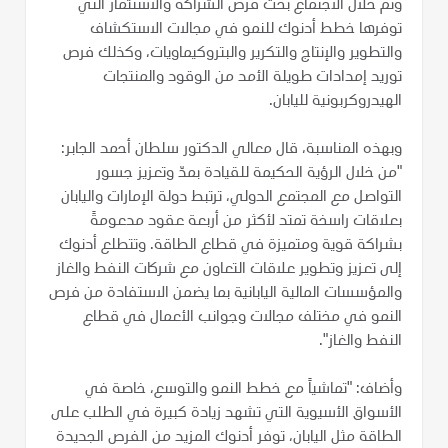
وتم خلال الاجتماع بحث فرص الشراكة والاستثمار التي
توفرها خطط أدنوك للنمو في مجالات الاستكشاف
والتطوير والإنتاج والتكرير والبتروكيماويات، وكذلك فرص
توريد إمدادات طويلة الأمد من الوقود والمنتجات
الهيدروكربونية لليابان.
وبهذه المناسبة، قال معالي الدكتور سلطان أحمد الجابر:
"من خلال الرؤية الحكيمة للقيادة بمدّ وتعزيز جسور
التواصل مع المجتمع الدولي، ترتبط دولة الإمارات واليابان
بعلاقات راسخة تمتد لأكثر من أربعة عقود مدعومةً
بشراكة قوية ومتميزة في قطاع الطاقة. وتتطلع أدنوك
إلى تعزيز وتطوير علاقات التعاون مع شركات النفط والغاز
والمؤسسات المالية اليابانية بما يضمن الاستفادة من فرص
النمو في مختلف مجالات وجوانب الأعمال في قطاع
النفط والغاز".
وأضاف: "تماشياً مع خطط النمو والتوسع، خاصة في
الأسواق الأسيوية التي تشهد زيادة كبيرة في الطلب على
الطاقة مثل اليابان، توفر أدنوك المزيد من الفرص الجديدة