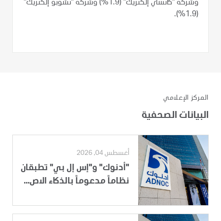
وشركة "كانساي إلكتريك" (1.9%) وشركة "تشوبو إلكتريك"
(1.9%).
المركز الإعلامي
البيانات الصحفية
أغسطس 04, 2026
"أدنوك" و"إس إل بي" تطبقان
نظاماً مدعوماً بالذكاء الاص...