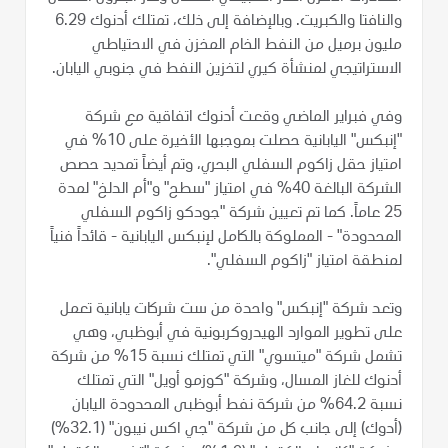
والنافتا والكبريت. وبالإضافة إلى ذلك، تمتلك أدنوك 6.29
مليون برميل من النفط الخام المخزن في الاحتياطي
الاستراتيجي لمنشأة كيري لتخزين النفط في جنوبي اليابان.
وفي فبراير الماضي وقعت أدنوك اتفاقية مع شركة
"إنبكس" اليابانية حصلت بموجبها الأخيرة على 10% في
امتياز حقل زاكوم السفلي البحري، وتم أيضاً تمديد حصص
الشركة البالغة 40% في امتياز "سطح" و"أم الدلخ" لمدة
25 عاماً. كما تم تعيين شركة "جودكو زاكوم السفلي
المحدودة" - المملوكة بالكامل لإنبكس اليابانية - قائداً فنياً
لمنطقة امتياز "زاكوم السفلي".
وتعد شركة "إنبكس" واحدة من ست شركات يابانية تعمل
على تطوير الموارد الهيدروكربونية في أبوظبي، وهي
تشمل شركة "ميتسوي" التي تمتلك نسبة 15% من شركة
أدنوك للغاز المسال، وشركة "كوزمو أويل" التي تمتلك
نسبة 64.2% من شركة نفط أبوظبى المحدودة اليابان
(أدوك) إلى جانب كل من شركة "جي اكس نيبون" (32.1%)