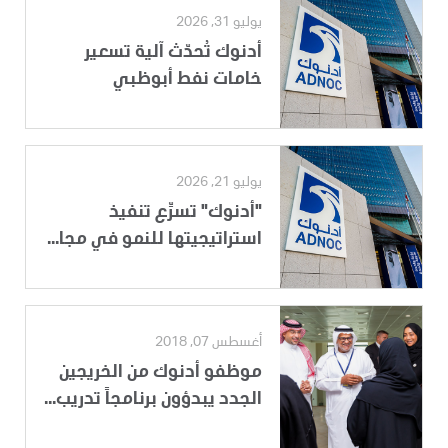
يوليو 31, 2026
أدنوك تُحدّث آلية تسعير
خامات نفط أبوظبي
يوليو 21, 2026
"أدنوك" تسرِّع تنفيذ
استراتيجيتها للنمو في مجا...
أغسطس 07, 2018
موظفو أدنوك من الخريجين
الجدد يبدؤون برنامجاً تدريب...