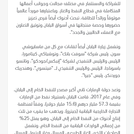
للشراكة والاستثمار في مختلف مجالات وجوانب أعمالها
المتكاملة في قطاع النفط والغاز. وباعتبارها مورداً عالمياً
موثوقاً ورائداً للطاقة، تبحث أدنوك أيضاً فرص تعزيز
حضورها وحصة منتجاتها في أسواق اليابان وتوثيق التعاون
مع العملاء الحاليين والجدد".
وتشمل زيارة اليابان أيضاً لقاءات مع كل من ماسايوشي
سون، رئيس شركة "سوفت بانك"، وتوشياكي كيتامورا،
الرئيس والرئيس التنفيذي لشركة "إنبكس/جودكو"، وتاتسو
ياسوناجا، الرئيس والرئيس التنفيذي لـ "ميتسوي"، وهندريك
جوردنكر، رئيس "جيرا".
وتعد دولة الإمارات ثاني أكبر مصدر للنفط الخام إلى اليابان،
وفي عام 2017، قامت اليابان باستيراد نفط من الإمارات
بقيمة 57.3 مليار درهم (15.6 مليار دولار)، وفقاً لمنظمة
التجارة الخارجية اليابانية (جيترو). ويذهب ما يقرب من ثلث
إنتاج أدنوك من النفط الخام إلى اليابان، وهو يمثل 25%
من إجمالي الواردات اليابانية من النفط الخام. وتشمل
الصادرات الأخرى الغاز الطبيعي المسال وغاز البترول المسال