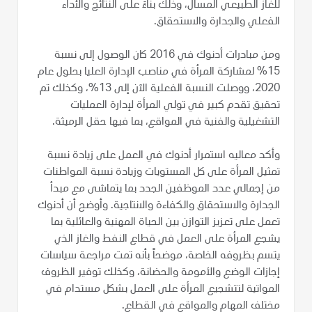
للغاز الطبيعي المسال، وذلك بناءً على النتائج والأداء
الفعلي والجدارة والاستحقاق.
ومن مبادرات أدنوك في 2016 كان الوصول إلى نسبة
15% لمشاركة المرأة في مناصب الإدارة العليا بحلول عام
2020، ووصلت النسبة الفعلية الآن إلى 13%، وكذلك تم
تحقيق تقدم كبير في تولي المرأة لإدارة العمليات
التشغيلية والفنية في المواقع، بما فيها حقل الرميثة.
وأكد معاليه استمرار أدنوك في العمل على زيادة نسبة
تمثيل المرأة على كل المستويات وزيادة نسبة المواطنات
من إجمالي عدد الموظفين الجدد بما يتماشى مع مبدأ
الجدارة والاستحقاق والكفاءة والانتاجية. وأوضح أن أدنوك
تعمل على تعزيز التوازن بين الحياة المهنية والعائلية بما
يشجع المرأة على العمل في قطاع النفط والغاز الذي
يتسم بظروفه الخاصة، موضحاً بأنه تمت مراجعة سياسات
إجازات الوضع والأمومة والحضانة، وكذلك توفير الظروف
المواتية لتتشجيع المرأة على العمل بشكل مستدام في
مختلف المهام والمواقع في القطاع.