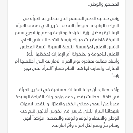
المجتمع والوطن.
وثمن معاليه الدعم المستمر الذي تحظى به المرأة من
القيادة الرشيدة، منوهاً بالتقدم الكبير الذي حققته المرأة
الإماراتية بفضل رؤية القيادة ومتابعة ودعم وتشجيع سمو
الشيخة فاطمة بنت مبارك رئيسة الاتحاد النسائي العام،
الرئيس الأعلى لمؤسسة التنمية الأسرية رئيسة المجلس
الأعلى للأمومة والطفولة أم الإمارات (حفظها الله).
وأشاد معاليه بمبادرة يوم المرأة الاماراتية التي أطلقتها أم
الإمارات واختارت لها هذا العام شعار "المرأة على نهج
زايد".
وأكد معاليه أن دولة الامارات مستمرة في تمكين المرأة
في كافة المجالات بفضل دعم وتوجيهات القيادة الرشيدة
معرباً عن أسمى معاني الفخر والاعتزاز والتقدير لأمهات
شهدائنا الأبرار اللاتي غرسن في نفوس أبنائهن قِيَم حب
الوطن والانتماء والولاء والوفاء والتضحية، مؤكداً أنهن
وِسام عزٍّ وفخر لكل امرأة وأمّ إماراتية.