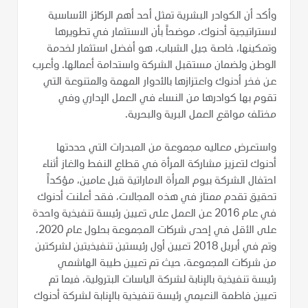
وأكد أن الكوادر البشرية تمثل أحد أهم الركائز الأساسية
لاستراتيجية أدنوك، موضحاً بأن الاستثمار في تطويرها
وتمكينها، خاصة جيل الشباب، هو أفضل استثمار لخدمة
الوطن ولضمان مستقبل الشركة واستدامة أعمالها. وأعرب
عن فخر أدنوك واعتزازها بالأدوار المهمة والمتنوعة التي
تقوم بها كوادرها من النساء في العمل الإداري وفي
مختلف مواقع العمل البرية والبحرية.
واستعرض معاليه مجموعة من المبدرات التي حددتها
أدنوك لتعزيز مشاركة المرأة في قطاع النفط والغاز أثناء
احتفال الشركة بيوم المرأة الاماراتية قبل عامين، مؤكداً
تحقيق تقدم ممتاز في هذه المجالات، فقد أعلنت أدنوك
في عام 2016 عن العمل على تعيين رئيسة تنفيذية واحدة
على الأقل في إحدى شركات المجموعة بحلول عام 2020،
وتم في أبريل 2018 تعيين أول رئيستين تنفيذيتين لشركتين
من شركات المجموعة، حيث تم تعيين طيبة الهاشمي
رئيسة تنفيذية بالإنابة لشركة الياسات البترولية، فيما تم
تعيين فاطمة النعيمي رئيسة تنفيذية بالإنابة لشركة أدنوك