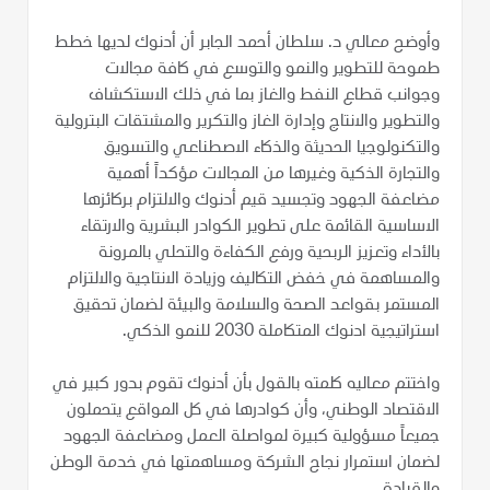
وأوضح معالي د. سلطان أحمد الجابر أن أدنوك لديها خطط
طموحة للتطوير والنمو والتوسع في كافة مجالات
وجوانب قطاع النفط والغاز بما في ذلك الاستكشاف
والتطوير والانتاج وإدارة الغاز والتكرير والمشتقات البترولية
والتكنولوجيا الحديثة والذكاء الاصطناعي والتسويق
والتجارة الذكية وغيرها من المجالات مؤكداً أهمية
مضاعفة الجهود وتجسيد قيم أدنوك والالتزام بركائزها
الاساسية القائمة على تطوير الكوادر البشرية والارتقاء
بالأداء وتعزيز الربحية ورفع الكفاءة والتحلي بالمرونة
والمساهمة في خفض التكاليف وزيادة الانتاجية والالتزام
المستمر بقواعد الصحة والسلامة والبيئة لضمان تحقيق
استراتيجية ادنوك المتكاملة 2030 للنمو الذكي.
واختتم معاليه كلمته بالقول بأن أدنوك تقوم بدور كبير في
الاقتصاد الوطني، وأن كوادرها في كل المواقع يتحملون
جميعاً مسؤولية كبيرة لمواصلة العمل ومضاعفة الجهود
لضمان استمرار نجاح الشركة ومساهمتها في خدمة الوطن
والقيادة.