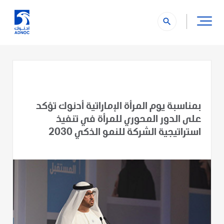
search
بمناسبة يوم المرأة الإماراتية أدنوك تؤكد
على الدور المحوري للمرأة في تنفيذ
استراتيجية الشركة للنمو الذكي 2030