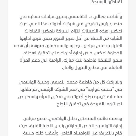
لقيادتها الرشيدة.
وأشادت معالي د. الشامسي بتعيين قيادات نسائية في
منصب رئيس تنفيذي في شركات أدنوك هذا العام، حيث
تعكس هذه التعيينات التزام الشركة بتمكين القيادات
الشابة من النساء من أجل تعزيز التنوع ضمن فريق ادارتها
العليا بناء على مبادئ الجدارة والاستحقاق، منوهة بأن هذه
الخطوة تعكس حرص إدارة أدنوك على تحقيق اهداف
سمو الشيخة فاطمة بنت مبارك، الرامية الى دعم المرأة
العاملة في قطاع البترول والغاز.
وشاركت كل من فاطمة محمد النعيمي وطيبة الهاشمي
في "جلسة حوارية" في مقر الشركة الرئيسي تم خلالها
مناقشة كيفية نجاح أدنوك في تمكين المرأة واستعراض
تجربتيهما الفريدة في تحقيق النجاح.
وضمت قائمة المتحدثين طلال الهاشمي، عضو مجلس
إدارة الأولمبياد الخاص الإماراتي رئيس اللجنة الفنية، حيث
قام بالتعريف عن الأولمبياد الخاص، وأعقب ذلك جلسة