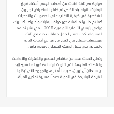
حوارية مع ثلاثة فتيات من أصحاب الهمم أعضاء فريق
الإمارات للأولمبياد الخاص تم خلالها استعراض تجاربهن
الشخصية في كيفية التغلب على الصعوبات والتحديات
كما تم خلالها مناقشة دور دولة الإمارات وأدنوك -كشريك
وراعي رئيسي للألعاب الأولمبية 2019 – في نشر ثقافة
المساواة. كما تضمن الحفل مقابلات حية مع ثلاث
مهندسات يعملن في اثنين من مواقع أدنوك البرية
والبحرية، في حقل الرميثة النفطي وجزيرة داس.
وتخلل الحدث عدد من مقاطع الفيديو والفقرات والأحاديث
والقصائد الملهمة التي تناولت إرث المغفور له الشيخ زايد
بن سلطان آل نهيان، طيب الله ثراه، والجهود التي تبذلها
القيادة الرشيدة في الدولة دعماً لمسيرة تمكين المرأة.