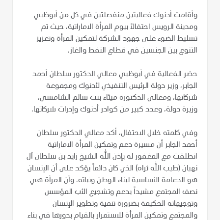
وأقامت أدنوك فعاليتين منفصلتين في كل من أبوظبي
ومدينة الرويس احتفالاً بيوم المرأة الاماراتية، حيث تم
تسليط الضوء على جهود الشركة لتمكين المرأة وتعزيز
التنوع بين الجنسين في قطاع النفط والغاز.
حضر الفعالية في أبوظبي معالي الدكتور سلطان أحمد
الجابر، وزير دولة الرئيس التنفيذي لأدنوك ومجموعة
شركاتها، ومعالي الدكتورة ميثاء بنت سالم الشامسي،
وزيرة دولة، وعدد كبير من كوادر أدنوك وإدرات شركاتها.
وفي كلمته خلال الاحتفال، أكد معالي الدكتور سلطان
أحمد الجابر أن مسيرة دعم وتمكين المرأة الاماراتية
انطلقت مع المغفور له بإذن الله الشيخ زايد بن سلطان آل
نهيان (طيب الله ثراه) الذي كان دائماً يؤكد على أن الإنسان
هو الدعامة الأساسية لبناء الوطن وثباته، وأن المرأة هي
نصف المجتمع مشيداً بدعم وتشجيع الأب المؤسس
وتوجيهاته الحكيمة بضرورة تنمية وتطوير الإنسان
والمجتمع وتمكين المرأة للاستمرار بالقيام بدورها في بناء