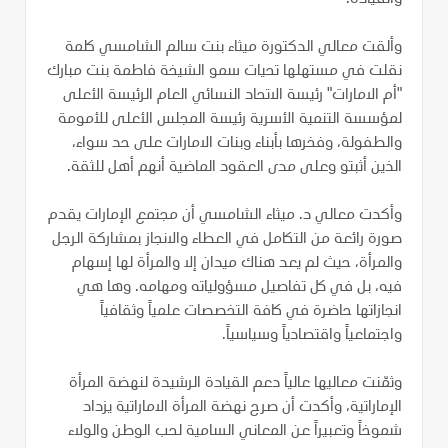
وألقت معالي الدكتورة ميثاء بنت سالم الشامسي كلمة
نقلت في مستهلها تحيات سمو الشيخة فاطمة بنت مبارك
"أم الامارات" رئيسة الاتحاد النسائي العام الرئيسة الأعلى
لمؤسسة التنمية الأسرية رئيسة المجلس الأعلى للأمومة
والطفولة، وفخرها بأبناء وبنات الامارات على حد سواء،
الذين أثبتو وعلى مدى العقود الماضية أنهم أهل للثقة.
وأكدت معالي د. ميثاء الشامسي أن مجتمع الإمارات يقدم
صورة رائعة من التكامل في العطاء والانجاز بمشاركة الرجل
والمرأة، حيث لم يعد هناك ميدان إلا والمرأة لها إسهام
فيه، بل في كل تفاصيل مسؤولياته ومهامه. وها هي
انجازاتها حاضرة في كافة التخصصات علمياً وثقافياً
واجتماعياً واقتصادياً وسياسياً.
وثمّنت معاليها عالياً دعم القيادة الرشيدة لنهضة المرأة
الإماراتية، وأكدت أن صرح نهضة المرأة الاماراتية يزداد
شموخاً وتعبيراً عن المعاني السامية لحب الوطن والولاء