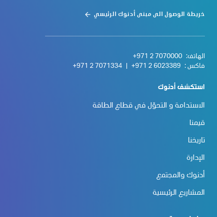
خريطة الوصول الى مبنى أدنوك الرئيسي
الهاتف:
+971 2 7070000
فاكس :
+971 2 6023389
|
+971 2 7071334
استكشف أدنوك
الاستدامة و التحوّل في قطاع الطاقة
قيمنا
تاريخنا
الإدارة
أدنوك والمجتمع
المشاريع الرئيسية