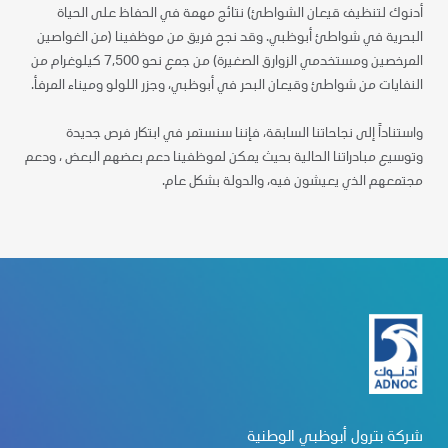
أدنوك لتنظيف قيعان الشواطئ) نتائج مهمة في الحفاظ على الحياة
البحرية في شواطئ أبوظبي. وقد نجح فريق من موظفينا (من الغواصين
المرخصين ومستخدمي الزوارق الصغيرة) من جمع نحو 7,500 كيلوغرام من
النفايات من شواطئ وقيعان البحر في أبوظبي، وجزر اللولو وميناء المرفأ.
واستناداً إلى نجاحاتنا السابقة، فإننا سنستمر في ابتكار فرص جديدة
وتوسيع مبادراتنا الحالية بحيث يمكن لموظفينا دعم بعضهم البعض ، ودعم
مجتمعهم الذي يعيشون فيه، والدولة بشكل عام.
شركة بترول أبوظبي الوطنية