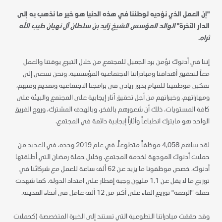
"إن العمل الذي نؤديه لوطننا في هذه الدنيا هو خير ما نذهب به إلى
الدار الآخرة"
الوالد المؤسس الشيخ زايد بن سلطان آل نهيان طيب الله
ثراه
.
إننا في أدنوك نؤمن برد الجميل للمجتمع من خلال التبرع بوقتنا والعمل
معاً لتحقيق أهدافنا ومبادراتنا الاجتماعية المؤسسية. ونحن نسعى إلى
تمكين موظفينا للقيام بدور ريادي في برامجنا الاجتماعية وتقديم وقتهم،
ومهاراتهم، وخبراتهم من أجل تحقيق آثار إيجابية على المجتمع والبيئة على
كافة المستويات. ذلك أن شعورهم بالفخر، وبالهدف المشترك، وروح الفريق
الواحد هو مايترك انطباعاً وآثاراً إيجابية دائمة في المجتمع.
لقد ساهم 4,058 موظفاً متطوعاً، في عام 2019 وحده، في العديد من
حملات أدنوك الموجهة لخدمة المجتمع. وخلال حملة رمضان التي أطلقتها
أدنوك، خصص موظفونا ما يزيد عن 62 ألف ساعة للعمل مع شركائنا في
توزيع ما لا يقل عن 1,1 مليون وجبة إفطار على امتداد الدولة. كما شهدت
حملة "الرحمة" توزيع الماء على أكثر من 12 ألف عامل في أنحاء المدينة.
وقد حققت مبادراتنا التطوعية التي تستند إلى الخبرة المتخصصة (كحملات