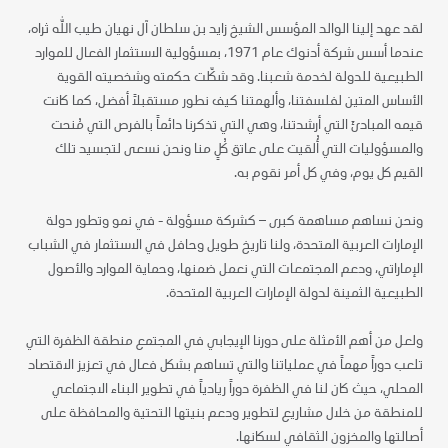
لقد عهد إلينا الوالد المؤسس الشيخ زايد بن سلطان آل نهيان طيب الله ثراه،
عندما أسس شركة أدنوك عام 1971، بمسؤولية الاستثمار الفعال للموارد
الطبيعية للدولة لخدمة شعبنا. وقد شكّلت حكمته وشخصيته القوية
الأساس المتين لفلسفتنا، وألهمتنا كيف نطور مستقبلاً أفضل، كما كانت
قيمه المبادئَ التي أرشدتنا، وهي التي تذكرنا دائماً بالفرص التي مُنحت
والمسؤوليات التي أُلقيت على عاتق كُلٍ منا ونحن نسعى لتجسيد تلك
القيم كل يوم، وفي كل أمر نقوم به.
ونحن نساهم مساهمة كبرى – كشركة مسؤولة - في نمو وتطور دولة
الإمارات العربية المتحدة، ولنا تاريخ طويل وحافل في الاستثمار في الشباب
الإماراتي، ودعم المجتمعات التي نعمل ضمنها، وحماية الموارد والأصول
الطبيعية الثمينة لدولة الإمارات العربية المتحدة.
ولعل من أهم الأمثلة على دورنا الإيجابي في المجتمع منطقة الظفرة التي
تلعب دوراً مهماً في عملياتنا والتي تساهم بشكل فعال في تعزيز الاقتصاد
المحلي، حيث كان لنا في الظفرة دوراً ريادياً في تطوير البناء الاجتماعي
للمنطقة من خلال مشاريع لتطوير ودعم بنيتها التحتية والمحافظة على
أصالتها والمخزون الثقافي لسكانها.