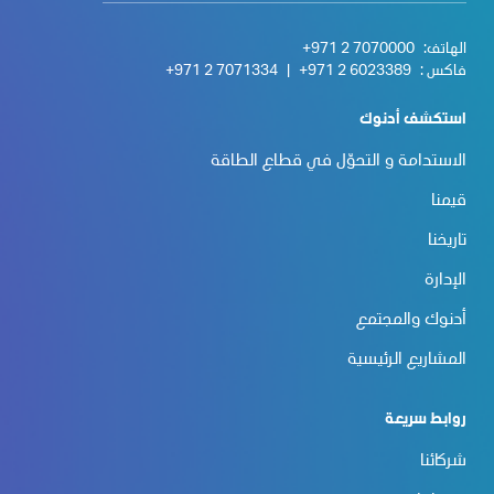
الهاتف:
+971 2 7070000
فاكس :
+971 2 6023389
|
+971 2 7071334
استكشف أدنوك
الاستدامة و التحوّل في قطاع الطاقة
قيمنا
تاريخنا
الإدارة
أدنوك والمجتمع
المشاريع الرئيسية
روابط سريعة
شركائنا