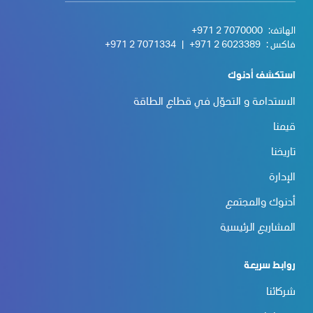
الهاتف:
+971 2 7070000
فاكس :
+971 2 6023389
|
+971 2 7071334
استكشف أدنوك
الاستدامة و التحوّل في قطاع الطاقة
قيمنا
تاريخنا
الإدارة
أدنوك والمجتمع
المشاريع الرئيسية
روابط سريعة
شركائنا