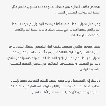
تتخصص مكاتبنا التجارية في منتجات متنوعة ذات مستوى عالمي مثل
النفط الخام والغاز الطبيعي المسال.
ومن خلال تداول النفط الخام، تمكنا من زيادة الوصول إلى درجات النفط
الخام التي تنتجها أدنوك، مع تسهيل تجارة درجات النفط الخام الأخرى
وتدفقات الطرف الثالث.
بفضل تفويض عالمي، يستفيد مكتب الغاز الطبيعي المسال الخاص بنا من
الجزيئات الدولية والأطراف الثالثة في جميع أنحاء العالم. ويكتمل مكتب
تداول الغاز الطبيعي المسال بإدارة المخاطر المالية والمادية، والعمل بشكل
وثيق مع المنتجين والمستخدمين النهائيين في حوضي المحيط الأطلسي
والمحيط الهادئ.
وبالنظر إلى المستقبل، فإننا نجهز أنفسنا للتجارة الكبريت، وقمنا بإنشاء
مكتب لتجارة الكربون حيث ندعم التزام أدنوك بالاستثمار في طاقات الغد
النظيفة وتقديم بدائل أكثر استدامة لشركائنا العالميين.