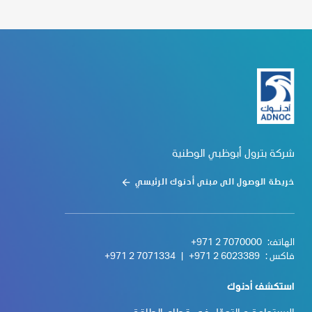
شركة بترول أبوظبي الوطنية
خريطة الوصول الى مبنى أدنوك الرئيسي
الهاتف:
+971 2 7070000
فاكس :
+971 2 6023389
|
+971 2 7071334
استكشف أدنوك