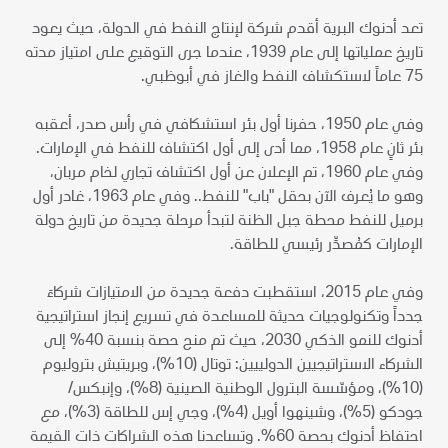
تعد أدنوك البرية أقدم شركة لإنتاج النفط في الدولة، حيث يعود
تاريخ عملياتها إلى عام 1939، عندما جرى التوقيع على امتياز مدته
75 عاماً لاستكشاف النفط والغاز في أبوظبي.
وفي عام 1950، حفرنا أول بئر استشكافي في رأس صدر، أعقبه
بئر ثانٍ عام 1958، مما أدى إلى أول اكتشاف للنفط في الإمارات.
وفي عام 1960، تم الإعلان عن أول اكتشاف تجاري لخام مربان،
وهو ما يُعرف الآن بحقل "باب" للنفط.. وفي عام 1963، غادر أول
برميل للنفط محطة جبل الظنة لتبدأ مرحلة جديدة من تاريخ دولة
الإمارات كمُصدِّر رئيسي للطاقة.
وفي عام 2015، استقطبت دفعة جديدة من الامتيازات شركاءَ
جدداً وتكنولوجيات حديثة للمساعدة في تسريع إنجاز استراتيجية
أدنوك للنمو الذكي 2030، حيث تم منح حصة بنسبة 40% إلى
الشركاء الاستراتيجيين الدولييين: توتال (10%)، وبريتيش بتروليوم
(10%)، ومؤسّسة البترول الوطنية الصينية (8%)، وإنبكس/
جودكو (5%)، وشينهوا أويل (4%)، وجي إس للطاقة (3%)، مع
احتفاظ أدنوك بحصة 60%. وتساعدنا هذه الشراكات ذات القيمة