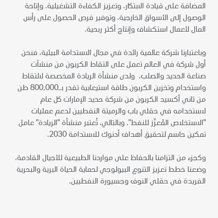
المضافة على قيادة الابتكار، وتعزيز الكفاءة التشغيلية، وإتاحة
الوصول إلى الأسواق الخارجية، وتوفير فرص الحصول على رأس
المال لأعمال استكشاف وإنتاج أكثر ربحية.
وباعتبارنا شركة عالمية رائدة في مجال الاستدامة البيئية، فنحن
أول شركة في العالم تعمل على التقاط الكربون من منشآت
صناعة الحديد والصلب. ولدى منشأة الريادة المخصصة لالتقاط
واستخدام وتخزين الكربون طاقة استيعابية تقدر بـ800,000 طن
من ثاني أكسيد الكربون من شركة حديد الإمارات كل عام
لاستخدامه في حقلي باب والرميثة النفطيين لدعم عمليات
"الاستخلاص المُعزّز للنفط". وبالتالي، تُعتبر منشأة "الريادة" عامل
تمكين حاسم لتحقيق أهداف أدنوك للاستدامة 2030.
وكجزء من التزامنا بالحفاظ على مواردنا الطبيعية للأجيال القادمة،
وضعنا خطط تعزيز التنوع البيولوجي لحماية الحياة البرية والبحرية
الفريدة في حقلي النوف وجسيورة النفطيين.