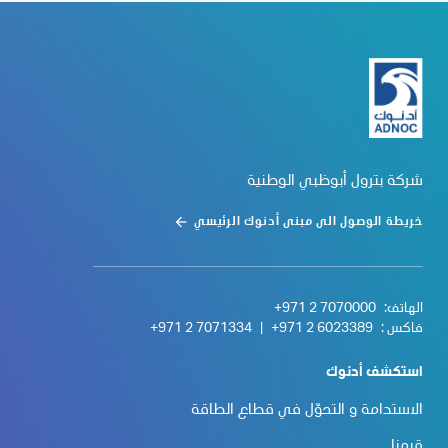
شركة بترول أبوظبي الوطنية
خريطة الوصول الى مبنى أدنوك الرئيسي
الهاتف:
+971 2 7070000
فاكس :
+971 2 6023389
|
+971 2 7071334
استكشف أدنوك
الاستدامة و التحوّل في قطاع الطاقة
قيمنا