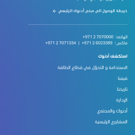
خريطة الوصول الى مبنى أدنوك الرئيسي
الهاتف:
+971 2 7070000
فاكس :
+971 2 6023389
|
+971 2 7071334
استكشف أدنوك
الاستدامة و التحوّل في قطاع الطاقة
قيمنا
تاريخنا
الإدارة
أدنوك والمجتمع
المشاريع الرئيسية