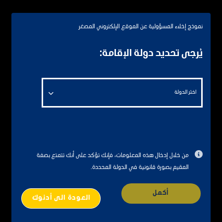
عضو مجلس إدارة
نموذج إخلاء المسؤولية عن الموقع الإلكتروني المصغر
خلفان الدهماني (مدير الشركة) يمتلك أكثر 15 عامًا من الخبرة
الواسعة في سلسلة قيمة النفط والغاز، وهو المدير المالي
يُرجى تحديد دولة الإقامة:
لدائرة الاستكشاف والتطوير والإنتاج في "أدنوك". انضم
الدهماني إلى "أدنوك" في عام 2006 وشغل عدة مناصب في
كلٍ من دائرة الاستكشاف والتطوير والإنتاج، ودائرة التكرير
اختر الدولة
والتصنيع والتسويق في "أدنوك". حصل الدهماني على درجة
البكالوريوس في المحاسبة من جامعة سوينبرن، أستراليا.
من خلال إدخال هذه المعلومات، فإنك تؤكد على أنك تتمتع بصفة
المقيم بصورة قانونية في الدولة المحددة.
أكمل
العودة الى أدنوك