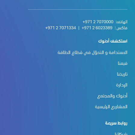
الهاتف:
+971 2 7070000
فاكس :
+971 2 6023389
|
+971 2 7071334
استكشف أدنوك
الاستدامة و التحوّل في قطاع الطاقة
قيمنا
تاريخنا
الإدارة
أدنوك والمجتمع
المشاريع الرئيسية
روابط سريعة