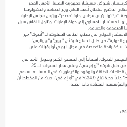
كريستيان شتوكر، مستشار جمهورية النمسا، الأمس المقر
لي الدكتور سلطان أحمد الجابر، وزير الصناعة والتكنولوجيا
وعة شركاتها، رئيس مجلس إدارة "مصدر"، ورئيس مجلس الإدارة
ة التي يقوم بها المستشار النمساوي إلى دولة الإمارات. وتناول النقاش سبل
جيا المتقدمة والصناعة.
يارة بعد إتمام الصفقات التي أبرمتها "XRG" ذراع الاستثمار الدولي في قطاع الطاقة المملوكة لـ "أدنوك" مع
الدولية"، من خلال اندماج شركتَي "بروج" و"بورياليس"
ية" شركة رائدة متخصصة في مجال البولي أوليفينات على
ن المهمين لأدنوك، استناداً إلى التنسيق الكبير وطويل الأمد في
مجال الاستثمارات الرأسمالية والتكامل الوثيق بين الجانبين وذلك من خلال شركة "أو إم في". وعلى مدار السنوات الـ 25
33 مليار درهم (9 مليارات دولار) في قطاعات الطاقة والوقود والكيماويات في النمسا، بما ساهم
في دعم ما يصل إلى 25 ألف وظيفة في البلاد. وتمتلك "أدنوك" حالياً حصة تبلغ 24.9% في "أو إم في"، حيث من المخطط أن
تهى-