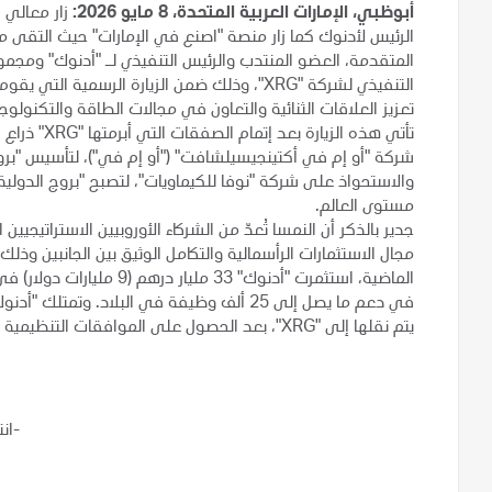
أبوظبي، الإمارات العربية المتحدة، 8 مايو 2026:
زار معالي 
الرئيس لأدنوك كما زار منصة "اصنع في الإمارات" حيث التقى معا
المتقدمة، العضو المنتدب والرئيس التنفيذي لـ "أدنوك" ومجم
التنفيذي لشركة "XRG"، وذلك ضمن الزيارة الرسمي
تعزيز العلاقات الثنائية والتعاون في مجالات الطاقة والتكنولو
تأتي هذه الز
شركة "أو إم في أكتينجيسيلشافت" ("أو إم في")، لتأسيس "بروج 
والاستحواذ على شركة "نوفا للكيماويات"، لتصبح "بروج الدول
مستوى العالم.
جدير بالذكر أن النمسا تُعدّ من الشركاء الأوروبيين الاستراتيجيي
الماضية، استثمرت "أدنوك" 
يتم نقلها إلى "XRG"، بعد الحصول على الموافقات التنظيمية والمؤسسية المعتادة ذات الصلة.
-ان