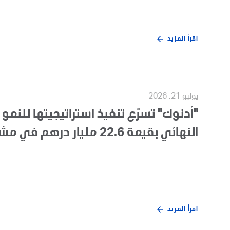
اقرأ المزيد
يوليو 21, 2026
"أدنوك" تسرِّع تنفيذ استراتيجيتها للنمو 
النهائي بقيمة 22.6 مليار درهم في مشروع تطوير الغطاء الغازي لحقل أم الشيف
اقرأ المزيد