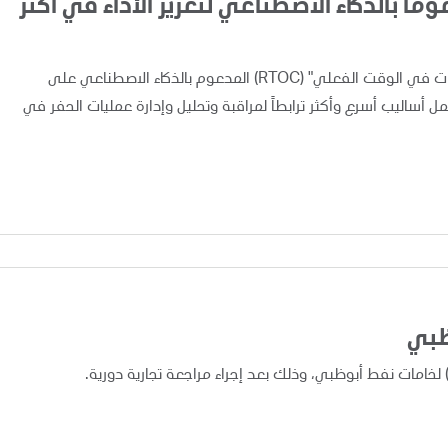
اً بالذكاء الاصطناعي لتعزيز الأداء في أكثر
أعلنت "أدنوك" اليوم عن تطبيق ونشر نظام "مركز متابعة العمليات في الوقت الفعلي" (RTOC) المدعوم بالذكاء الاصطناعي على
 مما يوفر لفرق العمل أساليب أسرع وأكثر ترابطاً لمراقبة وتحليل وإدارة عمليات الحفر في
ظبي