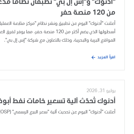
"أدنوك" و"إس إل بي" تطبقان نظاماً مدعوم
من 120 منصة حفر
أسطولها الذي يضم أكثر من 120 منصة حفر،
المواقع البرية والبحرية، وذلك بالتعاون مع شركة "إس إل بي".
اقرأ المزيد
يوليو 31, 2026
أدنوك تُحدّث آلية تسعير خامات نفط أبو
أعلنت "أدنوك" اليوم عن تحديث آلية "سعر البيع الرسمي" (OSP) لخامات نفط أبوظبي، وذلك بعد إجراء مراجعة تجارية دورية.