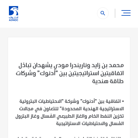
search
محمد بن زايد وناريندرا مودي يشهدان تبادُل
اتفاقيتين استراتيجيتين بين "أدنوك" وشركات
طاقة هندية
•
اتفاقية بين "أدنوك" وشركة "الاحتياطيات البترولية
الاستراتيجية الهندية المحدودة" للتعاون في مجالات
تخزين النفط الخام والغاز الطبيعي المُسال وغاز البترول
المُسال والاحتياطيات الاستراتيجية