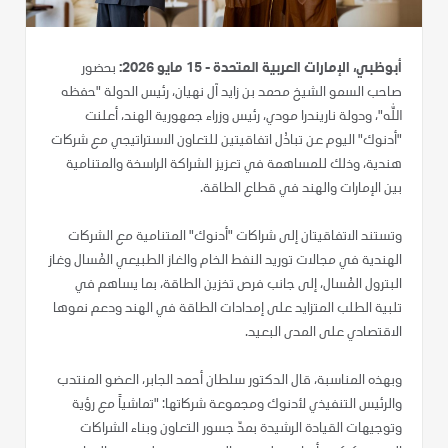
أبوظبي، الإمارات العربية المتحدة - 15 مايو 2026:
بحضور
صاحب السمو الشيخ محمد بن زايد آل نهيان، رئيس الدولة "حفظه
الله"، ودولة ناريندرا مودي، رئيس وزراء جمهورية الهند، أعلنت
"أدنوك" اليوم عن تبادُل اتفاقيتين للتعاون الاستراتيجي مع شركات
هندية، وذلك للمساهمة في تعزيز الشراكة الراسخة والمتنامية
بين الإمارات والهند في قطاع الطاقة.
وتستند الاتفاقيتان إلى شراكات "أدنوك" المتنامية مع الشركات
الهندية في مجالات توريد النفط الخام والغاز الطبيعي المُسال وغاز
البترول المُسال، إلى جانب فرص تخزين الطاقة، بما يساهم في
تلبية الطلب المتزايد على إمدادات الطاقة في الهند ودعم نموها
الاقتصادي على المدى البعيد.
وبهذه المناسبة، قال الدكتور سلطان أحمد الجابر، العضو المنتدب
والرئيس التنفيذي لأدنوك ومجموعة شركاتها: "تماشياً مع رؤية
وتوجيهات القيادة الرشيدة بمدّ جسور التعاون وبناء الشراكات