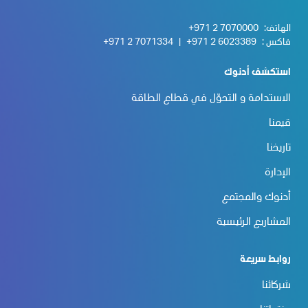
الهاتف:
+971 2 7070000
فاكس :
+971 2 6023389
|
+971 2 7071334
استكشف أدنوك
الاستدامة و التحوّل في قطاع الطاقة
قيمنا
تاريخنا
الإدارة
أدنوك والمجتمع
المشاريع الرئيسية
روابط سريعة
شركائنا