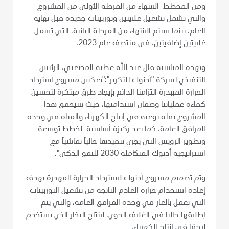
ومن المخطط الانتهاء من المرحلة الأولى من المشروع
والتي تشمل تشغيل غلايتين وتوربينات جديدة قبل نهاية
العام، بينما سيتم الانتهاء من المرحلة الثانية، التي تشمل
غلايتين إضافيتين، في منتصف عام 2023.
وبهذه المناسبة قال عبد الله عطية المصعبي، الرئيس
التنفيذي لشركة "أدنوك للتكرير":"يعكس مشروع استرداد
الحرارة المهدرة التزامنا الدائم بإيجاد طرق مبتكرة لتحسين
كفاءة عملياتنا وضمان استدامتها، حيث سيحقق هذا
المشروع نقلة نوعية في إنتاج الكهرباء والمياه في وحدة
المرافق العامة، كما يعد ركيزة أساسية لخطط توسعة
وتطوير الرويس التي يجري تنفيذها حالياً تماشياً مع
استراتيجية أدنوك المتكاملة 2030 للنمو الذكي".
وتم تصميم مشروع أدنوك لاسترداد الحرارة المهدرة بهدف
إعادة استخدام حرارة العادم الناتجة من تشغيل التوربينات
التي تعمل بالغاز في وحدة المرافق العامة، والتي يتم
إطلاقها حالياً في الغلاف الجوي، لإنتاج البخار الذي يستخدم
لاحقاً في إنتاج الكهرباء.