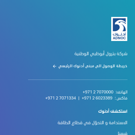
شركة بترول أبوظبي الوطنية
خريطة الوصول الى مبنى أدنوك الرئيسي
الهاتف:
+971 2 7070000
فاكس :
+971 2 6023389
|
+971 2 7071334
استكشف أدنوك
الاستدامة و التحوّل في قطاع الطاقة
قيمنا