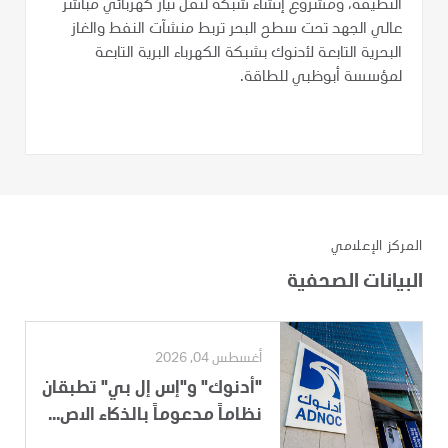
النظيفة، ومشروع إنشاء شبكة لنقل تيار كهربائي مباشر
عالي الجهد تحت سطح البحر تربط منشآت النفط والغاز
البحرية التابعة لأدنوك بشبكة الكهرباء البرية التابعة
لمؤسسة أبوظبي للطاقة.
المركز الإعلامي
البيانات الصحفية
أغسطس 04, 2026
"أدنوك" و"إس إل بي" تطبقان
نظاماً مدعوماً بالذكاء الاص...