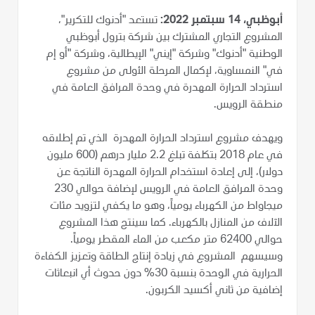
أبوظبي، 14 سبتمبر 2022:
تستعد "أدنوك للتكرير"،
المشروع التجاري المشترك بين شركة بترول أبوظبي
الوطنية "أدنوك" وشركة "إيني" الإيطالية، وشركة "أو إم
في" النمساوية، لإكمال المرحلة الأولى من مشروع
استرداد الحرارة المهدرة في وحدة المرافق العامة في
منطقة الرويس.
ويهدف مشروع استرداد الحرارة المهدرة الذي تم إطلاقه
في عام 2018 بتكلفة تبلغ 2.2 مليار درهم (600 مليون
دولار)، إلى إعادة استخدام الحرارة المهدرة الناتجة عن
وحدة المرافق العامة في الرويس لإضافة حوالي 230
ميجاواط من الكهرباء يومياً، وهو ما يكفي لتزويد مئات
الآلاف من المنازل بالكهرباء. كما سينتج هذا المشروع
حوالي 62400 متر مكعب من الماء المقطر يومياً.
وسيسهم المشروع في زيادة إنتاج الطاقة وتعزيز الكفاءة
الحرارية في الوحدة بنسبة 30% دون حدوث أي انبعاثات
إضافية من ثاني أكسيد الكربون.