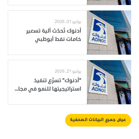
يوليو 31, 2026
أدنوك تُحدّث آلية تسعير
خامات نفط أبوظبي
يوليو 21, 2026
"أدنوك" تسرِّع تنفيذ
استراتيجيتها للنمو في مجا...
عرض جميع البيانات الصحفية