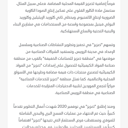
فرصاً إضافية لتعزيز القيمة المحلية المضافة. فعلى سبيل المثال،
ستعمل مادة الكلور القلوي على تمكين إنتاج الصودا الكاوية
الضرورية لإنتاج الألمنيوم. ويحظى ثاني كلوريد الإيثيلين وكلوريد
البولي فينيل بمجموعة واسعة من الاستخدامات في مشاريع البناء
والبنية التحتية والسلع الاستهلاكية.
وتسهم "تعزيز" في تحفيز وتطوير النشاطات الصناعية وسلاسل
الإمداد في مدينة الرويس. وتستفيد الشركات الصناعية من
موقعها في "منطقة تعزيز للصناعات الخفيفة" بالقرب من منطقة
صناعة المواد الكيميائية للحصول على إمدادات "تعزيز" من المواد
الكيميائية لتصنيع منتجات ذات قيمة مضافة وطرحها في الأسواق
المحلية والعالمية. كما تمثل منطقة "تعزيز للخدمات الصناعية"
مركزاً لتجمع الموردين لتلبية الاحتياجات المتزايدة للخدمات
الصناعية في منطقة الرويس الصناعية.
ومنذ إطلاق "تعزيز" في نوفمبر 2020 شهدت أعمال التطوير تقدماً
كبيراً، حيث تم الانتهاء من عمليات المسح البري والبحري الشاملة
للموقع. وتستقطب فرص الاستثمار التي تتيحها "تعزيز" اهتماماً
كبيراً من المستثمرين المحليين والدوليين في مختلف مجالات