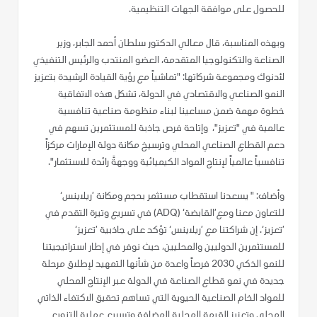
للحصول على موافقة الجهات التنظيمية.
وبهذه المناسبة، قال معالي الدكتور سلطان أحمد الجابر، وزير
الصناعة والتكنولوجيا المتقدمة، العضو المنتدب والرئيس التنفيذي
لأدنوك ومجموعة شركاتها: "تماشياً مع رؤية القيادة الرشيدة بتعزيز
النمو الصناعي والاقتصادي في الدولة، تشكل هذه الاتفاقية
خطوة مهمة ضمن مساعينا لبناء منظومة صناعية تنافسية
عالمية في "تعزيز"، وإتاحة فرص جاذبة للمستثمرين تسهم في
دعم القطاع الصناعي المحلي وترسيخ مكانة دولة الإمارات مركزاً
تنافسياً عالمياً لإنتاج المواد الكيميائية ووجهةً رائدة للاستثمار".
وأضاف: " يسعدنا استقطاب مستثمر بحجم ومكانة ’ريلاينس‘
للتعاون معنا ومع’القابضة‘ (ADQ) في تسريع وتيرة التقدم في
’تعزيز‘. إن شراكتنا مع ’ريلاينس‘ تؤكد على جاذبية ’تعزيز‘
للمستثمرين الدوليين والمحليين، حيث نوفر في إطار استراتيجيتنا
للنمو الذكي 2030 فرصاً واعدة من شأنها التمهيد لإطلاق مرحلة
جديدة في نمو قطاع الصناعة في الدولة عبر الإنتاج المحلي
للمواد الخام الصناعية الحيوية التي تساهم تحقيق الاكتفاء الذاتي
المحلي وتعزيز القيمة المحلية المضافة وتسريع عملية التنويع