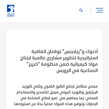
search
أدنوك و"ريلاينس" توقعان اتفاقية
استراتيجية لتطوير مشاريع عالمية لإنتاج
مواد كيميائية ضمن منظومة "تعزيز"
الصناعية في الرويس
مصنع متكامل لإنتاج الكلور القلوي وثاني كلوريد
الإيثيلين وكلوريد البولي فينيل للتصدير والاستخدام
المحلي، بما يساهم في نمو قطاع الصناعة في
الإمارات وتوفير هذه المواد محلياً بدلاً من استيرادها