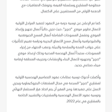
منظومة المشاريع وسلسلة القيمة، وتوشك الاتفاقيات مع
الدفعة الأولى من المستثمرين على الاكتمال.
كما تم الإعلان عن ترسية حزمة من العقود لتنفيذ المراحل الأولية
لأعمال تطوير موقع "تعزيز"، حيث تجري حالياً أعمال تجهيز وإعداد
الموقع. وتشمل المسوحات الشاملة أعمال المسح الجيوتقنية
والطبوغرافية وأعمال مسح الأعماق البحرية ودراسة تقييم للتأثيرات
على جوانب الصحة والسلامة والبيئة. وعقب الانتهاء من إجراء
المسوحات، ستبدأ أعمال الهندسة المدنية وذلك لإعداد موقع
"تعزيز" وتجهيزه لأعمال البناء والإنشاءات وتجريف المنطقة لإقامة
ميناء صناعي جديد.
وأكملت أدنوك ترسية عطاءات عقود التصاميم الهندسية الأولية
لمشاريع "تعزيز" السبعة في مجال المشتقات البتروكيماوية ويجري
العمل على تنفيذها، ومن المقرر أن يتم اتخاذ قرار الاستثمار النهائي
وترسية عقود الأعمال الهندسية والمشتريات والتشييد الخاصة
بالمشاريع في عام 2022.