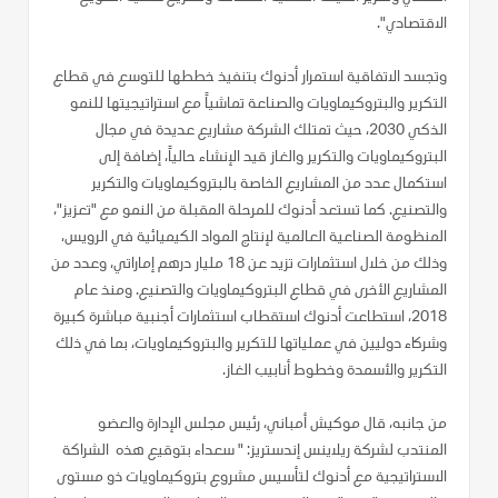
الاقتصادي".
وتجسد الاتفاقية استمرار أدنوك بتنفيذ خططها للتوسع في قطاع
التكرير والبتروكيماويات والصناعة تماشياً مع استراتيجيتها للنمو
الذكي 2030، حيث تمتلك الشركة مشاريع عديدة في مجال
البتروكيماويات والتكرير والغاز قيد الإنشاء حالياً، إضافة إلى
استكمال عدد من المشاريع الخاصة بالبتروكيماويات والتكرير
والتصنيع. كما تستعد أدنوك للمرحلة المقبلة من النمو مع "تعزيز"،
المنظومة الصناعية العالمية لإنتاج المواد الكيميائية في الرويس،
وذلك من خلال استثمارات تزيد عن 18 مليار درهم إماراتي، وعدد من
المشاريع الأخرى في قطاع البتروكيماويات والتصنيع. ومنذ عام
2018، استطاعت أدنوك استقطاب استثمارات أجنبية مباشرة كبيرة
وشركاء دوليين في عملياتها للتكرير والبتروكيماويات، بما في ذلك
التكرير والأسمدة وخطوط أنابيب الغاز.
من جانبه، قال موكيش أمباني، رئيس مجلس الإدارة والعضو
المنتدب لشركة ريلاينس إندستريز: " سعداء بتوقيع هذه الشراكة
الاستراتيجية مع أدنوك لتأسيس مشروع بتروكيماويات ذو مستوى