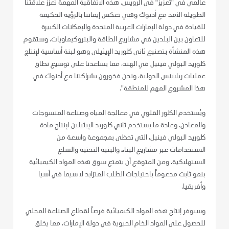
عالمي في "تعزيز" في الرويس. هذه الاتفاقية المهمة تعزز علاقتنا
الطويلة الأمد مع أدنوك وهي تعكس إيماننا بالرؤية الحكيمة
للقيادة في دولة الإمارات العربية المتحدة والإمكانات الكبيرة
للتعاون بين البلدين في مشاريع الطاقة والبتروكيماويات. وستقوم
هذه المنشأة بتصنيع ثاني كلوريد الإيثيلي وهو لبنة أساسية لإنتاج
كلوريد البولي فينيل في الهند، مما يساعدنا على توسيع نطاق
عمليات ريلاينس الدولية، ونحن فخورون بشراكتنا مع أدنوك في
هذا المشروع المهم للمنطقة".
ويُستخدم الكلور القلوي في معالجة المياه وصناعة المنسوجات
والمعادن. وعادة ما يستخدم ثاني كلوريد الإيثيلين لإنتاج مادة
كلوريد البولي فينيل، التي تحظى بمجموعة واسعة من
الاستخدامات عبر مشاريع البناء والبنية التحتية والسلع
الاستهلاكية. ومن المتوقع أن يتمتع سوق هذه المواد الكيميائية
بنمو ثابت مدعوماً باحتياجات الطلب المتزايد لا سيما في آسيا
وأفريقيا.
وسيوفر إنتاج هذه المواد الكيميائية فرصاً لقطاع الصناعة المحلي
للحصول على المواد الخام الحيوية في دولة الإمارات، مما يخلق