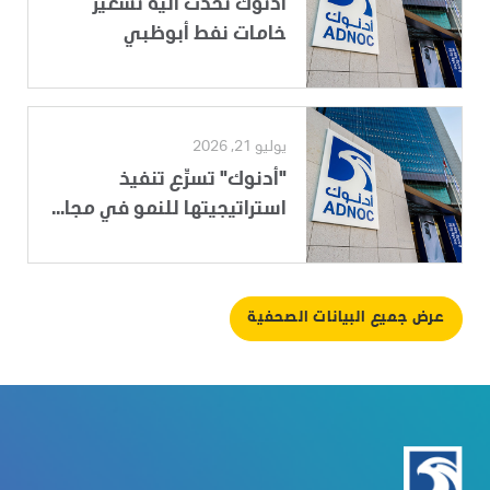
أدنوك تُحدّث آلية تسعير
خامات نفط أبوظبي
يوليو 21, 2026
"أدنوك" تسرِّع تنفيذ
استراتيجيتها للنمو في مجا...
عرض جميع البيانات الصحفية