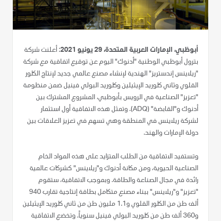
أبوظبي، الإمارات العربية المتحدة، 29 يونيو 2021
: أعلنت شركة
بترول أبوظبي الوطنية "أدنوك" اليوم عن توقيع اتفاقية مع شركة
"ريلاينس إندستريز" الهندية لإنشاء مصنع عالمي جديد لإنتاج الكلور
القلوي وثاني كلوريد الإيثيلين وكلوريد البولي فينيل ضمن منظومة
"تعزيز" الصناعية في الرويس بأبوظبي، المشروع المشترك بين
أدنوك و"القابضة" (ADQ). وتمثل هذه الاتفاقية أول استثمار
لشركة ريلاينس في المنطقة وهي تسهم في تعزيز العلاقات بين
دولة الإمارات والهند.
وتستفيد الاتفاقية من الطلب المتزايد على هذه المواد الخام
الصناعية الحيوية، ومن مكانة أدنوك و"ريلاينس" كشركات عالمية
رائدة في مجال الصناعة والطاقة. وبموجب الاتفاقية، ستقوم
"تعزيز" و"ريلاينس" ببناء مصنع متكامل بطاقة إنتاجية تقارب 940
ألف طن من الكلور القلوي و1.1 مليون طن من ثاني كلوريد الإيثيلين
و360 ألف طن من كلوريد البولي فينيل سنوياً. وتخضع الاتفاقية