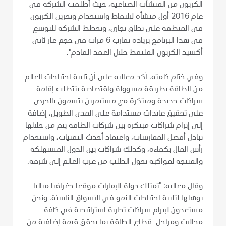
الكربون من المنشآت الصناعية، حيث أطلقت الشركة في
عام 2016 أول منشأة لالتقاط واستخدام وتخزين الكربون
في المنطقة على نطاق تجاري، وتخطط الشركة للتوسع
في هذا البرنامج بزيادة تقارب 6 مرات في حجم غاز ثاني
أكسيد الكربون الملتقط خلال العقد القادم".
وفي ختام كلمته، أكد معاليه على أن تلبية احتياجات العالم
من الطاقة بطريقة مسؤولة واقتصادية يتتطلب إقامة
شراكات جديدة ومبتكرة مع مستثمرين يتسمون بالحرص
على تحقيق عائدات مستدامة على المدى الطويل، إضافة
إلى إبرام شراكات مبتكرة بين شركات الطاقة يتم من خلالها
تبادل أفضل الممارسات، واعتماد أحدث التقنيات، واستخدام
رأس المال بكفاءة، وكذلك شراكات بين الدول المستهلكة
والمنتجة لمواكبة تحول الطلب من غرب العالم إلى شرقه.
وقال معاليه: "تمتلك دولة الإمارات موقعاً جغرافياَ مثالياً
يؤهلها لتلبية احتياجات النمو في الأسواق الناشئة، ونحن
مستعدون لإبرام شراكات تجارية استراتيجية في كافة
مجالات ومراحل قطاع الطاقة بما يحقق قيمة إضافية من