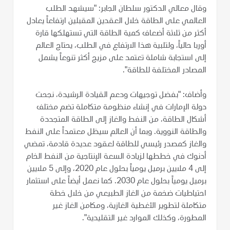
وقال معالي الدكتور سلطان الجابر: "سيشهد الطلب
العالمي على الطاقة خلال العقدين المقبلين ارتفاعاً يعادل
أكثر من ثلاثة أضعاف كمية الطاقة التي تستهلكها قارة
أوربا حالياً، ولتلبية هذا الارتفاع في الطلب، يحتاج العالم
إلى استجابة شاملة تعتمد على مزيج أكثر تنوعاً يشمل
المصادر المختلفة للطاقة".
وأضاف: "بفضل توجيهات ودعم القيادة الرشيدة، نجحت
دولة الإمارات في إنشاء منظومة متكاملة تضم مختلف
أشكال الطاقة، من النفط والغاز إلى الطاقة المتجددة
والطاقة النووية. وبما أن العالم سيظل معتمداً على النفط
والغاز كمصدر رئيسي للطاقة لعقود عديدة قادمة، تمضي
أدنوك في خططها لزيادة السعة الإنتاجية من النفط الخام
إلى 4 ملايين برميل يومياً بحلول عام 2020، وإلى 5 ملايين
برميل يومياً بحلول عام 2030. كما نعمل أيضاً على استثمار
احتياطيات ضخمة من الغاز الطبيعي من خلال خطة
متكاملة لتطوير الأغطية الغازية، ومكامن الغاز غير
المطورة، وكذلك الموارد غير التقليدية".