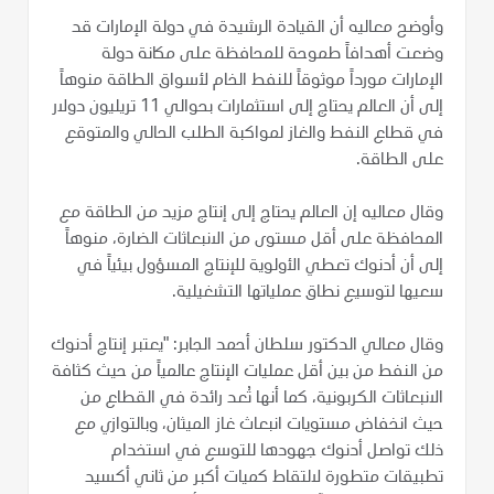
وأوضح معاليه أن القيادة الرشيدة في دولة الإمارات قد
وضعت أهدافاً طموحة للمحافظة على مكانة دولة
الإمارات مورداً موثوقاً للنفط الخام لأسواق الطاقة منوهاً
إلى أن العالم يحتاج إلى استثمارات بحوالي 11 تريليون دولار
في قطاع النفط والغاز لمواكبة الطلب الحالي والمتوقع
على الطاقة.
وقال معاليه إن العالم يحتاج إلى إنتاج مزيد من الطاقة مع
المحافظة على أقل مستوى من الانبعاثات الضارة، منوهاً
إلى أن أدنوك تعطي الأولوية للإنتاج المسؤول بيئياً في
سعيها لتوسيع نطاق عملياتها التشغيلية.
وقال معالي الدكتور سلطان أحمد الجابر: "يعتبر إنتاج أدنوك
من النفط من بين أقل عمليات الإنتاج عالمياً من حيث كثافة
الانبعاثات الكربونية، كما أنها تُعد رائدة في القطاع من
حيث انخفاض مستويات انبعاث غاز الميثان، وبالتوازي مع
ذلك تواصل أدنوك جهودها للتوسع في استخدام
تطبيقات متطورة لالتقاط كميات أكبر من ثاني أكسيد