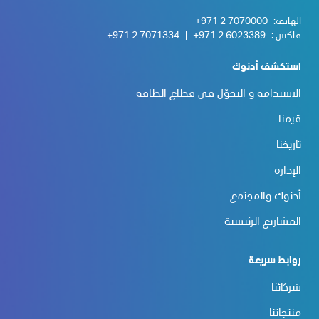
الهاتف:
+971 2 7070000
فاكس :
+971 2 6023389
|
+971 2 7071334
استكشف أدنوك
الاستدامة و التحوّل في قطاع الطاقة
قيمنا
تاريخنا
الإدارة
أدنوك والمجتمع
المشاريع الرئيسية
روابط سريعة
شركائنا
منتجاتنا