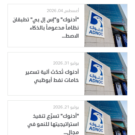
أغسطس 04, 2026
"أدنوك" و"إس إل بي" تطبقان
نظاماً مدعوماً بالذكاء
الاصط...
يوليو 31, 2026
أدنوك تُحدّث آلية تسعير
خامات نفط أبوظبي
يوليو 21, 2026
"أدنوك" تسرِّع تنفيذ
استراتيجيتها للنمو في
مجال...