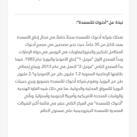
نبذة عن "أدنوك للأسمدة":
تمتلك شركة أدنوك للأسمدة سجلاً حافلاً في مجال إنتاج الأسمدة
يمتد لأكثر من 35 عاماً، حيث تدير مصنعين في مجمع أدنوك
المتكامل للتكرير والبتروكيماويات في الرويس في دولة الإمارات.
وبدأ المصنع الأول "فرتيل-1" إنتاج الأمونيا واليوريا عام 1983، فيما
بدأ المصنع الثاني "فرتيل-2" العمل في عام 2013. ويبلغ إجمالي
طاقتها الإنتاجية السنوية 1.2 مليون طن من الأمونيا و2.1 مليون
طن من اليوريا. وتقوم شركة أدنوك للأسمدة بتسويق وبيع حبيبات
اليوريا للأسواق المحلية والدولية، بما في ذلك شبه القارة الهندية
والولايات المتحدة الأمريكية وأمريكا الجنوبية وأستراليا. وتأتي
"أدنوك للأسمدة" في المركز الثاني عشر في قائمة أكبر الشركات
المصدرة للأسمدة النيتروجينية على مستوى العالم