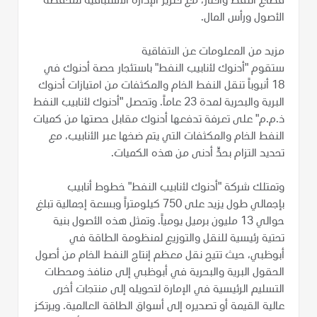
قطاع النفط والغاز، مع تعزيز الإدارة الاستباقية لمحفظة
الأصول ورأس المال.
مزيد من المعلومات عن الاتفاقية
ستقوم "أدنوك لأنابيب النفط" باستئجار حصة أدنوك في
18 أنبوباً تنقل النفط الخام والمكثفات من امتيازات أدنوك
البرية والبحرية لمدة 23 عاماً. وتحصل "أدنوك لأنابيب النفط
ذ.م.م" على تعرفة تدفعها أدنوك مقابل حصتها من كميات
النفط الخام والمكثفات التي يتم ضخها عبر الأنابيب، مع
تحديد التزام بحدٍّ أدنى من هذه الكميات.
وتمتلك شركة "أدنوك لأنابيب النفط" خطوط أنابيب
بإجمالي طول يزيد على 750 كيلومتراً وبسعة إجمالية تبلغ
حوالي 13 مليون برميل يومياً. وتمثل هذه الأصول بنية
تحتية رئيسية للنقل والتوزيع لمنظومة الطاقة في
أبوظبي، حيث تتيح نقل معظم إنتاج النفط الخام من أصول
الحقول البرية والبحرية في أبوظبي إلى منافذ ومحطات
التسليم الرئيسية في الإمارة لتحويله إلى منتجات أخرى
عالية القيمة أو تصديره إلى أسواق الطاقة العالمية. ويرتكز