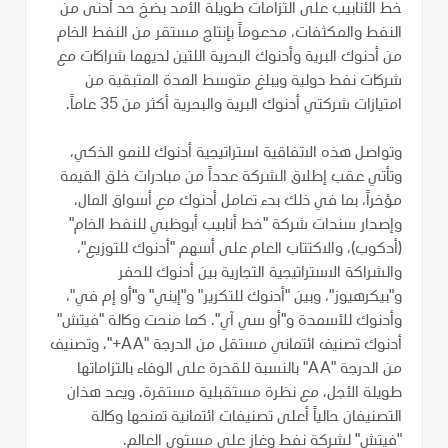
خط الأنابيب على التزامات طويلة الأمد بضخ حد أدنى من
النفط والمكثفات، مدعوماً بإنتاج مستقر من النفط الخام
من أدنوك البرية وأدنوك البحرية اللتين لديهما شراكات مع
شركات نفط دولية ويبلغ متوسط المدة المتبقية من
امتيازات شركتي أدنوك البرية والبحرية أكثر من 35 عاماً.
وتواصل هذه الاتفاقية استراتيجية أدنوك للنمو الذكي،
وتأتي عقب إطلاق الشركة عدداً من مبادرات خلق القيمة
مؤخراً، بما في ذلك بدء تعامل أدنوك مع أسواق المال،
وإصدار سندات شركة "خط أنابيب أبوظبي للنفط الخام"
(أدكوب)، والاكتتاب العام على أسهم "أدنوك للتوزيع"،
والشراكة الاستراتيجية التجارية بين أدنوك للحفر
و"بيكرهيوز"، وبين "أدنوك للتكرير" و"إيني" و"أو إم في"،
وأدنوك للأسمدة و"أو سي آي". كما منحت وكالة "فيتش"
أدنوك تصنيف ائتماني مستقل من الدرجة "AA+"، وتصنيف
من الدرجة "AA" بالنسبة للقدرة على الوفاء بالتزاماتها
طويلة الأجل، مع نظرة مستقبلية مستقرة. ويعد هذان
التصنيفان حالياً أعلى تصنيفات ائتمانية تمنحها وكالة
"فيتش" لشركة نفط وغاز على مستوى العالم.