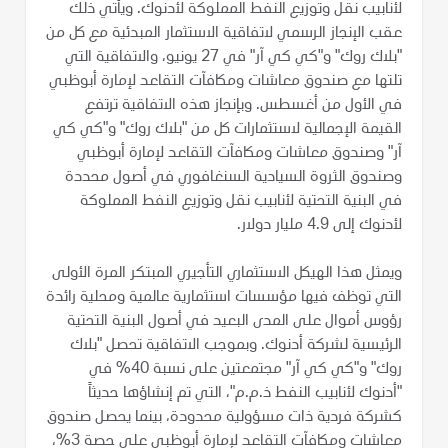
لأنابيب نقل وتوزيع النفط المملوكة لأدنوك. ويأتي ذلك
عقب الإنجاز الرسمي لاتفاقية الاستثمار المبدئية مع كل من
"بلاك روك" و"كي كي آر" في 27 يونيو، والاتفاقية التي
تلتها مع صندوق معاشات ومكافآت التقاعد لإمارة أبوظبي
في الأول من أغسطس. وبإنجاز هذه الاتفاقية ترتفع
القيمة الإجمالية لاستثمارات كل من "بلاك روك" و"كي كي
آر" وصندوق معاشات ومكافآت التقاعد لإمارة أبوظبي
وصندوق الثروة السيادية السنغافوري في أصول محددة
في البنية التحتية لأنابيب نقل وتوزيع النفط المملوكة
لأدنوك إلى 4.9 مليار دولار.
ويمثل هذا الهيكل الاستثماري التأجيري المبتكر المرة الأولى
التي توظف فيها مؤسسات استثمارية عالمية ومحلية رائدة
رؤوس أموال على المدى البعيد في أصول البنية التحتية
الرئيسية لشركة أدنوك. وبموجب الاتفاقية تحصل "بلاك
روك" و"كي كي آر" مجتمعتين على نسبة 40% في
"أدنوك لأنابيب النفط ذ.م.م"، التي تم إنشاؤها حديثاً
كشركة فردية ذات مسؤولية محدودة، بينما يحصل صندوق
معاشات ومكافآت التقاعد لإمارة أبوظبي على حصة 3%،