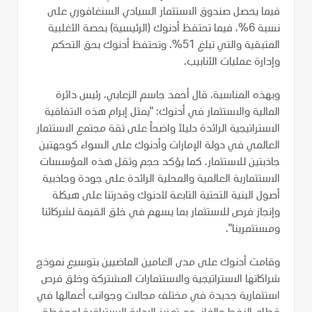
فيما يحصل صندوق الاستثمار السيادي السنغافوري على
نسبة 6%، فيما تحتفظ أدنوك (الرئيسية) بحصة الأغلبية
المتبقية والتي تبلغ 51%. وتحتفظ أدنوك بحق التحكم
وإدارة عمليات الأنابيب.
وبهذه المناسبة، قال أحمد جاسم الزعابي، رئيس دائرة
المالية والاستثمار في أدنوك: "يمثل إبرام هذه الاتفاقية
الاستراتيجية الرائدة دليلاً واضحاً على ثقة مجتمع الاستثمار
العالمي في دولة الإمارات وأدنوك على السواء كوجهتين
جاذبتين للاستثمار. كما يؤكد حجم وثقل هذه المؤسسات
الاستثمارية العالمية والمحلية الرائدة على جودة وجاذبية
أصول البنية التحتية التابعة لأدنوك وقدرتنا على هيكلة
وإنجاز فرص للاستثمار بما يسهم في خلق القيمة لشركائنا
ومستثمرينا".
وقامت أدنوك على مدى العامين الماضيين بتوسيع نموذج
شراكاتها الاستراتيجية والاستثمارات المشتركة وخلق فرص
استثمارية جديدة في مختلف مجالات وجوانب أعمالها في