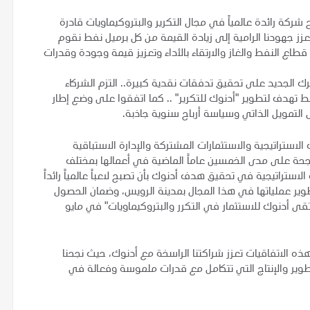
ركة رائدة عالمياً في مجال التكرير والبتروكيماويات قادرة
زز جهودنا الرامية إلى زيادة القيمة من كل برميل نفط نقوم
اع النفط والغاز والارتقاء بالأداء وتعزيز قيمة وجودة وقدرات
رك الجديد على تحقيق تدفقات نقدية كبيرة.. التزم الشركاء
 تهدف لتطوير "أدنوك للتكرير" .. كما اتفقوا على وضع إطار
التمويل الذاتي وسياسة أرباح سنوية جاذبة.
لاستراتيجية والاستثمارات المشتركة والإدارة الاستباقية
حة على مدى الخمسين عاماً الماضية في أعمالها بمختلف
ستراتيجية في تحقيق هدف أدنوك بأن تصبح لاعباً عالمياً رائداً
وير عملياتها في هذا المجال بمدينة الرويس، وضمان الحصول
 أدنوك للاستثمار في التكرر والبتروكيماويات" في مايو
 هذه الاتفاقيات تعزز شراكتنا الراسخة مع أدنوك، حيث نجحنا
وير والإنتاج التي تتكامل مع قدرات ملموسة وفعالة في