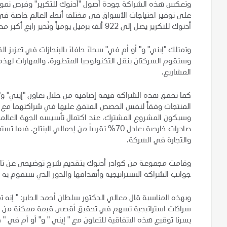
وتعكس هذه الشراكة جودة أصول "أدنوك للتكرير" وفرص نموه
على توفير احتياجات الأسواق في مختلف أنحاء العالم خاصة في أف
أدنوك للتكرير يصل إلى 922 ألف برميل يومياً وتُدير رابع أكبر مصفاة للنفط في العالم في موقع واحد.
وتمتلك "إيني" و" أو أم في" سجلاً حافلاً بالإنجازات في تعزيز
وستقوم الشركتان بنقل التكنولوجيا المتطورة، والمهارات لهذه 
المشاريع.
كما تحقق هذه الشراكة قيمة إضافية من خلال تعاون "إيني" و
المنتجات وفقاً لنفس الحصص المتفق عليها في شراكتهما مع "أ
وسيكون المشروع المشترك، عند اكتمال تأسيسه الجهة العالمية
صادرات خارجية يعادل 70% تقريباً من إجمالي الإ
والتجارة في الشركة.
وقامت مجموعة من كوادر أدنوك بتقديم شرح توضيحي عن تاريخ
جوانب الشراكة الاستراتيجية وأهدافها والدور الذي ستقوم به ف
وبهذه المناسبة قال معالي الدكتور سلطان أحمد الجابر: " إنه ت
شراكات استراتيجية تسهم في تحقيق أقصى قيمة ممكنة من أع
يسرنا توقيع هذه الاتفاقية للتعاون مع " إيني " و" أو أم في " 