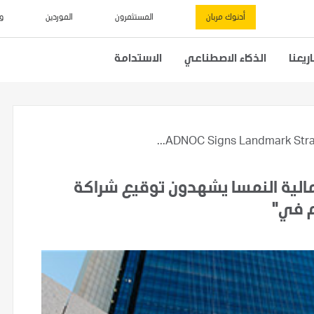
أدنوك مربان
المستثمرون
الموردين
و
يعنا
الذكاء الاصطناعي
الاستدامة
ADNOC Signs Landmark Strate
ر مالية النمسا يشهدون توقيع شراكة
أم في"