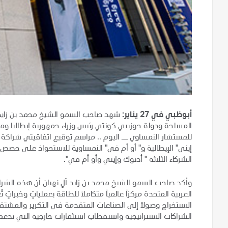
أبوظبي في 27 يناير:
شهد صاحب السمو الشيخ محمد بن زايد آ
المسلحة ودولة جوزيبي كونتي رئيس وزراء جمهورية إيطاليا ومعا
للمستشار النمساوي ــ اليوم .. مراسم توقيع اتفاقيتي شراكة ا
إيني" الإيطالية و" أو أم في" النمساوية للاستحواذ على حص
الشركاء الثلاثة " أدنوك وإيني وأو أم في".
وأكد صاحب السمو الشيخ محمد بن زايد آلِ نهيان أن هذه الشراكة
العربية المتحدة مركزاً عالمياً متكاملاً للطاقة بعملياتٍ وخبرات
الاستخراج وصولاً إلى الصناعات المتقدمة في التكرير والمشت
الشراكات الاستراتيجية واستقطاب استثمارات خارجية التي تدعم ا