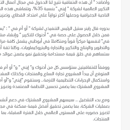
وأضاف: " أن هذه الاتفاقية تتيح لنا الدخول في مجال أعمال الت
التكرير العالمية لشركة " إيني
الناحية الجغرافية وجعلها أكثر توازناً على امتداد القطاع، وتعز
بدوره قال راينر ستيل الرئيس التنفيذي لشركة " أو أم في " : "ي
فمن خلال الحصول على حصة في " أدنوك للتكرير " وإنشاء مش
في" لنفسها مركزاً قوياً ومتكاملاً في أبوظبي يشمل كافة مر
والتطوير والإنتاج والتكرير والتجارة والبتروكيماويات. وكلنا ثق
ستساهم في خلق قيمة مستدامة وتحقيق نمو يضمن عوائد مج
ووفقاً للاتفاقيتين ستؤسس كل من أدنوك و" إيني " و" أو أم
واستكمال الإجراءات التنظيمية اللازمة.. وستقوم "إيني" و"أو أ
المشروع المشترك بما يضمن تحسين الأنظمة المعتمدة وتعزيز إ
ومع بدء التشغيل .. سيسهم المشروع المشترك في دعم أنشطة شر
بعمليات الشركة، بما يضمن تحقيق أفضل قيمة ممكنة في مجال 
لتعزيز حضوره على المستوى العالمي خلال الفترة المقبلة، بم
المنتجات.