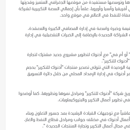
ا وتوسعها مستفيدة من موقعها الجغرافي المتميز وقدرتها
ريقيا وآسيا وأوروبا، علماً بأن إجمالي السعة التكريرية لشركة
 القيمة وخبرة واسعة في إدارة المصافي الكبيرة والمعقدة،
الشراكة الجديدة بالإضافة إلى الخبرات التشغيلية في إدارة
" أو أم في" مع أدنوك لتطوير مشروع جديد مشترك لتجارة
دنوك للتكرير".
 الوحيدة التي تتولى تصدير منتجات "أدنوك للتكرير" بحجم
نتاج، فيما تستمر أدنوك في إدارة الإمداد المحلي من خلال دائرة التسويق
 شركة "أدنوك للتكرير" ومراحل نموها وتطورها، كما أوضحوا
ي تطوير أعمال التكرير والبتروكيماويات.
ماشياً مع توجيهات القيادة الرشيدة بمد جسور التعاون وبناء
مال أدنوك في مختلف جوانب ومراحل قطاع النفط والغاز،
في مجال أعمال التكرير وتجارة المنتجات الجديدة ".