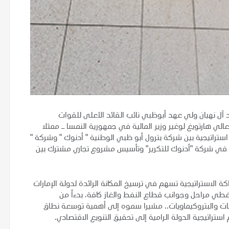
ل نهيان ولي عهد أبوظبي نائب القائد الأعلى للقوات
لي هارتويغ لوغير وزير المالية في جمهورية النمسا ـ ممثلا
ستراتيجية بين شركة بترول أبو ظبي الوطنية " أدنوك " وشركة "
ص في شركة "أدنوك للتكرير" وتأسيس مشروع تجاري مشترك بين
 الاستراتيجية تسهم في ترسيخ المكانة الرائدة لدولة الإمارات
ٍ تُغطي مراحل وجوانب قطاع النفط والغاز كافة، بدءاً من
قات والبتروكيماويات.. مشيرا سموه إلى أهمية توسعة نطاق
ستراتيجية الدولة الرامية إلى تحقيق التنويع الاقتصادي.