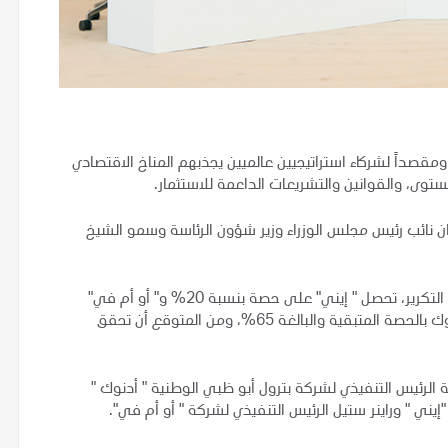
صداً لشركاء استراتيجيين عالميين يجذبهم المناخ الاقتصادي
مستوى، والقوانين والتشريعات الداعمة للاستثمار.
ن نائب رئيس مجلس الوزراء وزير شؤون الرئاسة وسمو الشيخ
وبموجب الاتفاقيتين اللتين تعدان من أكبر الاتفاقيات في مجال التكرير، تحصل " إيني" على حصة بنسبة 20% و" أو أم في"
على حصة بنسبة 15% في " أدنوك للتكرير".. فيما تحتفظ أدنوك بالحصة المتبقية والبالغة 65%، ومن المتوقع أن تحقق
ة الرئيس التنفيذي لشركة بترول أبو ظبي الوطنية " أدنوك "
يني " وراينر ستيل الرئيس التنفيذي لشركة " أو أم في".