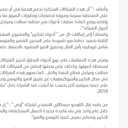
وأضاف : " أن هذه الشراكات المبتكرة تدعم هدفنا في أن نصبح ش
على الاستجابة بسرعة ومرونة لاحتياجات وتطورات السوق بما يع
بإنتاجه ورفع كفاءة عمليات أدنوك في مختلف مجالات ومراحل قط
أصول الشركة ".
واستناداً إلى إمكانات كل من " أدنوك للتكرير" والمشروع المشت
الثلاثة بتنفيذ خطط نمو طموحة على المديين القصير والمتوسط
شامل لتوظيف رأس المال وتحقيق النمو المنشود بالاعتماد على 
وتبني هذه الاتفاقيات على نهج أدنوك المطوّر لتعزيز الشراكات ا
لمحفظة أصولها، وكذلك على سجلها الحافل من الشراكات الناج
مجالات ومراحل قطاع النفط والغاز.. كما تسهم هذه الشراكات الا
في مجال التكرير والبتروكيماويات عن طريق النمو والتوسع وتط
على حصة سوقية أكبر بحسب ما أعلنت عنه الشركة خلال "ملتقى
2018.
من جانبه قال كلاوديو ديسكالزي التنفيذي لشركة "إيني " : " إن
خلال عام واحد في بناء قاعدة جديدة لأعمال الاستكشاف والتط
التكرير وتحظى بفرص كبيرة للتوسع والنمو".