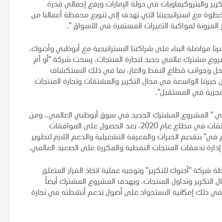
كرير والبتروكيماويات في دولة الإمارات ورفع إجمالي قدرة
 " بنسبة 35%، وتتماشى هذه الخطوة مع استراتيجيتنا التي تهدف إلى تنويع محفظة أعمالنا من
يز المرونة لمواكبة التغيرات المستمرة في الأسواق ".
سرنا مواصلة البناء على شراكتنا الاستراتيجية مع أبوظبي وأدنوك،
روع مشترك عالمي جديد لتجارة المنتجات، رسخت شركة "أو أم
احل وجوانب قطاع النفط والغاز، بما في ذلك الاستكشاف
ة أن خبرتنا الواسعة في مجال التكرير والمشتقات وتجارة المنتجات
زية في المستقبل".
 في " المشروع المشترك الجديد في سوق أبوظبي العالمي.. ومن
المتوقع أن يبدأ المشروع تجارة السلع والمنتجات وكذلك المشتقات في مطلع عام 2020، بعد الحصول على الموافقات
م في" بتقديم الخبرات والمعرفة التشغيلية والدعم اللازم لتطوير
دارة تدفقات المنتجات النفطية والمكررة على الصعيد العالمي.
كة "أدنوك للتكرير" وتوجيه عملية اتخاذ القرار المتعلق
التكرير وتداول المنتجات. ويهدف المشروع المشترك أيضاً
ا في ذلك إمكانية الاستحواذ على أصول تدعم أنشطته في تجارة