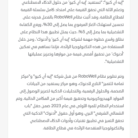
"إيه آي كيو": "تستفيد ’إيه آي كيو‘ من حلول الذكاء الاصطناعي
وتعلم الآلة التي تحقق القيمة على امتداد كامل سلسلة القيمة
لقطاع الطاقة. وقد أثبت نظام RoboWell بالفعل قدرته على
تحسين استهلاك الغاز المرفوع بما يصل إلى 30%، ورفع الكفاءة
التشغيلية بما يصل إلى 5%، حيث يمثل تطبيق هذا النظام على
نطاق واسع خطوة مهمة لشركة ’إيه آي كيو‘ و’أدنوك‘. ومن خلال
الاستفادة من هذه التكنولوجيا الرائدة، فإننا نساهم في تمكين
’أدنوك‘ من تحقيق أقصى قيمة من موارها وتعزيز عملياتها
التشغيلية".
وتم تطوير نظام RoboWell من قبل شركة "إيه آي كيو" و"مركز
ثمامة للتميز" التابع لأدنوك، وهو مركز يستفيد من البيانات
الضخمة، والحلول الرقمية، والتحليلات الذكية لتعزيز الوصول إلى
الموارد الهيدروكربونية وتحقيق قيمة أكبر من المكامن الحالية. وتم
استخدام النظام للمرة الأولى في عام 2023 ضمن حقل "باب
الشمالي الشرقي" البري، وهو أول حقول "أدنوك" الذكية التي
تحقق التميز في تطبيق تقنيات وأدوات الذكاء الاصطناعي
والتكنولوجيا المتقدمة الرائدة في قطاع الطاقة.