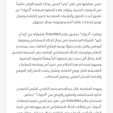
ضمن عملياتها في حقل "نصر" البحري، وذلك للمرة الأولى عالمياً
في العمليات البحرية. وتؤكد هذه الخطوة استفادة "أدنوك" من
تطبيق أحدث الحلول والتقنيات المتقدمة لتعزيز الكفاءة وضمان
توفير إمدادات طاقة آمنة وموثوقة بشكل مسؤول.
وقامت "أدنوك" بتطبيق نظام RoboWell بالشراكة مع "إيه آي
كيو"، الشركة المتخصصة في مجال الذكاء الاصطناعي ومقرها
أبوظبي والتي تقدم حلولاً نوعية لقطاع الطاقة، حيث يستخدم
النظام خوارزميات الذكاء الاصطناعي القائمة على السحابة لتشغيل
الآبار بشكل آلي بحيث يتم ضبطها ذاتياً وفقاً للظروف المتغيرة.
ويسهم استخدام هذا النظام في تعزيز أمن وسلامة العمليات
التشغيلية للآبار، ورفع الكفاءة، وتقليل رحلات العمل إلى الموقع
والحاجة للتدخل البشري، وخفض الانبعاثات.
وبهذه المناسبة، قال عبدالمنعم سيف الكندي، الرئيس التنفيذي
لدائرة الاستكشاف والتطوير والإنتاج في "أدنوك": "يعكس
استخدام نظام RoboWell في حقل نصر البحري كيفية استفادة
’أدنوك‘ من إمكانات الذكاء الاصطناعي لدعم جهودها في تلبية