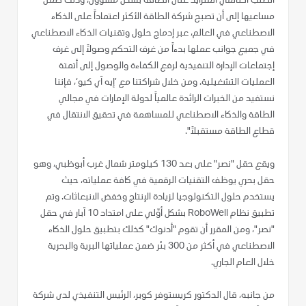
الطلب العالمي المتزايد على الطاقة بشكل مسؤول، وذلك ضمن
مساعيها إلى أن تصبح شركة الطاقة الأكثر اعتماداً على الذكاء
الاصطناعي في العالم، عبر إدماج حلول وتقنيات الذكاء الاصطناعي
في جميع جوانب عملها بدءاً من غرف التحكم وصولاً إلى غرف
إجتماعات الإدارة التنفيذية لرفع الكفاءة والوصول إلى أتمتة
العمليات التشغيلية. ومن خلال شراكتنا مع ’إيه آي كيو‘، فإننا
نستفيد من الخبرات الرائدة عالمياً لدولة الإمارات في مجالي
الطاقة والذكاء الاصطناعي للمساهمة في تحقيق الانتقال في
قطاع الطاقة مستقبلاً".
ويقع حقل "نصر" على بعد 130 كيلومتر شمال غرب أبوظبي، وهو
حقل بحري يوظف التقنيات الرقمية في كافة عملياته، حيث
يستخدم حلول التكنولوجيا لزيادة الإنتاج وخفض الانبعاثات. وتم
تطبيق نظام RoboWell بشكل أوّلي على امتداد 10 آبار في حقل
"نصر"، ومن المقرر أن تقوم "أدنوك" كذلك بتطبيق حلول الذكاء
الاصطناعي في أكثر من 300 بئر ضمن عملياتها البرية والبحرية
خلال العام الجاري.
من جانبه، قال الدكتور كريستوفر كوبر، الرئيس التنفيذي لدى شركة