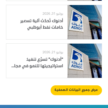
يوليو 31, 2026
أدنوك تُحدّث آلية تسعير
خامات نفط أبوظبي
يوليو 21, 2026
"أدنوك" تسرِّع تنفيذ
استراتيجيتها للنمو في مجا...
عرض جميع البيانات الصحفية