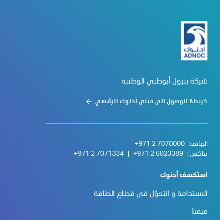
شركة بترول أبوظبي الوطنية
خريطة الوصول الى مبنى أدنوك الرئيسي
الهاتف:
+971 2 7070000
فاكس :
+971 2 6023389
|
+971 2 7071334
استكشف أدنوك
الاستدامة و التحوّل في قطاع الطاقة
قيمنا