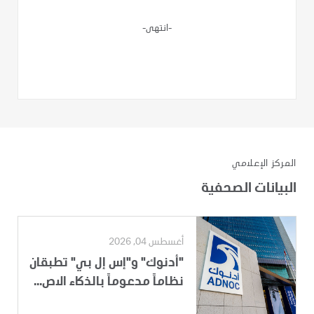
-انتهى-
المركز الإعلامي
البيانات الصحفية
أغسطس 04, 2026
"أدنوك" و"إس إل بي" تطبقان
نظاماً مدعوماً بالذكاء الاص...