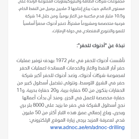
مجموعات شركات الطاقة والبتروكيماويات المتنوعة الرائدة على
مستوى العالم، حيث يبلغ إنتاجها 3 ملايين برميل من النفط الخام،
و10.5 مليار قدم مكعبة من الغاز يومياً. ومن خلال 14 شركة
فرعية متخصصة ومشروعاً مشتركاً، تعتبر أدنوك محفزاً أساسياً
للنمو والتنويع الاقتصادي في دولة الإمارات.
نبذة عن "أدنوك للحفر":
تأسّست أدنوك للحفر في عام 1972 بهدف توفير عمليات
حفر آبار النفط والغاز والخدمات المساندة لعمليات الحفر
لمجموعة شركات أدنوك. وتعد أدنوك للحفر أكبر شركة
حفر في الشرق الأوسط، وتتولى تشغيل أسطول كبير من
الحفارات يتكون من 60 حفارة برية، و20 حفارة بحرية، و11
حفارة مخصصة للعمل في الجزر. ومنذ أن بدأت أعمالها
نجح أسطول الشركة في حفر ما يزيد على 8000 بئر بري
وبحري، وبلغ إجمالي عمق هذه الآبار أكثر من 50 مليون
قدم. لمعرفة المزيد يرجى زيارة الموقع الإلكتروني:
www.adnoc.ae/en/adnoc-drilling