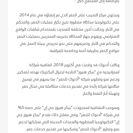
بالإضافة إلى المجتمع ككل".
ويحتوي مركز التدريب على الحفر الذي تم إنشاؤه في عام 2014،
على تكنولوجيا محاكاة متطورة تتيح تكرار عمليات الحفر، والتحكم
في الآبار، وحالات أخرى مختلفة للمتدرب باستخدام شاشات الواقع
الافتراضي. ويقوم جهاز المحاكاة بتعريف المتدربين بعمليات الحفر
والتحكم في الآبار، وتعريفهم على نحو تدريجي ببيئة العمل في
مواقع الحفر بطريقة آمنة وخاضعة للمراقبة.
وكانت أدنوك قد وقعت في أكتوبر 2018، اتفاقية شراكة
استراتيجية مع "بيكر هيوز" التابعة لجنرال اليكتريك تهدف لتمكين
ودعم نمو وتطوير شركة "أدنوك للحفر"، بما يسهم في ترسيخ
مكانتها شركة رائدة في تقديم خدمات متكاملة في مجال حفر
وتهيئة آبار النفط والغاز.
وبموجب الاتفاقية استحوذت "بيكر هيوز جي إي" على حصة 5%
في شركة "أدنوك للحفر". وفي مقابل ذلك تقدم "بيكر هيوز جي
إي" التكنولوجيا المتطورة والمعدات الحديثة التي تمتلكها لدعم
نمو وتطور "أدنوك للحفر" وتمكينها من تقديم خدمات حفر