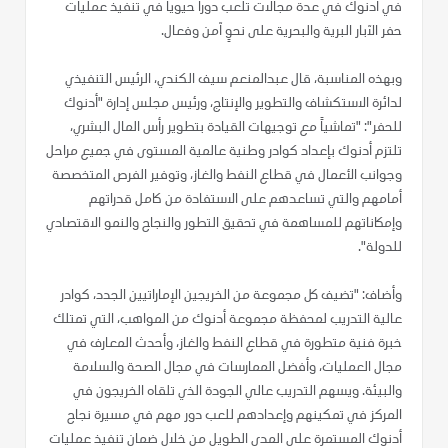
في أدنوك في عدة مجالات تلعب دوراً حيوياً في تنفيذ عمليات
حفر الآبار البرية والبحرية على نحوٍ آمن وفعال.
وبهذه المناسبة، قال عبدالمنعم سيف الكندي، الرئيس التنفيذي
لدائرة الاستكشاف والتطوير والإنتاج، ورئيس مجلس إدارة "أدنوك
للحفر": "تماشياً مع توجيهات القيادة بتطوير رأس المال البشري،
تلتزم أدنوك بإعداد كوادر وطنية عالمية المستوى في جميع مراحل
وجوانب الأعمال في قطاع النفط والغاز، وتوفير الفرص المتخصصة
أمامهم والتي تساعدهم على الاستفادة من كامل قدراتهم
وإمكاناتهم للمساهمة في تحقيق التطور والنجاح والنمو الاقتصادي
للدولة".
وأضاف: "تضيف كل مجموعة من الخريجين الإماراتيين الجدد، كوادر
عالية التدريب لمحفظة مجموعة أدنوك من المواهب، التي تمتلك
خبرة فنية متطورة في قطاع النفط والغاز، وأحدث المعارف في
مجال العمليات، وأفضل الممارسات في مجال الصحة والسلامة
والبيئة. ويسهم التدريب عالي الجودة الذي تلقاه الخريجون في
المركز في تمكينهم وإعدادهم للعب دور مهم في مسيرة نجاح
أدنوك المستمرة على المدى الطويل من خلال ضمان تنفيذ عمليات