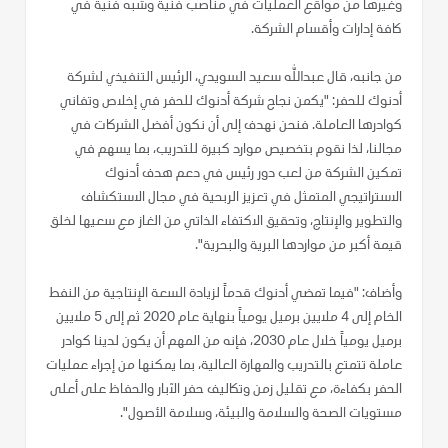
وغيرها من مواقع العمليات في مناصب فنية وشبه فنية في
كافة إدارات وأقسام الشركة.
من جانبه، قال عبدالله سعيد السويدي، الرئيس التنفيذي لشركة
أدنوك للحفر: "يكمن نجاح شركة أدنوك للحفر في إخلاص وتفاني
كوادرها العاملة. فنحن نهدف إلى أن نكون أفضل الشركات في
مجالنا، لذا نقوم بتخصيص موارد كبيرة للتدريب، بما يسهم في
تمكين الشركة من لعب دور رئيس في دعم هدف أدنوك
الاستراتيجي المتمثل في تعزيز الربحية في مجال الاستكشاف
والتطوير والإنتاج، وتحقيق الاكتفاء الذاتي من الغاز مع سعيها لخلق
قيمة أكبر من مواردها البرية والبحرية".
وأضاف: "فيما تمضي أدنوك قدماً لزيادة السعة الإنتاجية من النفط
الخام إلى 4 ملايين برميل يومياً بنهاية عام 2020 ثم إلى 5 ملايين
برميل يومياً خلال عام 2030، فإنه من المهم أن يكون لدينا كوادر
عاملة تتمتع بالتدريب والمهارة العالية، بما يمكنها من إجراء عمليات
الحفر بكفاءة، مع تقليل زمن وتكاليف حفر الآبار والحفاظ على أعلى
مستويات الصحة والسلامة والبيئة، وسلامة الأصول".