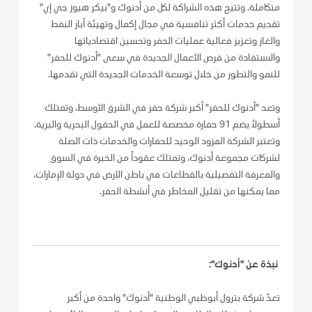
متكاملة. وتتيح هذه الشراكة لكل من أدنوك و"بيكر هيوز جي إي"
تقديم خدمات أكثر تنافسية في مجال إكمال وتهيئة آبار النفط
والغاز وتعزيز فعالية عمليات الحفر وتحسين اقتصادياتها
والاستفادة من فرص الأعمال الجديدة في سعى "أدنوك للحفر"
للنمو والتطور من خلال توسعة الخدمات الجديدة التي تقدمها.
وتعد "أدنوك للحفر" أكبر شركة حفر في الشرق الأوسط، وتمتلك
أسطولاً يضم 91 حفارة مخصصة للعمل في الحقول البحرية والبرية.
وتعتبر الشركة المزود الوحيد للحفارات والخدمات ذات الصلة
لشركات مجموعة أدنوك، وتمتلك عقوداً من الخبرة في السوق
والمعرفة التفصيلية بالقطاعات في باطن الأرض في دولة الإمارات،
مما يمكنها من تقليل المخاطر في أنشطة الحفر.
نبذة عن "أدنوك":
تعدّ شركة بترول أبوظبي الوطنية "أدنوك" واحدة من أكبر