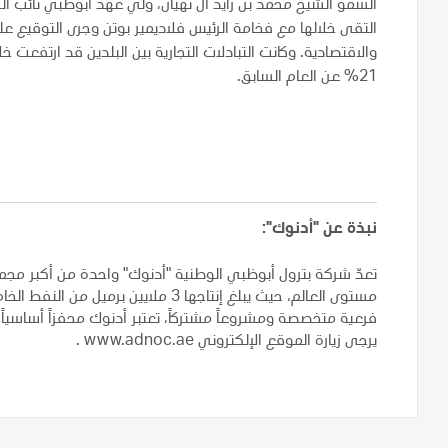
السمو الشيخ محمد بن زايد آل نهيان، ولي عهد أبوظبي نائب الق
التقى خلالها مع فخامة الرئيس فلاديمير بوتن وجرى التوقيع ع
21% عن العام السابق.
نبذة عن "أدنوك":
تعدّ شركة بترول أبوظبي الوطنية "أدنوك" واحدة من أكبر مجمو
فرعية متخصصة ومشروعاً مشتركاً، تعتبر أدنوك محفزاً أساسياً ل
يرجى زيارة الموقع الإلكتروني www.adnoc.ae .