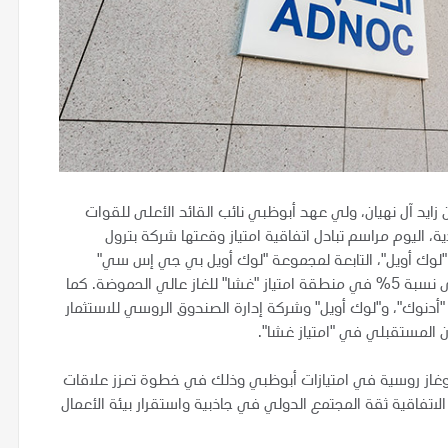
يد آل نهيان، ولي عهد أبوظبي نائب القائد الأعلى للقوات
ة، اليوم مراسم تبادل اتفاقية امتياز وقعتها شركة بترول
"لوك أويل"، التابعة لمجموعة "لوك أويل بي جي إس سي"
الروسية المدرجة في أسواق المال، حصلت بموجبها الأخيرة على نسبة 5% في منطقة امتياز "غشا" للغاز عالي الحموضة. كما
"أدنوك"، و"لوك أويل" وشركة إدارة الصندوق الروسي للاستثمار
ن المستقبلي في "امتياز غشا".
ط وغاز روسية في امتيازات أبوظبي وذلك في خطوة تعزز علاقات
 الاتفاقية ثقة المجتمع الدولي في جاذبية واستقرار بيئة الأعمال