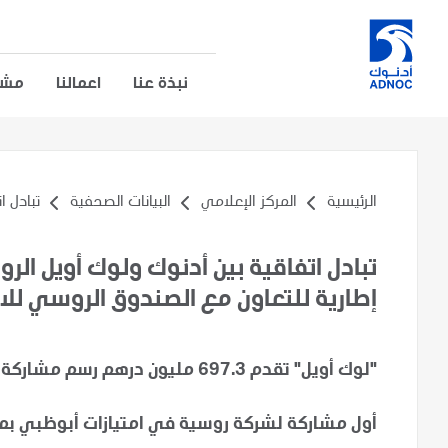
نبذة عنا
اعمالنا
مشار
الرئيسية
المركز الإعلامي
البيانات الصحفية
تبادل ا
تبادل اتفاقية بين أدنوك ولوك أويل الر
إطارية للتعاون مع الصندوق الروسي للا
"لوك أويل" تقدم 697.3 مليون درهم رسم مشاركة بنسبة 5% في امتياز "غشا" للغاز الحامض
أول مشاركة لشركة روسية في امتيازات أبوظبي بما ي