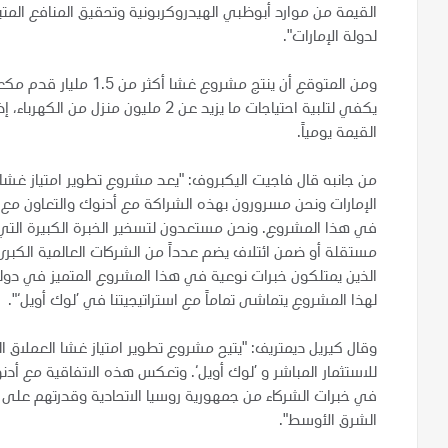
القيمة من موارد أبوظبي الهيدروكربونية وتحقيق المنافع المتبا
لدولة الإمارات".
القيمة يومياً.
من جانبه قال فاجيت اليكبروف: "يعد مشروع تطوير امتياز غش
الإمارات ونحن مسرورون بهذه الشراكة مع أدنوك والتعاون مع ش
في هذا المشروع. ونحن مستعدون لتسخير الخبرة الكبيرة التي 
مستقلة أو ضمن ائتلاف يضم عدداً من الشركات العالمية الكبرى
الذين يمتلكون خبرات نوعية في هذا المشروع المتميز في دولة 
لهذا المشروع يتماشى تماماً مع استراتيجيتنا في ’لوك أويل‘"
وقال كيريل ديمتريف: "يتيح مشروع تطوير امتياز غشا العملاق 
للاستثمار المباشر و ’لوك أويل‘. وتعكس هذه الاتفاقية مع أدن
في خبرات الشركاء من جمهورية روسيا الاتحادية وقدرتهم على 
الشرق الأوسط".