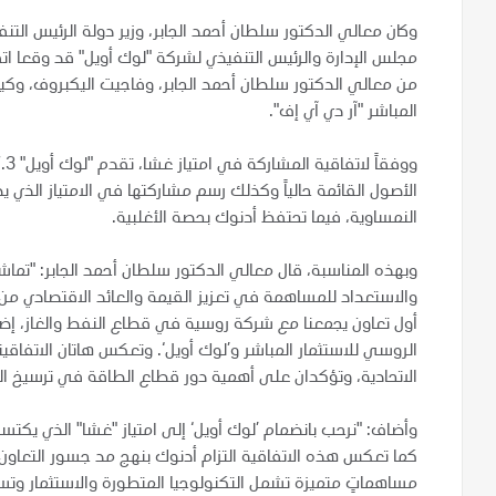
وكان معالي الدكتور سلطان أحمد الجابر، وزير دولة الرئيس ال
مجلس الإدارة والرئيس التنفيذي لشركة "لوك أويل" قد وقعا اتفاق
من معالي الدكتور سلطان أحمد الجابر، وفاجيت اليكبروف، وكير
المباشر "آر دي آي إف".
الأصول القائمة حالياً وكذلك رسم مشاركتها في الامتياز الذي يضم 
النمساوية، فيما تحتفظ أدنوك بحصة الأغلبية.
وبهذه المناسبة، قال معالي الدكتور سلطان أحمد الجابر: "تماش
والاستعداد للمساهمة في تعزيز القيمة والعائد الاقتصادي من 
أول تعاون يجمعنا مع شركة روسية في قطاع النفط والغاز، إضاف
الروسي للاستثمار المباشر و’لوك أويل‘. وتعكس هاتان الاتفاقيت
الاتحادية، وتؤكدان على أهمية دور قطاع الطاقة في ترسيخ التعا
وأضاف: "نرحب بانضمام ’لوك أويل‘ إلى امتياز "غشا" الذي يكتس
كما تعكس هذه الاتفاقية التزام أدنوك بنهج مد جسور التعاون
مساهماتٍ متميزة تشمل التكنولوجيا المتطورة والاستثمار وتس