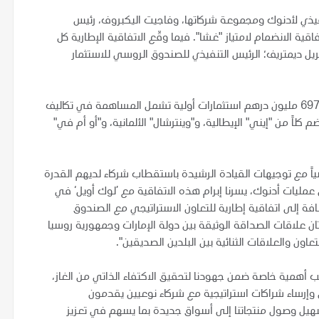
تنفيذي لأدنوك ومجموعة شركاتها، وفاجيت اليكبروف، رئيس
ية الانضمام لامتياز "غشا". فيما وقّع الاتفاقية الإطارية كل
يل ديمتريف؛ الرئيس التنفيذي للصندوق الروسي للاستثمار
ووفقاً لاتفاقية المشاركة في امتياز غشا، تقدم "لوك أويل" 697.3 مليون درهم استثمارات أولية تشمل المساهمة في تكاليف
كلاً من "إيني" الإيطالية، و"وينترشال" الألمانية، و"أو أم في"
ياً مع توجيهات القيادة الرشيدة باستقطاب شركاء لديهم القدرة
عمليات أدنوك، يسرنا إبرام هذه الاتفاقية مع ’لوك أويل‘ في
ة إلى اتفاقية إطارية للتعاون الاستراتيجي مع الصندوق
ان علاقات الصداقة الوثيقة بين دولة الإمارات وجمهورية روسيا
ون والعلاقات الثنائية بين البلدين الصديقين".
ب أهمية خاصة ضمن جهودنا لتحقيق الاكتفاء الذاتي من الغاز،
 وإرساء شراكات استراتيجية مع شركاء نوعيين يقدمون
هيل وصول منتجاتنا إلى أسواق جديدة بما يسهم في تعزيز