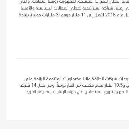
ائد الأعلى للقوات المسلحة، لجمهورية روسيا الاتحادية، والتي
لى إعلان شراكة استراتيجية تغطي المجالات السياسية والأمنية
والاقتصادية. وكانت التبادلات التجارية بين البلدين قد ارتفعت خلال عام 2018 لتصل إلى 11 مليار درهم (3 مليارات دولار)، بزيادة
عات شركات الطاقة والبتروكيماويات المتنوعة الرائدة على
مستوى العالم، حيث يبلغ إنتاجها 3 ملايين برميل من النفط الخام، و10.5 مليار قدم مكعبة من الغاز يومياً. ومن خلال 14 شركة
لنمو والتنويع الاقتصادي في دولة الإمارات. لمعرفة المزيد