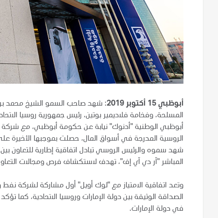
أبوظبي 15 أكتوبر 2019
: شهد صاحب السمو الشيخ محمد بن زا
المسلحة، وفخامة فلاديمير بوتين، رئيس جمهورية روسيا الاتحادي
أبوظبي الوطنية "أدنوك" نيابة عن حكومة أبوظبي، مع شركة 
شهد سموه والرئيس الروسي تبادل اتفاقية إطارية للتعاون بين 
المباشر "آر دي آي إف"، تهدف لاستكشاف فرص ومجالات التعاو
وتعد اتفاقية الامتياز مع "لوك أويل" أول مشاركة لشركة نف
الصداقة الوثيقة بين دولة الإمارات وروسيا الاتحادية، كما تؤكد
في دولة الإمارات.