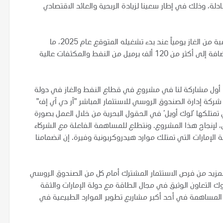
دلة، وذلك في إطار سعينا لزيادة الربحية والعائد الاقتصادي
ومن المتوقع أن ينتج مشروع غشا أكثر من 1.5 مليار قدم مكعبة من الغاز يومياً عند بدء تشغيله المتوقع عام 2025، ما
يكفي لتلبية احتياجات ما يزيد عن 2 مليون منزل من الكهرباء، إضافة إلى أكثر من 120 ألف برميل من النفط والمكثفات عالية
ا أول مشاركة لنا في مشروع في قطاع النفط والغاز في دولة
ركة إدارة الصندوق الروسي للاستثمار المباشر "آر دي آي إف"
تمتلكها ’لوك أويل‘ في الحقول البحرية من خلال العمل بصورة
، لإنجاح هذا المشروع. ونتطلع للمساهمة الفاعلة مع الشركاء
الإمارات التي تمتلك موارد هيدروكربونية وفيرة. إن انضمامنا
.
المزيد من فرص الاستثمار المشترك أمام كل من الصندوق الروسي
وك التعاون الوثيق في مجال الطاقة مع دولة الإمارات والثقة
المساهمة في أحد أكبر مشاريع تطوير الموارد الطبيعية في