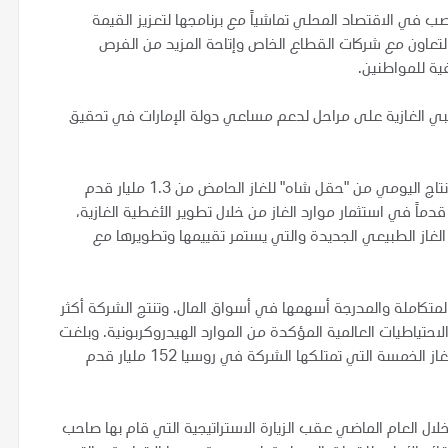
ب في الاقتصاد المحلي تماشياً مع برنامجها لتعزيز القيمة
التعاون مع شركات القطاع الخاص وإتاحة المزيد من الفرص
فية للمواطنين.
ظبي الغازية على مراحل لدعم مساعي دولة الإمارات في تحقيق
وإلى جانب تطوير منطقة امتياز "غشا"، تخطط أدنوك لزيادة الإنتاج اليومي من "حقل شاه" للغاز الحامض من 1.3 مليار قدم
قدم مكعبة، والمضي قدماً في استثمار موارد الغاز من خلال تطوير الأغطية الغازية،
 الغاز الطبيعي الجديدة والتي يستمر تقييمها وتطويرها مع
المتكاملة والمدرجة أسهمها في أسواق المال. وتنتج الشركة أكثر
الي النفط في العالم، وتمتلك حوالي 1% من الاحتياطيات العالمية المؤكدة من الموارد الهيدروكربونية. وبلغت
كميات الغاز التي تمت معالجتها في مصانع ومنشآت معالجة الغاز الخمسة التي تمتلكها الشركة في روسيا 152 مليار قدم
 خلال العام الماضي عقب الزيارة الاستراتيجية التي قام بها صاحب