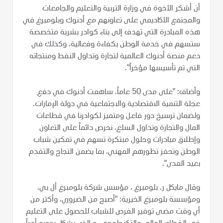
أن أشكر الأخوة في وزارة التربية والتعليم والجامعات
والمجتمع الأكاديمي على تعاونهم مع أدنوك وبلومبرغ في
هذه المبادرة التي تهدف إلى بناء كوادر بشرية متخصصة
ستسهم في خدمة الوطن بكفاءة وفعالية، وكذلك في
دعم منصة أدنوك العالمية لتجارة وتداول النفط ومنتجاته
التي تم تأسيسها مؤخراً".
وأضاف: "على مدى 50 عاماً، ساهمت أدنوك في دفع
عجلة التنمية الاقتصادية والاجتماعية في دولة الإمارات.
ولضمان ترسيخ دور فاعل ومتميز لكوادرنا في قطاعات
المال والتجارة وتداول السلع، نحرص دائماً على التعاون
وإطلاق مبادرات وحلول مبتكرة تسهم في تمكين شباب
الوطن وتحفز تطورهم المهني، بما يضمن النجاح والتقدم
بعيد المدى".
وقال مايكل ر. بلومبرغ ، مؤسس شركة بلومبرغ أل بي،
ومؤسسة بلومبرغ الخيرية: "أصبح من الضروري، وأكثر من
أي وقت مضى توفير الفرص للشباب للحصول على التعليم