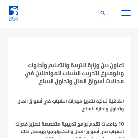
search
تعاون بين وزارة التربية والتعليم وأدنوك
وبلومبرغ لتدريب الشباب المواطنين في
مجالات أسواق المال وتداول السلع
اتفاقيّة ثلاثيّة لتعزيز مهارات الشباب في أسواق المال
وتداول وتجارة السلع
10 جامعات تقدم برامج تدريبية متخصصة لتعزيز قدرات
الشباب في أسواق المال والتكنولوجيا ويشمل ذلك