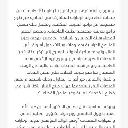
وبموجب الاتفاقية، سيتم اختيار ما يقارب 10 جامعات من
مختلف أنحاء دولة الإمارات للمشاركة في المبادرة عبر طرح
مجموعة من برامج التدريب المكثفة. ويشمل ذلك تفعيل
برامج تدريبية مخصصة لطلبة الجامعات، وتقديم الدعم
لأعضاء هيئة التدريس والأساتذة الجامعيين بهدف تعزيز
المناهج الدراسية بمعلومات وبيانات حول أسواق رأس
المال. وتهدف مبادرة أدنوك-بلومبرغ إلى تركيب 200 من
المنصات المعروفة باسم "بلومبرغ تيرمنال" في هذه
الجامعات. وتوفر هذه المنصات بيانات مالية في الوقت
الحقيقي بما يتيح تدريب الطلاب على تحليل البيانات
والأخبار والتعامل مع أدوات التداول، وذلك باستخدام نفس
المنصات التي تستخدمها جهات صنع القرار الأكثر تأثيراً في
قطاع الخدمات المالية وغيرها من القطاعات.
وبهذه المناسبة، قال معالي الدكتور أحمد بن عبد الله
حميد بالهول الفلاسي وزير دولة لشؤون التعليم العالي
والمهارات المتقدمة "وضع الوالد المؤسس لدولة الإمارات
التربية والتعليم على رأس أولوياته، وأدرك في وقت مبكر