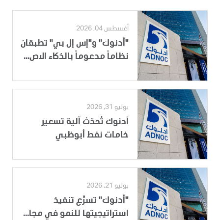
أغسطس 04, 2026
"أدنوك" و"إس إل بي" تطبقان
نظاماً مدعوماً بالذكاء الاص...
يوليو 31, 2026
أدنوك تُحدّث آلية تسعير
خامات نفط أبوظبي
يوليو 21, 2026
"أدنوك" تسرِّع تنفيذ
استراتيجيتها للنمو في مجا...