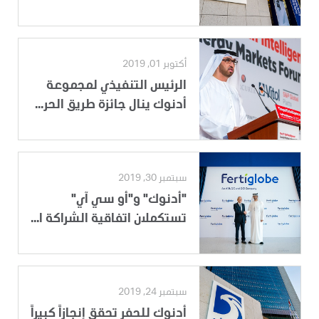
أكتوبر 01, 2019
الرئيس التنفيذي لمجموعة
أدنوك ينال جائزة طريق الحر...
سبتمبر 30, 2019
"أدنوك" و"أو سي آي"
تستكملان اتفاقية الشراكة ا...
سبتمبر 24, 2019
أدنوك للحفر تحقق إنجازاً كبيراً