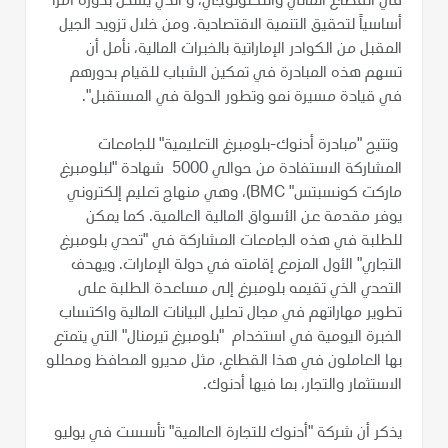
في القطاع المالي والتكنولوجي، و الذي يشكل بدوره أمراً
أساسياً لتحقيق التنمية الاقتصادية. ومن خلال تزويد الجيل
المقبل من الكوادر الإماراتية بالخبرات المالية، نأمل أن
تسهم هذه المبادرة في تمكين الشباب للقيام بدورهم
في قيادة مسيرة نمو وتطور الدولة في المستقبل".
وتتيح "مبادرة أدنوك-بلومبرغ التعليمية" للجامعات
المشاركة الاستفادة من حوالي 5000 شهادة "لبلومبرغ
ماركت كونسبتس" BMC)، وهي منهاج تعليم إلكتروني
يوفر مقدمة عن الأسواق المالية العالمية. كما يمكن
للطلبة في هذه الجامعات المشاركة في "تحدي بلومبرغ
التجاري" الأول المزمع إقامته في دولة الإمارات. ويهدف
التحدي الذي تقيمه بلومبرغ إلى مساعدة الطلبة على
تطوير مهاراتهم في مجال تحليل البيانات المالية واكتساب
الخبرة اليومية في استخدام "بلومبرغ تيرمنال" التي يتمتع
بها العاملون في هذا القطاع، مثل مديرو المحافظ ومحللو
الاستثمار والتجار، بما فيها أدنوك.
يذكر أن شركة "أدنوك للتجارة العالمية" تأسست في يوليو