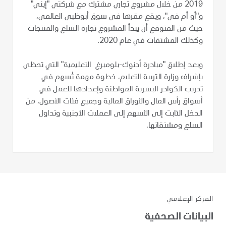
2019 من خلال مشروع تجاري مشترك مع شركتي "إيني"
و"أو أم في"، ويقع مقرها في سوق أبوظبي العالمي،
حيث من المتوقع أن يبدأ المشروع تجارة السلع والمنتجات
وكذلك المشتقات في عام 2020.
ويعد إطلاق "مبادرة أدنوك-بلومبرغ التعليمية" التي تحظى
بإشراف وزارة التربية التعليم، خطوة مهمة تُسهم في
تدريب الكوادر البشرية المواطنة وإعدادها للعمل في
أسواق رأس المال والأوراق المالية وجميع فئات الأصول، من
الدخل الثابت إلى الأسهم إلى العملات الأجنبية وتداول
السلع ومشتقاتها.
المركز الإعلامي
البيانات الصحفية