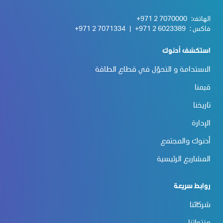
الهاتف:
+971 2 7070000
فاكس :
+971 2 6023389
|
+971 2 7071334
استكشف أدنوك
الاستدامة و التحوّل في قطاع الطاقة
قيمنا
تاريخنا
الإدارة
أدنوك والمجتمع
المشاريع الرئيسية
روابط سريعة
شركائنا