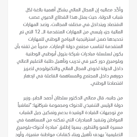
وأكّد معاليه إن المجال المالي يشكل أهمية بالغة لكل
شباب الدولة، حيث يمثل هذا القطاع الحيوي عصب
الاقتصاد ويتداخل في مختلف المجالات. وتعد المهارات
المالية جزء رئيسي من المهارات المتقدمة الـ 12 التي تم
تحديدها ضمن استراتيجية البرنامج الوطني للمهارات
المتقدمة لتناسب مجتمع دولة الإمارات. معرباً عن ثقته بأن
يكون لسلسلة مبادرات شركة بترول أبوظبي الوطنية
وبلومبرغ دور كبير في تدريب وتأهيل طلبة التعليم العالي
داخل الدولة لخوض المجال المالي والتكنولوجي لتعزيز
دورهم داخل المجتمع والمساهمة الفاعلة في ازدهار
اقتصادنا الوطني.
من جانبه، قال معالي الدكتور سلطان أحمد الجابر، وزير
دولة الرئيس التنفيذي لأدنوك ومجموعة شركاتها: "تماشياً
مع توجيهات القيادة الرشيدة بدعم وتمكين جيل الشباب
المواطن وتنفيذ المبادرات التي تمكنه من المساهمة في
مسيرة النمو والتطور، يسرنا إطلاق ’مبادرة أدنوك-بلومبرغ
التعليمية‘ بهدف تأهيل وبناء كفاءات مواطنة متميزة. وأود