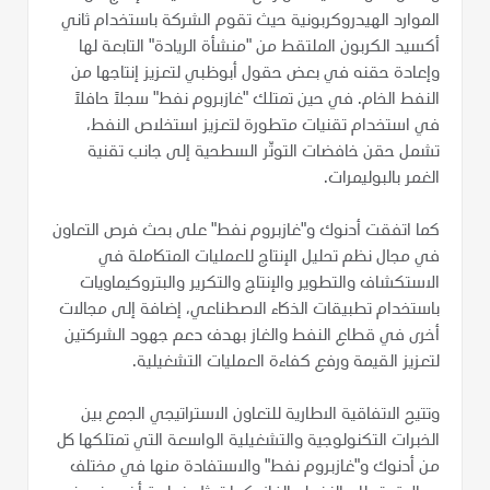
الموارد الهيدروكربونية حيث تقوم الشركة باستخدام ثاني
أكسيد الكربون الملتقط من "منشأة الريادة" التابعة لها
وإعادة حقنه في بعض حقول أبوظبي لتعزيز إنتاجها من
النفط الخام. في حين تمتلك "غازبروم نفط" سجلاً حافلاً
في استخدام تقنيات متطورة لتعزيز استخلاص النفط،
تشمل حقن خافضات التوتّر السطحية إلى جانب تقنية
الغمر بالبوليمرات.
كما اتفقت أدنوك و"غازبروم نفط" على بحث فرص التعاون
في مجال نظم تحليل الإنتاج للعمليات المتكاملة في
الاستكشاف والتطوير والإنتاج والتكرير والبتروكيماويات
باستخدام تطبيقات الذكاء الاصطناعي، إضافة إلى مجالات
أخرى في قطاع النفط والغاز بهدف دعم جهود الشركتين
لتعزيز القيمة ورفع كفاءة العمليات التشغيلية.
وتتيح الاتفاقية الاطارية للتعاون الاستراتيجي الجمع بين
الخبرات التكنولوجية والتشغيلية الواسعة التي تمتلكها كل
من أدنوك و"غازبروم نفط" والاستفادة منها في مختلف