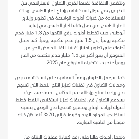
وتتضمن الاتفاقية تقييماً لفرص التعاون الاستراتيجي بين
الطرفين في مجال استكشاف وإنتاج الغاز الحامض، وذلك
للاستفادة من خبرات أدنوك الواسعة في تطوير وإنتاج
الغاز الحامض في حقل شاه للغاز الحامض في إمارة
أبوظبي حيث تخطط أدنوك لرفع انتاجها من 1.3 مليار قدم
مكعبة يومياً إلى 1.5 مليار قدم مكعبة يومياً. كما تعمل
أدنوك على تطوير امتياز "غشا" للغاز الحامض الذي من
المتوقع أن ينتج أكثر من 1.5 مليار قدم مكعبة من الغاز
يومياً عند بدء تشغيله المتوقع عام 2025.
كما سيعمل الطرفان وفقاً للاتفاقية على استكشاف فرص
ومجالات التعاون في تقنيات تعزيز انتاج النفط التي تسهم
في زيادة الانتاج وإطالة عمر المكامن المتقادمة، حيث
سيدعم التعاون في تطبيقات تعزيز استخلاص النفط خطط
أدنوك لزيادة الإنتاج وتحقيق هدفها في الوصول بنسبة
استخلاص الموارد الهيدروكربونية إلى 70% أينما كان ذلك
مجدياً من الناحية التجارية.
وتعمل أدنوك حالياً على رفع كفاءة عمليات الإنتاج من