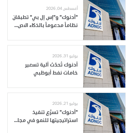
أغسطس 04, 2026
"أدنوك" و"إس إل بي" تطبقان
نظاماً مدعوماً بالذكاء الاص...
يوليو 31, 2026
أدنوك تُحدّث آلية تسعير
خامات نفط أبوظبي
يوليو 21, 2026
"أدنوك" تسرِّع تنفيذ
استراتيجيتها للنمو في مجا...