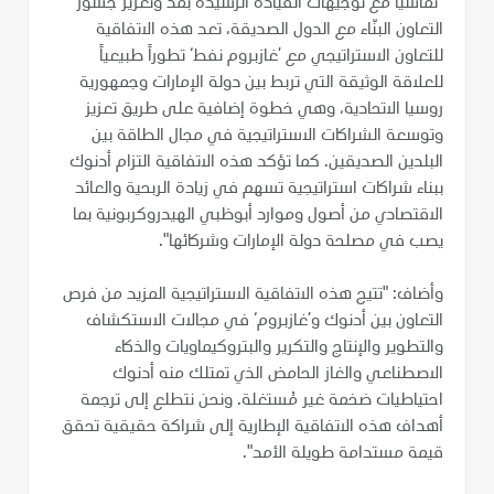
"تماشياً مع توجيهات القيادة الرشيدة بمد وتعزيز جسور
التعاون البنّاء مع الدول الصديقة، تعد هذه الاتفاقية
للتعاون الاستراتيجي مع ’غازبروم نفط‘ تطوراً طبيعياً
للعلاقة الوثيقة التي تربط بين دولة الإمارات وجمهورية
روسيا الاتحادية، وهي خطوة إضافية على طريق تعزيز
وتوسعة الشراكات الاستراتيجية في مجال الطاقة بين
البلدين الصديقين. كما تؤكد هذه الاتفاقية التزام أدنوك
ببناء شراكات استراتيجية تسهم في زيادة الربحية والعائد
الاقتصادي من أصول وموارد أبوظبي الهيدروكربونية بما
يصب في مصلحة دولة الإمارات وشركائها".
وأضاف: "تتيح هذه الاتفاقية الاستراتيجية المزيد من فرص
التعاون بين أدنوك و’غازبروم‘ في مجالات الاستكشاف
والتطوير والإنتاج والتكرير والبتروكيماويات والذكاء
الاصطناعي والغاز الحامض الذي تمتلك منه أدنوك
احتياطيات ضخمة غير مُستغلة. ونحن نتطلع إلى ترجمة
أهداف هذه الاتفاقية الإطارية إلى شراكة حقيقية تحقق
قيمة مستدامة طويلة الأمد".