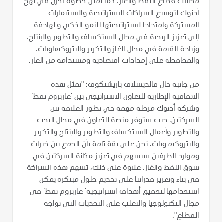
مجالات قطاع النفط والغاز، كما تمثل خطوة أخرى في نهج
أدنوك لتوسيع الشراكات الاستراتيجية والاستثمارات
المشتركة وامتداداً لاستراتيجيتها للنمو الذكي والهادفة
إلى تعزيز الربحية في مجال الاستكشاف والتطوير والإنتاج،
وزيادة القيمة في مجال الغاز والتكرير والبتروكيماويات،
والمحافظة على إمدادات اقتصادية ومستدامة من الغاز.
من جانبه قال فالديسلاف باريشنكوف: "تمثل هذه
الاتفاقية الإطارية للتعاون الاستراتيجي بين ’غازبروم نفط‘
وشركة أدنوك مرحلة مهمة في تطور العلاقة بين
الشركتين، حيث ستوفر منصة للتعاون في مجال البحث
والتطوير وأعمال الاستكشاف والتطوير والإنتاج والتكرير
والبتروكيماويات. نحن على ثقة تامة بأن الجمع بين خبرات
وموارد الطرفين سيسهم في تعزيز مكانة الشركتين في
سوق النفط والغاز. علاوة على ذلك، تسهم هذه الشراكة
في بناء وتعزيز قدراتنا على تقديم حلول مبتكرة يمكن
استخدامها لتحقيق أهداف استراتيجية’ غازبروم نفط‘ في
مجال التكنولوجيا والتغلب على التحديات التي تواجه
القطاع".