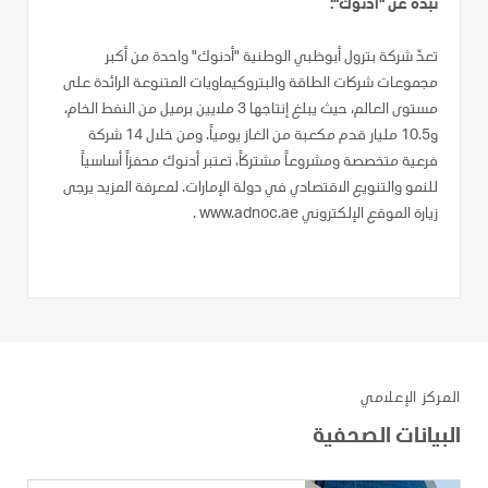
نبذة عن "أدنوك":
تعدّ شركة بترول أبوظبي الوطنية "أدنوك" واحدة من أكبر
مجموعات شركات الطاقة والبتروكيماويات المتنوعة الرائدة على
مستوى العالم، حيث يبلغ إنتاجها 3 ملايين برميل من النفط الخام،
و10.5 مليار قدم مكعبة من الغاز يومياً. ومن خلال 14 شركة
فرعية متخصصة ومشروعاً مشتركاً، تعتبر أدنوك محفزاً أساسياً
للنمو والتنويع الاقتصادي في دولة الإمارات. لمعرفة المزيد يرجى
زيارة الموقع الإلكتروني www.adnoc.ae .
المركز الإعلامي
البيانات الصحفية