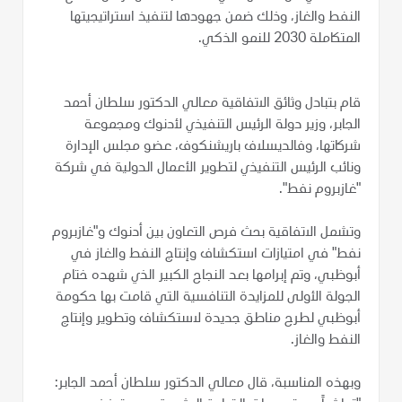
النفط والغاز، وذلك ضمن جهودها لتنفيذ استراتيجيتها
المتكاملة 2030 للنمو الذكي.
قام بتبادل وثائق الاتفاقية معالي الدكتور سلطان أحمد
الجابر، وزير دولة الرئيس التنفيذي لأدنوك ومجموعة
شركاتها، وفالديسلاف باريشنكوف، عضو مجلس الإدارة
ونائب الرئيس التنفيذي لتطوير الأعمال الدولية في شركة
"غازبروم نفط".
وتشمل الاتفاقية بحث فرص التعاون بين أدنوك و"غازبروم
نفط" في امتيازات استكشاف وإنتاج النفط والغاز في
أبوظبي، وتم إبرامها بعد النجاح الكبير الذي شهده ختام
الجولة الأولى للمزايدة التنافسية التي قامت بها حكومة
أبوظبي لطرح مناطق جديدة لاستكشاف وتطوير وإنتاج
النفط والغاز.
وبهذه المناسبة، قال معالي الدكتور سلطان أحمد الجابر: