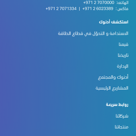
الهاتف:
+971 2 7070000
فاكس :
+971 2 6023389
|
+971 2 7071334
استكشف أدنوك
الاستدامة و التحوّل في قطاع الطاقة
قيمنا
تاريخنا
الإدارة
أدنوك والمجتمع
المشاريع الرئيسية
روابط سريعة
شركائنا
منتجاتنا