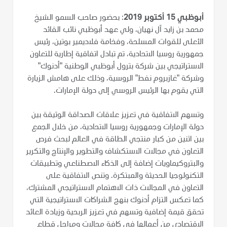
أبوظبي 15 أكتوبر 2019
: بحضور صاحب السمو الشيخ
محمد بن زايد آل نهيان، ولي عهد أبوظبي نائب القائد
الأعلى للقوات المسلحة، وفخامة فلاديمير بوتين، رئيس
جمهورية روسيا الاتحادية، تم تبادل اتفاقية إطارية للتعاون
الاستراتيجي بين شركة بترول أبوظبي الوطنية "أدنوك"
وشركة "غازبروم نفط" الروسية، وذلك على هامش الزيارة
التي يقوم بها الرئيس الروسي إلى دولة الإمارات.
وتسهم الاتفاقية في تعزيز علاقات الصداقة الوثيقة بين
دولة الإمارات وجمهورية روسيا الاتحادية، من خلال الجمع
بين اثنين من كبار منتجي الطاقة في العالم لبحث فرص
التعاون في مجالات الاستكشاف والتطوير والإنتاج والتكرير
والبتروكيماويات إضافة إلى الذكاء الاصطناعي وتطبيقات
التكنولوجيا الحديثة والمبتكرة. وتنص الاتفاقية على
التعاون في المجالات ذات الاهتمام الاستراتيجي المشترك،
كما تعكس التزام أدنوك بنهج الشراكات الاستراتيجية التي
تحقق قيمة إضافية وتسهم في تعزيز الربحية وزيادة العائد
الاقتصادي من أعمالها في كافة مجالات ومراحل قطاع