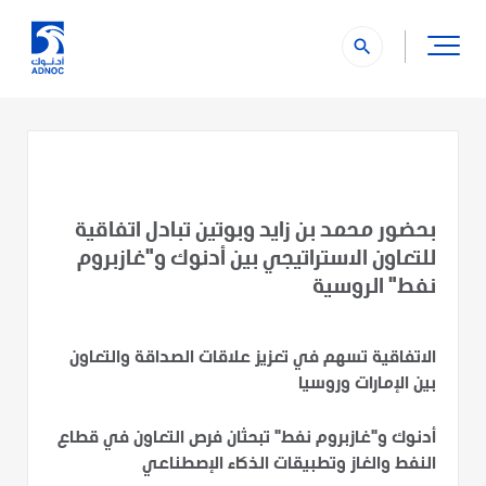
search
بحضور محمد بن زايد وبوتين تبادل اتفاقية
للتعاون الاستراتيجي بين أدنوك و"غازبروم
نفط" الروسية
الاتفاقية تسهم في تعزيز علاقات الصداقة والتعاون
بين الإمارات وروسيا
أدنوك و"غازبروم نفط" تبحثان فرص التعاون في قطاع
النفط والغاز وتطبيقات الذكاء الإصطناعي