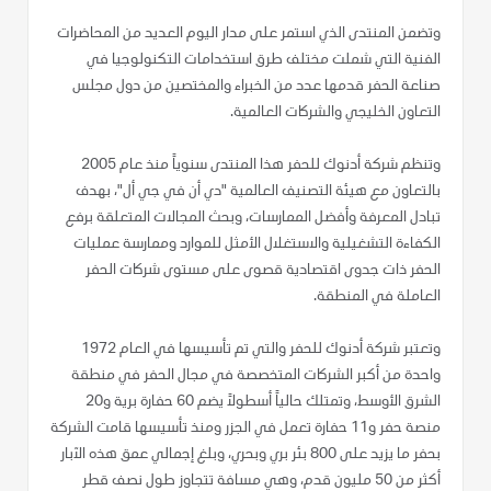
وتضمن المنتدى الذي استمر على مدار اليوم العديد من المحاضرات
الفنية التي شملت مختلف طرق استخدامات التكنولوجيا في
صناعة الحفر قدمها عدد من الخبراء والمختصين من دول مجلس
التعاون الخليجي والشركات العالمية.
وتنظم شركة أدنوك للحفر هذا المنتدى سنوياً منذ عام 2005
بالتعاون مع هيئة التصنيف العالمية "دي أن في جي أل"، بهدف
تبادل المعرفة وأفضل الممارسات، وبحث المجالات المتعلقة برفع
الكفاءة التشغيلية والاستغلال الأمثل للموارد وممارسة عمليات
الحفر ذات جدوى اقتصادية قصوى على مستوى شركات الحفر
العاملة في المنطقة.
وتعتبر شركة أدنوك للحفر والتي تم تأسيسها في العام 1972
واحدة من أكبر الشركات المتخصصة في مجال الحفر في منطقة
الشرق الأوسط، وتمتلك حالياً أسطولاً يضم 60 حفارة برية و20
منصة حفر و11 حفارة تعمل في الجزر ومنذ تأسيسها قامت الشركة
بحفر ما يزيد على 800 بئر بري وبحري، وبلغ إجمالي عمق هذه الآبار
أكثر من 50 مليون قدم، وهي مسافة تتجاوز طول نصف قطر