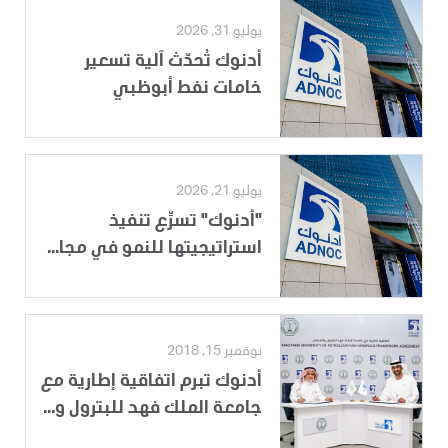
يوليو 31, 2026
أدنوك تُحدّث آلية تسعير
خامات نفط أبوظبي
يوليو 21, 2026
"أدنوك" تسرِّع تنفيذ
استراتيجيتها للنمو في مجا...
نوفمبر 15, 2018
أدنوك تبرم اتفاقية إطارية مع
جامعة الملك فهد للبترول و...