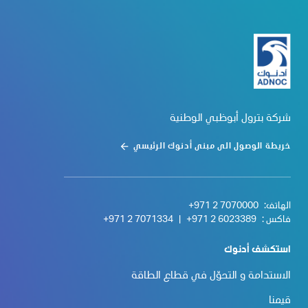
شركة بترول أبوظبي الوطنية
خريطة الوصول الى مبنى أدنوك الرئيسي
الهاتف:
+971 2 7070000
فاكس :
+971 2 6023389
|
+971 2 7071334
استكشف أدنوك
الاستدامة و التحوّل في قطاع الطاقة
قيمنا