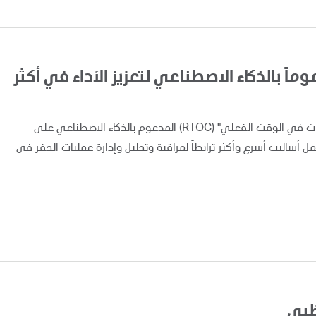
اً بالذكاء الاصطناعي لتعزيز الأداء في أكثر
أعلنت "أدنوك" اليوم عن تطبيق ونشر نظام "مركز متابعة العمليات في الوقت الفعلي" (RTOC) المدعوم بالذكاء الاصطناعي على
 مما يوفر لفرق العمل أساليب أسرع وأكثر ترابطاً لمراقبة وتحليل وإدارة عمليات الحفر في
ظبي