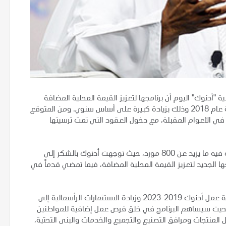
"أدنوك" اليوم أن برنامجها لتعزيز القيمة المحلية المضافة
سيسهم في إنفاق 18 مليار درهم على المحتوى المحلي بنهاية عام 2018 وذلك بزيادة كبيرة على أساس سنوي. ومن المتوقع
في الأعوام المقبلة، مع دخول العقود التي تمت ترسيتها
جاء ذلك خلال "ملتقى أدنوك الثالث لشركاء الأعمال" الذي شارك فيه ما يزيد عن 800 مورد، حيث توجهت أدنوك بالشكر إلى
ا الجديد لتعزيز القيمة المحلية المضافة، فيما تمضي قدماً في
ويعد برنامج تعزيز القيمة المحلية المضافة جزءاً مهماً ضمن خطة عمل أدنوك 2019-2023 وزيادة الاستثمارات الرأسمالية إلى
رول، حيث سيساهم البرنامج في خلق فرص عمل إضافية للمواطنين
المنتجات ومرافق التصنيع والتجميع والخدمات والبنى التحتية،