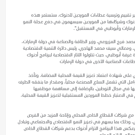
ايير تقييم وترسية عطاءات الموردين لأدنوك، ستستمر هذه
ن أدنوك وشركاءها من الموردين سيسهمون في دفع عجلة النمو
الإمارات وأبوظبي في المستقبل".
فرج المزروعي، وزير الطاقة والصناعة في دولة الإمارات،
 ومعالي سيف محمد الهاجري، رئيس دائرة التنمية الاقتصادية
فة أبوظبي، حيث تناولوا الآثار الاقتصادية لبرنامج أدنوك
اعات الصناعية الأخرى في دولة الإمارات
الإعلان عن حصول حوالي 1500 مورّد محلي على شهادة اعتماد تعزيز القيمة المحلية المضافة. وتأخذ
امل التي تشمل السلع المصنعة محلياً، ومقدار ما ينفقه الطرف
سجلها في مجال التوطين، بالإضافة إلى مساهمة موظفيها
في الاعتبار خطط الموردين المستقبلية لتعزيز القيمة المحلية،
ون مع شركات القطاع الخاص المحلي وإتاحة المزيد من الفرص
اتيجية أدنوك المتكاملة 2030 للنمو الذكي، وذلك بما يسهم في تعزيز النمو الاقتصادي والاجتماعي وتبادل
كس هذا البرنامج التزام أدنوك بدعم شركات القطاع الخاص