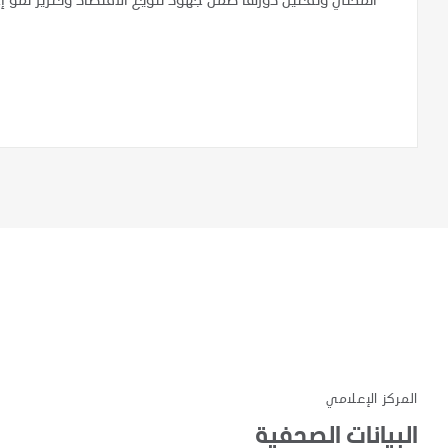
المحلي وتفعيل دورها ضمن جهود تنويع الاقتصاد وتعزيز نمو إج
المركز الإعلامي
البيانات الصحفية