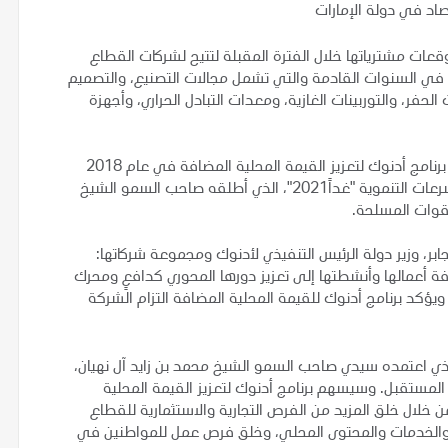
اد في دولة الإمارات
ت مشترياتها خلال الفترة المقبلة لتتيح لشركات القطاع
ي السنوات القادمة والتي تشمل مجالات التصنيع، والتصميم
فر، والتوربينات الغازية، ومعدات التبادل الحراري، وأجهزة
وتم خلال الملتقى تسليط الضوء على آخر تطورات ومستجدات برنامج أدنوك لتعزيز القيمة المحلية المضافة في عام 2018
الذي يتماشى ويدعم الأهداف الاقتصادية لبرنامج أبوظبي للمسرعات التنموية "غداً2021"، الذي أطلقه صاحب السمو الشيخ
لقوات المسلحة.
بر، وزير دولة الرئيس التنفيذي لأدنوك ومجموعة شركاتها:
فة أعمالها وأنشطتها إلى تعزيز دورها المحوري كدافعٍ ومحرك
 ويؤكد برنامج أدنوك للقيمة المحلية المضافة التزام الشركة
 "حدد برنامج أبوظبي للمسرعات التنموية (غداً2021) الذي اعتمده سيدي صاحب السمو الشيخ محمد بن زايد آل نهيان،
 المستقبل. وسيسهم برنامج أدنوك لتعزيز القيمة المحلية
 خلال خلق المزيد من الفرص التجارية والاستثمارية للقطاع
والخدمات والمحتوى المحلي، وخلق فرص عمل للمواطنين في