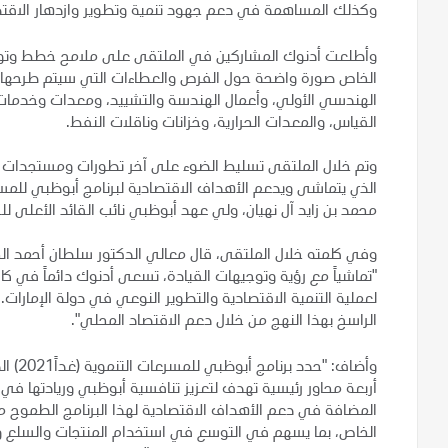
وكذلك المساهمة في دعم جهود تنمية وتطوير وازدهار الاقتص
وأطلعت أدنوك المشاركين في الملتقى على ملامح خطط وتوقعا
الخاص صورة واضحة حول الفرص والعطاءات التي سيتم طرحها ف
الهندسي الأولي، وأعمال الهندسة والتشييد، ومعدات وخدمات الح
القياس، والمعدات الحرارية، وخزانات وناقلات النفط.
محمد بن زايد آل نهيان، ولي عهد أبوظبي نائب القائد الأعلى ل
وفي كلمته خلال الملتقى، قال معالي الدكتور سلطان أحمد الجا
"تماشياً مع رؤية وتوجيهات القيادة، تسعى أدنوك دائماً في كا
لعملية التنمية الاقتصادية والتطوير النوعي في دولة الإمارات.
الراسخ بهذا النهج من خلال دعم الاقتصاد المحلي".
وأضاف:
أربعة محاور رئيسية تهدف لتعزيز تنافسية أبوظبي وريادتها في
المضافة في دعم الأهداف الاقتصادية لهذا البرنامج الطموح من
الخاص، بما يسهم في التوسع في استخدام المنتجات والسلع 