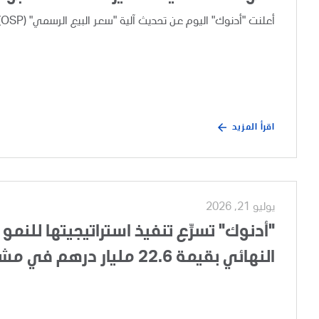
أعلنت "أدنوك" اليوم عن تحديث آلية "سعر البيع الرسمي" (OSP) لخامات نفط أبوظبي، وذلك بعد إجراء مراجعة تجارية دورية.
اقرأ المزيد
يوليو 21, 2026
"أدنوك" تسرِّع تنفيذ استراتيجيتها للنمو 
النهائي بقيمة 22.6 مليار درهم في مشروع تطوير الغطاء الغازي لحقل أم الشيف