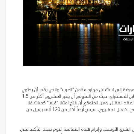
موضة إلى استغلال موارد مكمن "العرب" والذي يُقدر أن يحتوي
على عدة تريليونات من الأقدام المكعبة القياسية من الغاز القابل للاستخراج، حيث من المتوقع أن ينتج المشروع أكثر من 1.5
عقد المقبل. ومن المتوقع أن ينتج امتياز "غشا" كميات غاز
كافية لتلبية احتياجات ما يزيد عن 2 مليون منزل من الكهرباء. ومع اكتمال المشروع، سينتج أيضاً أكثر من 120 ألف برميل من
ي الشرق الأوسط، وإبرام هذه الاتفاقية اليوم يجدد التأكيد على