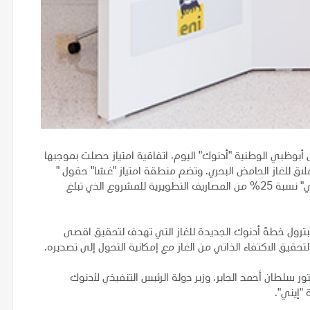
 أبوظبي الوطنية "أدنوك" اليوم، اتفاقية امتياز حصلت بموجبها
ط والغاز على 25% في مشروع عملاق للغاز الحامض البحري. وتضم منطقة امتياز "غشا" حقول "
الحِيل" و"غشا" و"دلما" البحرية. ووفقاً لبنود الاتفاق، تتحمل "إيني" نسبة 25% من المصاريف التطويرية للمشروع الذي تبلغ
بترول خطةَ أدنوك الجديدة للغاز التي تهدف لتحقيق اقصى
قيق الاكتفاء الذاتي من الغاز مع إمكانية التحول إلى تصديره.
ور سلطان أحمد الجابر، وزير دولة الرئيس التنفيذي لأدنوك
"إيني".