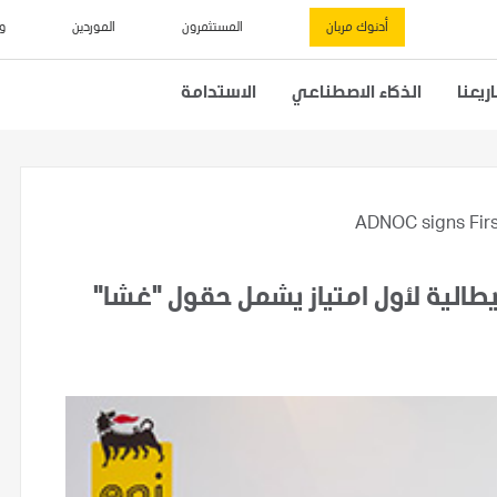
أدنوك مربان
المستثمرون
الموردين
و
يعنا
الذكاء الاصطناعي
الاستدامة
ADNOC signs Firs
يطالية لأول امتياز يشمل حقول "غشا"