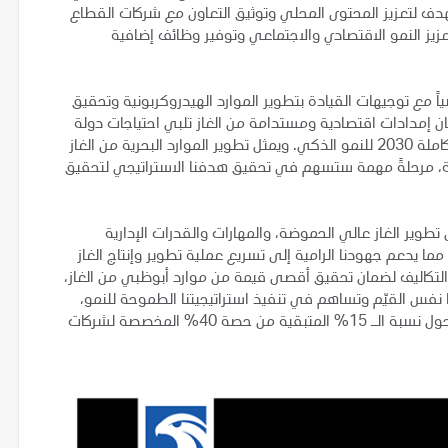
يهدف لتعزيز المحتوى المحلي وتوثيق التعاون مع شركات القطاع
عزيز النمو الاقتصادي والاجتماعي وتوفير وظائف إضافية
اً مع توجيهات القيادة بتطوير الموارد الهيدروكربونية وتحقيق
إمدادات اقتصادية ومستدامة من الغاز تلبي احتياجات دولة
الإمارات، حيث يعد هذا الالتزام أحد ركائز استراتيجية أدنوك المتكاملة 2030 للنمو الذكي. ويمثل تطوير الموارد البحرية من الغاز
ية، مرحلةً مهمة ستسهم في تحقيق هدفنا الاستراتيجي لتحقيق
طوير الغاز عالي الحموضة، والمهارات والقدرات الإدارية
ما يدعم جهودنا الرامية إلى تسريع عملية تطوير وإنتاج الغاز
تكاليف لضمان تحقيق أقصى قيمة من موارد أبوظبي من الغاز،
 نفس القيّم وتساهم في تنفيذ استراتيجيتنا الطموحة للنمو،
حيث تُجري أدنوك حالياً مناقشات مع العديد من الشركاء الجدد حول نسبة الـ 15% المتبقية من حصة 40% المخصصة لشركات