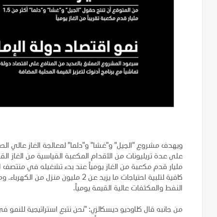
ويهدف مشروع "الحِيل" و"غشا" و"دلما" لمعالجة الغاز عالي الح
مليار قدم مكعبة من الغاز يومياً عند بدء تشغيله في منتصف ال
النفط والمكثفات عالية القيمة يومياً.
من جانبه قال كلاوديو ديسكالزي: "نحن نتبع استراتيجية للنمو ف