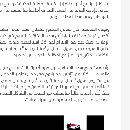
من خلال برنامج أدنوك لتعزيز القيمة المحلية المضافة، والذي 
الخاص وإتاحة المزيد من الفرص التجارية أمامها بما يسهم في ت
للمواطنين في هذا القطاع الهام.
وبهذه المناسبة، قال معالي الدكتور سلطان أحمد الجابر: "تماشي
أقصى قيمة ممكنة منها، تأتي هذه الاتفاقية لتسهم في ضمان 
عالي الحموضة في حقول "الحِيل" و"غشا" و"دلما" بأسعار تجار
الاكتفاء الذاتي من الغاز مع إمكانية التحول إلى تصديره".
وأضاف: "تجمع هذه الاتفاقية بين خبرة أدنوك الرائدة في مجال ت
والفنية لشركائنا في "إينى" وخبراتهم في مجال تطوير الحقول، م
من مشروع حقول "الحِيل" و"غشا" و"دلما"، ويسهم في خفض ال
كما أنه يتماشى مع توجهنا نحو تركيز التعاون مع جهات تشاركنا
النفط والغاز الأجنبية المتوفرة في امتياز ’غشا‘".