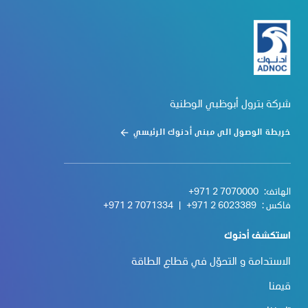
شركة بترول أبوظبي الوطنية
خريطة الوصول الى مبنى أدنوك الرئيسي
الهاتف:
+971 2 7070000
فاكس :
+971 2 6023389
|
+971 2 7071334
استكشف أدنوك
الاستدامة و التحوّل في قطاع الطاقة
قيمنا