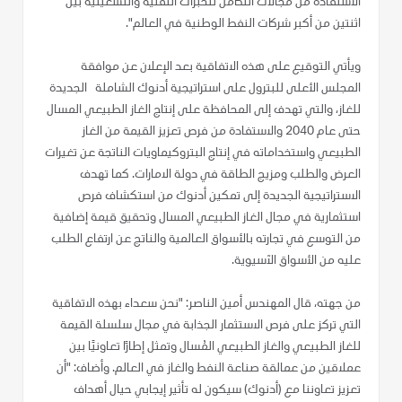
الاستفادة من مجالات التكامل للخبرات التقنية والتشغيلية بين
اثنتين من أكبر شركات النفط الوطنية في العالم".
ويأتي التوقيع على هذه الاتفاقية بعد الإعلان عن موافقة
المجلس الأعلى للبترول على استراتيجية أدنوك الشاملة الجديدة
للغاز، والتي تهدف إلى المحافظة على إنتاج الغاز الطبيعي المسال
حتى عام 2040 والاستفادة من فرص تعزيز القيمة من الغاز
الطبيعي واستخداماته في إنتاج البتروكيماويات الناتجة عن تغيرات
العرض والطلب ومزيج الطاقة في دولة الامارات. كما تهدف
الاستراتيجية الجديدة إلى تمكين أدنوك من استكشاف فرص
استثمارية في مجال الغاز الطبيعي المسال وتحقيق قيمة إضافية
من التوسع في تجارته بالأسواق العالمية والناتج عن ارتفاع الطلب
عليه من الأسواق الآسيوية.
من جهته، قال المهندس أمين الناصر: "نحن سعداء بهذه الاتفاقية
التي تركز على فرص الاستثمار الجذابة في مجال سلسلة القيمة
للغاز الطبيعي والغاز الطبيعي المُسال وتمثل إطارًا تعاونيًا بين
عملاقين من عمالقة صناعة النفط والغاز في العالم. وأضاف: "أن
تعزيز تعاوننا مع (أدنوك) سيكون له تأثير إيجابي حيال أهداف