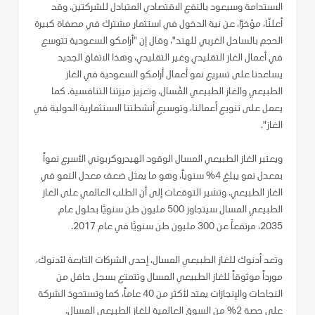
الاستدامة وسيعود بالنفع الاقتصادي المتبادل للشركتين. وقد
أعلنّا، مؤخرًا، عن نية الدخول في استثمار مشترك في مصفاة كبيرة
الحجم بالساحل الغربي للهند"، وقال إن "أرامكو السعودية تتوسع
في أعمال الغاز التقليدي وغير التقليدي، وهذا الاتفاق الجديد
يساعدنا على تسريع نمو أعمال أرامكو السعودية في الغاز
الطبيعي والغاز الطبيعي المُسال، وتعزيز ميزتنا التنافسية. كما
يعمل على تنويع أعمالنا، وتوسيع أنشطتنا الاستثمارية الدولية في
الغاز".
ويعتبر الغاز الطبيعي المسال الوقود الهيدروكربوني الأسرع نمواً
بمعدل نمو يبلغ 4% سنوياً، وهو ما يمثل ضعف معدل النمو في
الغاز الطبيعي. وتشير التوقعات إلى أن الطلب العالمي على الغاز
الطبيعي المسال سيتجاوز 500 مليون طن سنويًا بحلول عام
2035، مرتفعاً عن 300 مليون طن سنويًا في عام 2017.
وتعد أدنوك للغاز الطبيعي المسال، إحدى الشركات التابعة لأدنوك،
مورداً موثوقاً للغاز الطبيعي المسال وتتمتع بسجل حافل من
النجاحات والإنجازات يمتد لأكثر من 40 عاماً، كما وتستحوذ الشركة
على حصة 2% من السوق العالمية للغاز الطبيعي المسال.