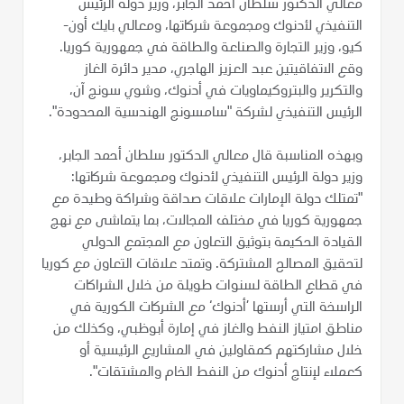
معالي الدكتور سلطان أحمد الجابر، وزير دولة الرئيس
التنفيذي لأدنوك ومجموعة شركاتها، ومعالي بايك أون-
كيو، وزير التجارة والصناعة والطاقة في جمهورية كوريا.
وقع الاتفاقيتين عبد العزيز الهاجري، مدير دائرة الغاز
والتكرير والبتروكيماويات في أدنوك، وشوي سونج آن،
الرئيس التنفيذي لشركة "سامسونج الهندسية المحدودة".
وبهذه المناسبة قال معالي الدكتور سلطان أحمد الجابر،
وزير دولة الرئيس التنفيذي لأدنوك ومجموعة شركاتها:
"تمتلك دولة الإمارات علاقات صداقة وشراكة وطيدة مع
جمهورية كوريا في مختلف المجالات، بما يتماشى مع نهج
القيادة الحكيمة بتوثيق التعاون مع المجتمع الدولي
لتحقيق المصالح المشتركة. وتمتد علاقات التعاون مع كوريا
في قطاع الطاقة لسنوات طويلة من خلال الشراكات
الراسخة التي أرستها ’أدنوك‘ مع الشركات الكورية في
مناطق امتياز النفط والغاز في إمارة أبوظبي، وكذلك من
خلال مشاركتهم كمقاولين في المشاريع الرئيسية أو
كعملاء لإنتاج أدنوك من النفط الخام والمشتقات".