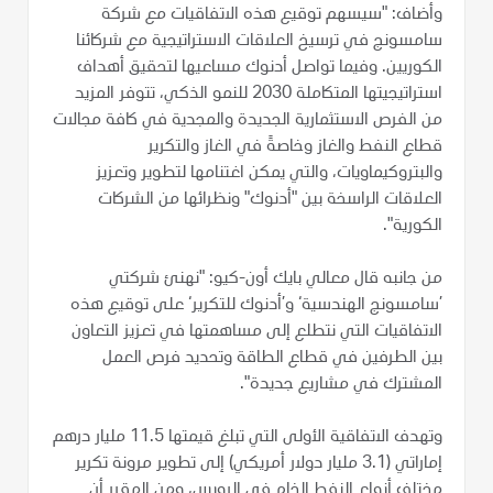
وأضاف: "سيسهم توقيع هذه الاتفاقيات مع شركة
سامسونج في ترسيخ العلاقات الاستراتيجية مع شركائنا
الكوريين. وفيما تواصل أدنوك مساعيها لتحقيق أهداف
استراتيجيتها المتكاملة 2030 للنمو الذكي، تتوفر المزيد
من الفرص الاستثمارية الجديدة والمجدية في كافة مجالات
قطاع النفط والغاز وخاصةً في الغاز والتكرير
والبتروكيماويات، والتي يمكن اغتنامها لتطوير وتعزيز
العلاقات الراسخة بين "أدنوك" ونظرائها من الشركات
الكورية".
من جانبه قال معالي بايك أون-كيو: "نهنئ شركتي
’سامسونج الهندسية‘ و’أدنوك للتكرير‘ على توقيع هذه
الاتفاقيات التي نتطلع إلى مساهمتها في تعزيز التعاون
بين الطرفين في قطاع الطاقة وتحديد فرص العمل
المشترك في مشاريع جديدة".
وتهدف الاتفاقية الأولى التي تبلغ قيمتها 11.5 مليار درهم
إماراتي (3.1 مليار دولار أمريكي) إلى تطوير مرونة تكرير
مختلف أنواع النفط الخام في الرويس، ومن المقرر أن