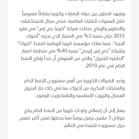
وشهد التعاون بين دولة الإمارات وكوريا نشاطاً ملموساً
خلال السنوات القليلة الماضية، ففي مجال الاستكشاف
والتطوير والإنتاج حصلت شركة "كوريا جي إس" في مايو
2015 على نسبة 3% في الامتياز الذي تديره "أدنوك
البرية"، فيما تملك مؤسسة كوريا الوطنية للنفط "كنوك"
وشركة "جي إس إنرجي" نسبة 40% في منطقة امتياز
"الظفرة للبترول" والتي من المتوقع أن تبدأ بإنتاج النفط
الخام في عام 2019.
وتعد الشركات الكورية من أهم مستوردي النفط الخام
والمنتجات المكررة من أدنوك، بما في ذلك غاز البترول
المسال والزيوت الأساسية والنافتا وزيت الوقود.
يشار إلى أن إجمالي واردات كوريا من النفط الخام يبلغ
حوالي 3 ملايين برميل يومياً مما يجعلها ضمن أكبر خمس
دول مستوردة للنفط في العالم.