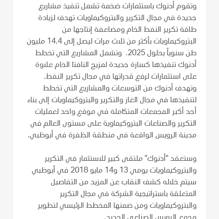
وتقوم أدنوك باستثمارات ضخمة تشمل تنفيذ مشاريع
جديدة في مجال التكرير والبتروكيماويات تهدف لزيادة
طاقة تكرير النفط الخام ومضاعفة إنتاجها من
البتروكيماويات بأكثر من ثلاث مرات ليصل إلى 14.4 مليون
طن سنوياً بحلول 2025. وتشمل المشاريع التي تخطط
أدنوك تنفيذها كسارة جديدة لمزيج النافتا الخام علاوة
على استثمارات لرفع قدراتها في مجال تكرير النفط.
وتهدف أدنوك من التوسعات والمشاريع التي تخطط
لتنفيذها في مجال الغاز والتكرير والبتروكيماويات إلى بناء
أحد أكبر المجمعات المتكاملة في موقع واحد لعمليات
التكرير والصناعات البتروكيماوية على مستوى العالم في
مدينة الرويس الواقعة في منطقة الظفرة في أبوظبي.
وستعقد "أدنوك" ملتقى كبير للاستثمار في التكرير
والبتروكيماويات يومي 13 و14 مايو 2018 في أبوظبي
سيتم خلاله كشف النقاب عن المزيد من التفاصيل
المتعلقة باستراتيجية الشركة في مجال التكرير
والبتروكيماويات ومن ضمنها المخطط الرئيسي لتطوير
مجمع الرويس الصناعي الجديد.