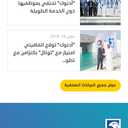
"أدنوك" تحتفي بموظفيها
ذوي الخدمة الطويلة
مارس 18, 2018
"أدنوك" توقع اتفاقيتي
امتياز مع "توتال" بالتزامن مع
تطو...
عرض جميع البيانات الصحفية