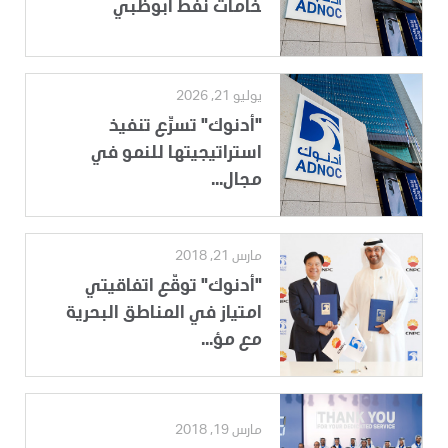
خامات نفط أبوظبي
يوليو 21, 2026
"أدنوك" تسرِّع تنفيذ
استراتيجيتها للنمو في
مجال...
مارس 21, 2018
"أدنوك" توقّع اتفاقيتي
امتياز في المناطق البحرية
مع مؤ...
مارس 19, 2018