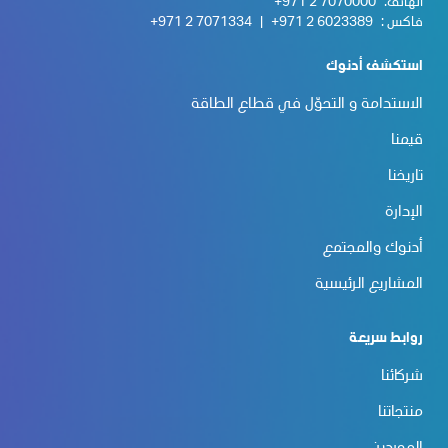
الهاتف:
+971 2 7070000
فاكس :
+971 2 6023389
|
+971 2 7071334
استكشف أدنوك
الاستدامة و التحوّل في قطاع الطاقة
قيمنا
تاريخنا
الإدارة
أدنوك والمجتمع
المشاريع الرئيسية
روابط سريعة
شركائنا
منتجاتنا