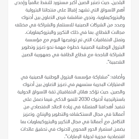
البلدين، حيث تعتبر الصين أكبر مستورد للنفط عالمياً وإحدى
أهم الأسواق التي تشهد إقبالاً على منتجاتنا البترولية
والبتروكيماوية، وتجري مناقشة فرص التعاون بين أدنوك
وعدد من الشركات الصينية للاستثمار والشراكة في مختلف
مجالات القطاع، بما في ذلك التكرير والبتروكيماويات.
وتمثل الاتفاقيات التي تم توقيعها اليوم مع مؤسسة
البترول الوطنية الصينية خطوة مهمة نحو تعزيز وتطوير
الشراكة الناجحة مع قطاع الطاقة في جمهورية الصين
الشعبية".
وأضاف: "مشاركة مؤسسة البترول الوطنية الصينية في
الامتيازات البحرية ستسهم في تعزيز التعاون بين أدنوك
والصين، حيث تؤكد هاتان الاتفاقيتان ثقة الأسواق الدولية
باستراتيجية أدنوك 2030 للنمو الذكي فيما نعمل على
تنفيذ أهدافنا المتمثلة في زيادة العائد الاقتصادي من
أعمالنا في مجال الاستكشاف والتطوير والإنتاج، وتعزيز
التكامل مع أعمالنا في مجال التكرير والبتروكيماويات بما
يضمن استمرار الدور المحوري لأدنوك في تحقيق عائدات
اقتصادية مجزية لدولة الإمارات".