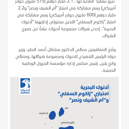
"بترو تشاينا" التابعة لها ، 2.1 مليار درهم (575 مليون دولار
أمريكي) رسم مشاركة في امتياز "أم الشيف ونصر" و2.2
مليار درهم (600 مليون دولار أمريكي) رسم مشاركة في
امتياز "زاكوم السفلي" اللذين ستتولى إدارتهما "أدنوك
البحرية"، إحدى شركات مجموعة أدنوك، نيابةً عن جميع
الشركاء.
وقَع الاتفاقيتين معالي الدكتور سلطان أحمد الجابر، وزير
دولة الرئيس التنفيذي لأدنوك ومجموعة شركاتها، ومعالي
وانج يلين، رئيس مجلس إدارة مؤسسة البترول الوطنية
الصينية.