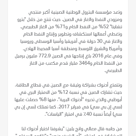
وتعد مؤسسة البترول الوطنية الصينية أكبر منتجي
ومزودي النفط والغاز في الصين، حيث تنتج من خلال "بترو
تشاينا" 52% من النفط الخام و71% من الغاز الطبيعي،
وتغطي أعمالها استكشاف وتطوير وإنتاج النفط الخام
والغاز في 30 دولة في أفريقيا وآسيا الوسطى وروسيا
وأمريكا والشرق الأوسط ومنطقة آسيا المحيط الهادي.
وفي عام 2016 بلغ إنتاجها في الصين 772.9 مليون برميل
من النفط الخام و3464 مليار قدم مكعب من الغاز
الطبيعي.
وتتمتع أدنوك بشراكة وثيقة مع الصين في قطاع الطاقة،
حيث تشارك الصين في نسبة 12% من الامتياز البري في
أبوظبي والذي تديره "أدنوك البرية"، منها 8% حصلت عليها
(سي إن بي سي) في فبراير 2017، كما تمتلك (سي إن بي
سي) أيضاً نسبة 40٪ في امتياز "الياسات".
من جانبه قال معالي وانج يلين: "يشرفنا اختيار أدنوك لنا