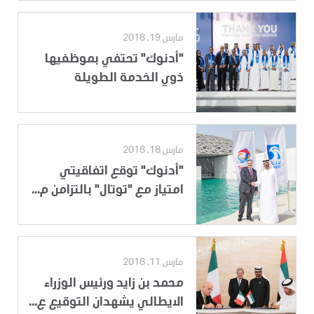
مارس 19, 2018
"أدنوك" تحتفي بموظفيها
ذوي الخدمة الطويلة
مارس 18, 2018
"أدنوك" توقع اتفاقيتي
امتياز مع "توتال" بالتزامن م...
مارس 11, 2018
محمد بن زايد ورئيس الوزراء
الايطالي يشهدان التوقيع ع...