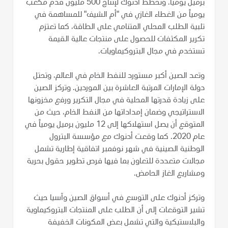
برميل يومياً. وتخطط أدنوك لإنتاج 500 مليون قدم مكعب
يومياً من الغطاء الغازي في "أم الشيف" للمساهمة في
تلبية الطلب المحلي المتنامي على الطاقة، كما تعتزم
تكرير المكثفات للحصول على منتجات عالية القيمة
تستخدم في مجال البتروكيماويات.
وتعد الصين أكبر مستورد للنفط الخام في العالم، وتحتل
دولة الإمارات المرتبة العاشرة بين الموردين. وتركز الصين
على زيادة قدرتها المحلية في مجال التكرير ورفع مخزونها
الاستراتيجي وضمان إمداداتها من النفط الخام، حيث من
المتوقع أن يصل استهلاكها إلى 12 مليون برميل يومياً في
عام 2020. كما وقعت أدنوك مع مؤسسة البترول
الوطنية الصينية في شهر نوفمبر اتفاقية إطارية تشمل
مجالات متعددة للتعاون بما فيها فرص تطوير حقول بحرية
ومشاريع الغاز الحامض.
وتركز أدنوك على التوسع في أسواق الصين وآسيا حيث
تشير التوقعات إلى أن الطلب على المنتجات البتروكيماوية
والبلاستيكية والتي تشمل بعض المكونات الخفيفة