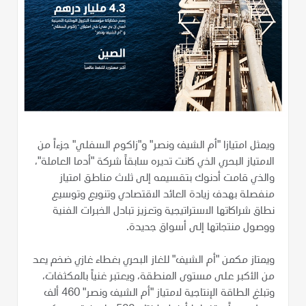
ويمثل امتيازا "أم الشيف ونصر" و"زاكوم السفلي" جزءاً من
الامتياز البحري الذي كانت تديره سابقاً شركة "أدما العاملة"،
والذي قامت أدنوك بتقسيمه إلى ثلاث مناطق امتياز
منفصلة بهدف زيادة العائد الاقتصادي وتنويع وتوسيع
نطاق شراكاتها الاستراتيجية وتعزيز تبادل الخبرات الفنية
ووصول منتجاتها إلى أسواق جديدة.
ويمتاز مكمن "أم الشيف" للغاز البحري بغطاء غازي ضخم يعد
من الأكبر على مستوى المنطقة، ويعتبر غنياً بالمكثفات،
وتبلغ الطاقة الإنتاجية لامتياز "أم الشيف ونصر" 460 ألف