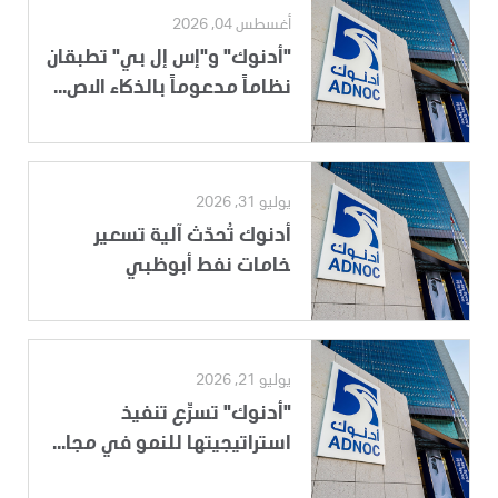
أغسطس 04, 2026
"أدنوك" و"إس إل بي" تطبقان
نظاماً مدعوماً بالذكاء الاص...
يوليو 31, 2026
أدنوك تُحدّث آلية تسعير
خامات نفط أبوظبي
يوليو 21, 2026
"أدنوك" تسرِّع تنفيذ
استراتيجيتها للنمو في مجا...