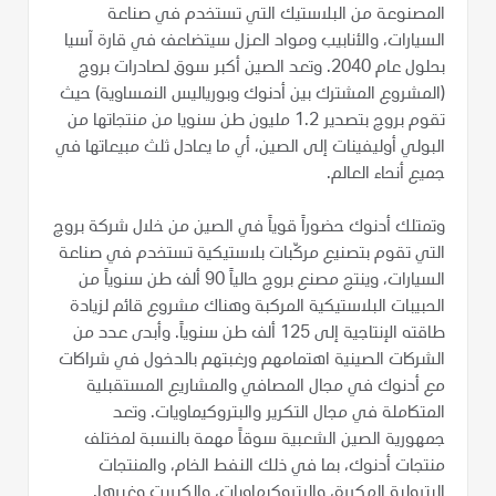
المصنوعة من البلاستيك التي تستخدم في صناعة
السيارات، والأنابيب ومواد العزل سيتضاعف في قارة آسيا
بحلول عام 2040. وتعد الصين أكبر سوق لصادرات بروج
(المشروع المشترك بين أدنوك وبورياليس النمساوية) حيث
تقوم بروج بتصدير 1.2 مليون طن سنويا من منتجاتها من
البولي أوليفينات إلى الصين، أي ما يعادل ثلث مبيعاتها في
جميع أنحاء العالم.
وتمتلك أدنوك حضوراً قوياً في الصين من خلال شركة بروج
التي تقوم بتصنيع مركّبات بلاستيكية تستخدم في صناعة
السيارات، وينتج مصنع بروج حالياً 90 ألف طن سنوياً من
الحبيبات البلاستيكية المركبة وهناك مشروع قائم لزيادة
طاقته الإنتاجية إلى 125 ألف طن سنوياً. وأبدى عدد من
الشركات الصينية اهتمامهم ورغبتهم بالدخول في شراكات
مع أدنوك في مجال المصافي والمشاريع المستقبلية
المتكاملة في مجال التكرير والبتروكيماويات. وتعد
جمهورية الصين الشعبية سوقاً مهمة بالنسبة لمختلف
منتجات أدنوك، بما في ذلك النفط الخام، والمنتجات
البترولية المكررة، والبتروكيماويات، والكبريت وغيرها.