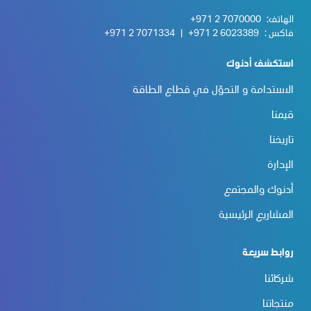
الهاتف:
+971 2 7070000
فاكس :
+971 2 6023389
|
+971 2 7071334
استكشف أدنوك
الاستدامة و التحوّل في قطاع الطاقة
قيمنا
تاريخنا
الإدارة
أدنوك والمجتمع
المشاريع الرئيسية
روابط سريعة
شركائنا
منتجاتنا