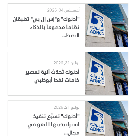
أغسطس 04, 2026
"أدنوك" و"إس إل بي" تطبقان
نظاماً مدعوماً بالذكاء
الاصط...
يوليو 31, 2026
أدنوك تُحدّث آلية تسعير
خامات نفط أبوظبي
يوليو 21, 2026
"أدنوك" تسرِّع تنفيذ
استراتيجيتها للنمو في
مجال...