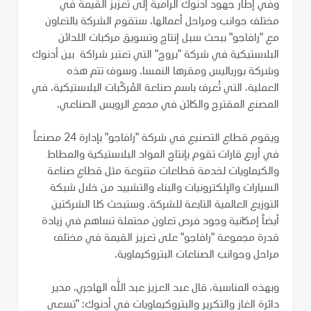
وفي إطار جهود أدنوك الرامية إلى تعزيز القيمة في
مختلف جوانب ومراحل أعمالها، ستقوم الشركة بالتعاون
مع "رافاجو" ببحث سبل إنتاج وتسويق مركبات اللدائن
البلاستيكية في شركة "بروج" التي تعتبر شراكة بين أدنوك
وشركة بورياليس ومقرها النمسا. وسوف تتم هذه
العملية، التي تُعرف باسم صناعة المُركّبات البلاستيكية، في
المصنع المقترح والكائن في مجمع الرويس الصناعي.
ويقوم قطاع التصنيع في شركة "رافاجو" بإدارة 24 مصنعاً
في أربع قارات تقوم بإنتاج المواد البلاستيكية والمطاط
والكيماويات لخدمة قطاعات متنوعة مثل قطاع صناعة
السيارات والإلكترونيات والبناء والتشييد من خلال شبكة
التوزيع العالمية التابعة للشركة. وستبحث كلا الشركتين
أيضاً إمكانية وجود فرص تعاون محتملة تساهم في زيادة
قدرة مجموعة "رافاجو" على تعزيز القيمة في مختلف
مراحل وجوانب الصناعات البتروكيماوية.
وبهذه المناسبة، قال عبد العزيز عبد الله الهاجري، مدير
دائرة الغاز والتكرير والبتروكيماويات في أدنوك: "تسعى