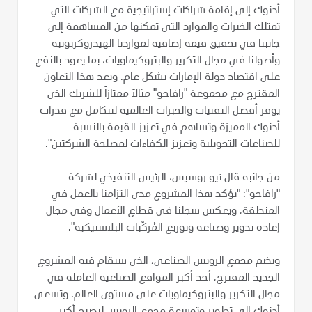
أدنوك إلى إقامة شراكات إستراتيجية مع الشركات التي
تمتلك الخبرات والموارد التي تمكنها من المساهمة إلى
جانبنا في تحقيق قيمة إضافية لمواردنا الهيدروكربونية
وأصولنا في مجال التكرير والبتروكيماويات، بما يعود بالنفع
على اقتصاد دولة الإمارات بشكل عام. ويعد هذا التعاون
المقترح مع مجموعة "رافاجو" مثالاً ممتازاً للشريك الذي
يوفر أفضل التقنيات والخبرات العالمية لتتكامل مع قدرات
أدنوك المميزة وتساهم في تعزيز القيمة بالنسبة
للصناعات التحويلية وتعزيز الكفاءات لمصلحة الشركتين".
من جانبه قال ثيو روسيس، الرئيس التنفيذي لشركة
"رافاجو": "يؤكد هذا المشروع مدى التزامنا بالعمل في
المنطقة، ويعكس سجلنا في قطاع الأعمال وفي مجال
إعادة تدوير وصناعة وتوزيع المُركّبات البلاستيكية".
ويضم مجمع الرويس الصناعي، الذي سيقام فيه المشروع
الجديد المقترح، أحد أكبر المواقع الصناعية العاملة في
مجال التكرير والبتروكيماويات على مستوى العالم. وتسعى
أدنوك إلى تطوير وتوسعة مجمع الرويس ليصبح أكبر