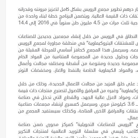
هد برنامج التوسعة الاستثماري البالغ تكلفته 165 مليار درهم تطوير مجمع الرويس بشكل كامل لتعزيز مرونته وقدراته
تقات ذات القيمة العالية. ويتضمن البرنامج خطة لبناء واحدة من
أكبر كسّارات المواد الخام في العالم، ما يضاعف الطاقة الإنتاجية ثلاث مرات من 4.5 مليون طن سنوياً في 2016 إلى 14.4
لنطاق في الرويس من خلال إنشاء مجمعين جديدين للصناعات
ويس للمشتقات البتروكيماوية" في منطقة مجاورة لمجمع الرويس
معه. وسيعمل هذا المجمع كحافز أساسي للمرحلة المقبلة من
نتجات وحلول جديدة من المجموعة المتنامية من المواد الخام
 مجموعة جديدة ومتنوعة من أنشطة ومختلف مجالات وأعمال
، والمواد الكيماوية الخاصة بالنفط والغاز، ومخفضات التوتر
 على خلق المزيد من مجالات الأعمال الجديدة، وذلك من خلال
كيماوية" وغيره من المرافق والأصول لتصنيع
منتجات ذات قيمة
ضيات، ومواد العزل عالية الجهد، والقطع التي تدخل في صناعة
السيارات. وسيشغل مجمع الصناعات التحويلية مساحة تقدر بـ 3.6 كيلومتر مربع، وسيعمل كمسرع لإنشاء مجمعات صناعية
تقات والمرافق الأخرى المتاحة، وكذلك سيستفيد المجمع من
عمال.
 "الرويس للصناعات التحويلية" كمركز محوري ضمن صناعة
كلاعب رئيسي في سلسلة التوريد العالمية لمنتجات التكرير