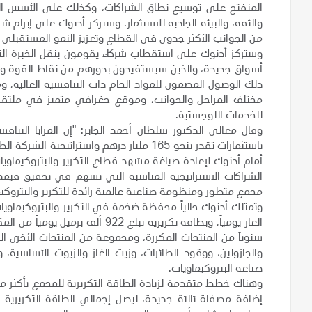
المنفتح على توسيع نطاق الشراكات، وكذلك على الأسس الصل
والثقة، والبيئة الجاذبة للاستثمار. وستركز أدنوك على إبرام ش
من الجوانب الأكثر جدوى في القطاع وتعزيز النمو المستقبلي 
وستركز أدنوك على استقطاب شركاء يقومون بنقل الخبرة التشغ
أسواق جديدة، والذين
سيستفيدون بدورهم
من نقاط القوة وال
ذلك الوصول المضمون لل
مواد الخام ذات التنافسية العالية، 
مختلف المراحل والجوانب، وموقع جغرافي متميز في ملتقى ط
للخدمات اللوجستية.
وقال معالي الدكتور سلطان أحمد الجابر: "إن المزايا التنافسي
باستثمارات تقدر بنحو 165 مليار درهم واستر
أمام أدنوك لإعادة صياغة مشهد قطاع التكرير والبتروكيماو
الشراكات الاستراتيجية المناسبة التي تسهم في تحقيق قيمة إ
مجمع متطور ومنظومة صناعية عالمية رائدة للتكرير والبتروكي
سنوياً من المنتجات المكررة، ومجموعة من المنتجات الأخرى التي
والجازولين، ووقود الطائرات، وزيت الغاز والزيوت الأساسية، 
صناعة
البتروكيماويات.
وهناك خطط متقدمة