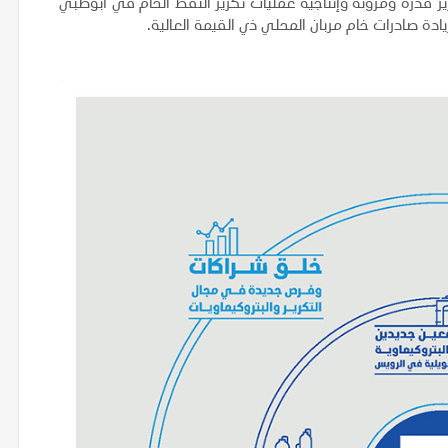
 قدرة ومرونة وإنتاجية عمليات تكرير النفط الخام في أبوظبي
يادة صادرات خام مربان المحلي ذي القيمة العالية.