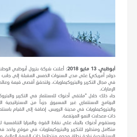
أبوظبي، 13 مايو 2018
دولار أمريكي) على مدى السنوات الخمس المقبلة إلى جانب عدد 
في مجال التكرير والبتروكيماويات، ولتحقق أقصى قيمة وعائد 
الإمارات.
جاء ذلك خلال "ملتقى أدنوك للاستثمار في التكرير والبترو
البرنامج الاستثماري غير المسبوق جزءاً من الاستراتيجية
والبتروكيماويات في مدينة الرويس، إضافة إلى القيام باستث
ذات معدلات النمو المرتفعة.
وستقوم أدنوك بالبناء على نقاط القوة والمزايا التنافسية
متكامل ومتطور للتكرير والبتروكيماويات في موقع واحد في ا
الاستراتيجية زيادة نطاق وحجم منتجاتها ذات القيمة العالية