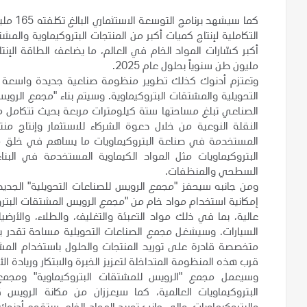
كما سيش
التكاملية لإنتاج كميات أكبر من المنتجات البتروكيماوية والمش
مليون طن سنوياً بحلول عام 2025.
وتعتزم أدنوك كذلك تطوير منظومة صناعية جديدة واسعة ا
التحويلية والمشتقات البتروكيماوية. وسيتم بناء "مجمع الر
الصناعي تبلغ مساحتها ستة كيلومترات مربعة بحيث تتكامل 
النقلة النوعية من خلال دعوة الشركاء للاستثمار وإنتاج م
المستخدمة في صناعة
البتروكيماويات ما يساهم في خلق
البتروكيماويات مثل المواد الكيماوية المستخدمة في البناء
السطحي والمنظفات.
ومن جانبه سيحفز "مجمع الرويس للصناعات التحويلية" الجديد
إمكانية استخدام مواد خام من "مجمع الرويس المشتقات البترو
عالية، بما في ذلك مواد التعبئة والتغليف، والطلاء، والأر
متخصصة قادرة على توريد المنتجات والحلول باستخدام المش
قرب هذه المنظومة المتداخلة لتعزيز الخبرة والابتكار وريادة الأ
وسيعمل مجمع "الرويس للمشتقات البتروكيماوية" ومجمع
البتروكيماويات العالمية، كما سيعززان من مكانة الرويس 