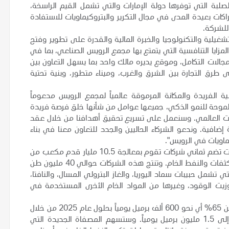
بة التي توفرها دولة الإمارات والتي تشمل القيم الراسخة،
راكات بعيدة المدى في مجال التكرير والبتروكيماويات للاستفادة
للشركة.
يلية والتكنولوجيا والخبرة المالية والقدرة
على تطوير وفتح
مزايا التنافسية التي يتمتع بها مجمع الرويس الصناعي، بما في
ومجالات التكامل، وموقع يديره مالك واحد بما يسهل التعاون بين
رق التجارة بين الشرق والغرب، وميناء متطور، وبنية تحتية
ة الفريدة وال
مكانة المرموقة عالمياً ل
مجمع الرويس مدعوماً
اتيجية الشركة الطموحة للنمو الذكي، جميعها عوامل من شأنها خلق فرصة فريدة
يات العالمي. وسنعمل على تسريع تحقيق أهدافنا من خلال عقد
ضافية. وندعو الشركاء الحاليين والجدد للتعاون معنا في بناء
ماويات في الرويس".
وتمتلك أدنوك حالياً محفظة ضخمة في التكرير والبتروكيماويات تضم ثماني شركات تقوم بمعالجة 10.5 مليار قدم مكعب من
الغاز يومياً، وبطاقة تكريرية تبلغ 922 ألف برميل يومياً من المكثفات والنفط الخام. وتنتج هذه الشركات حوالي 40 مليون طن
 تشمل حبيبات سماد اليوريا، والغاز البترولي المسال، والنافتا،
وزيت الوقود، وغيرها من المواد الخام الأخرى
المستخدمة في
لزيادة الطاقة التكريرية للمجمع بأكثر من 65% أي نحو 600 ألف برميل يومياً بحلول عام 2025 من خلال
إضافة مصفاة ثالثة جديدة، ليصل إجمالي الطاقة التكريرية إلى 1.5 مليون برميل يومياً. وستسهم المصفاة الجديدة التي