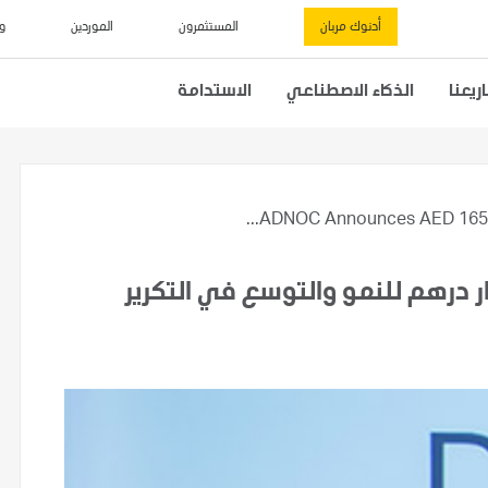
أدنوك مربان
المستثمرون
الموردين
و
يعنا
الذكاء الاصطناعي
الاستدامة
ADNOC Announces AED 165 Bil
لن عن خطة لاستثمار 165 مليار درهم للنمو والتوسع في التكرير