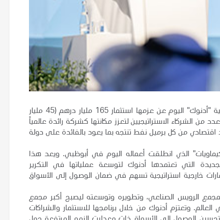
: أعلنت شركة بترول أبوظبي الوطنية "أدنوك" اليوم عن عزمها استثمار 165 مليار درهم (45 مليار
من الشركاء الاستراتيجيين لتعزز مكانتها كشركة رائدة عالمياً
اقتصادي من كل برميل نفط تنتجه بما يعود بالفائدة على دولة
كيماويات" الذي انطلقت أعماله اليوم في أبوظبي. ويعد هذا
 الجديدة التي تعتمدها أدنوك لتوسعة عملياتها في التكرير
مارات خارجية استراتيجية تسهم في ضمان الوصول إلى الأسواق
 لمجمع الرويس الصناعي، وتطويره وتوسعته ليصبح أكبر مجمع
لعالم. وتعتزم أدنوك من خلال برنامجها للاستثمار والشراكات
، وتحسين الوصول إلى الأسواق ذات معدلات النمو المرتفعة حول