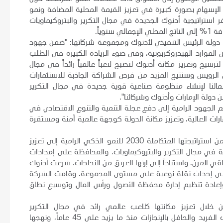
لإسهام بصورة كبيرة في تعزيز القيمة المحلية المضافة ونمو
ستراتيجية أدنوك الجديدة في مجال التكرير والبتروكيماويات
ر دولة الرئيس التنفيذي لأدنوك ومجموعة شركاتها: "ضمن جهود
لموارد الهيدروكربونية، وفي ضوء الزيادة الكبيرة في الطلب
رسيخ وتعزيز مكانة أدنوك لتصبح لاعباً عالمياً رائداً في مجال
 الرويس وسنتيح المزيد من فرص الشراكة الجاذبة للاستثمارات
النا لإنشاء منظومة صناعية قوية جديدة في مجال التكرير
 دولة الإمارات وأدنوك وشركائنا".
ود الرامية إلى دفع عجلة التنمية والتنوع الاقتصادي في
ت العالية، وتعزيز مكانة الدولة كوجهة عالمية آمنة ومستقرة
وتأتي خطط أدنوك للاستثمار في التكرير والبتروكيماويات ضمن استراتيجتها المتكاملة 2030 للنمو الذكي الرامية إلى تعزيز
مة في مجال التكرير والبتروكيماويات، والمحافظة على إمدادات
باقي
المرن. واستناداً إلى إرثها العريق من النجاحات، شرعت أدنوك
لى إحداث نقلة نوعية على مستوى المجموعة. وقامت الشركة
ء وإعادة تنظيم إدارة محفظة الأصول ورأس المال وتوسيع نطاق
خلال تعزيز مكانتها كلاعب عالمي رائد في مجال التكرير
والبتروكيماويات. وترتكز الاستراتيجية الجديدة على إرث أدنوك الفريد والحافل بالإنجازات منذ ما يزيد على 45 عاماً، ونهجها