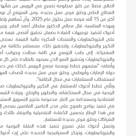
العالم، فضلاً عن خلق منظومة تصنيع في الرويس من شأنها ا
القطاع الخاص وخلق فرص عمل جديدة. ومن المتوقع أن توفر ا
أكثر من 15 ألف فرصة عمل بحلول عام 2025، وأن تُساهم بإضافة 1% إلى الناتج المحلي الإجمالي سنوياً.
وبهذه المناسبة، قال معالي الدكتور سلطان أحمد الجابر، وزي
أدنوك لتنفيذ توجيهات القيادة بضمان تحقيق أقصى قيمة من ا
على البتروكيماويات والمنتجات المكررة عالية القيمة، نسعى لت
التكرير والبتروكيماويات. ولتحقيق ذلك، سنستثمر بكثافة في
المشتركة، إلى جانب التوسع في كافة مجالات وجوانب أعم
والبتروكيماويات وتحقيق النمو الذي سيعود بالفائدة على كل من
وأضاف: "ستسهم خطط توسعة مجمع الرويس كذلك في دعم الجه
دولة الإمارات وأبوظبي، وخلق فرص عمل جديدة لأصحاب المهارا
لاستقطاب الاستثمارات في مجال الطاقة".
الربحية في مجال الاستكشاف والتطوير والإنتاج، وزيادة القي
اقتصادية ومستدامة من الغاز، مدعومة بتعزيز التسويق الاست
في تنفيذ برنامج طموح على مدى العامين الماضيين يسعى إ
في هذا الإطار بتحسين الكفاءة التشغيلية والارتقاء بالأدا
الشراكات وخلق فرص جديدة للاستثمار.
وتعمل أدنوك على تسريع تنفيذ هذه النقلة النوعية من 