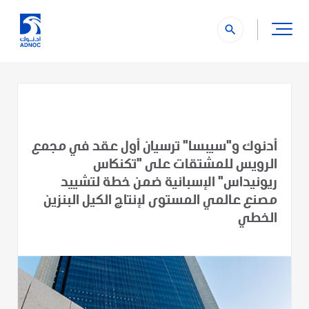
search
أدنوك و"سيبسا" ترسيان أول عقد في مجمع
الرويس للمشتقات على "تكنكاس
ريونيداس" الإسبانية ضمن خطة لتشييد
مصنع عالمي المستوى لإنتاج الكيل البنزين
الخطي