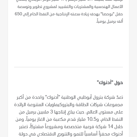
الأعمال الهندسية والمشتريات والتشييد لمشروع تطوير وتوسعة
حقل "بوحصا" بهدف زيادة سعته الإنتاجية من النفط الخام إلى 650
ألف برميل يومياً.
حول "أدنوك"
تعدّ شركة بترول أبوظبي الوطنية "أدنوك" واحدة من أكبر
مجموعات شركات الطاقة والبتروكيماويات المتنوعة الرائدة
على مستوى العالم، حيث يبلغ إنتاجها 3 ملايين برميل من
النفط الخام، و10.5 مليار قدم مكعبة من الغاز يومياً. ومن
خلال 14 شركة فرعية متخصصة ومشروعاً مشتركاً، تعتبر
أدنوك محفزاً أساسياً للنمو والتنويع الاقتصادي في دولة