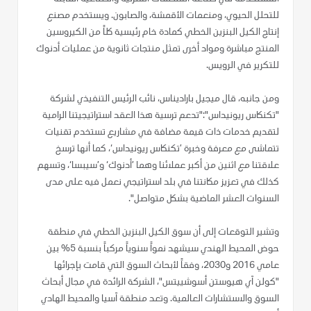
للتحلل الحيوي، ومنعمات الأقمشة، والصابون. ويستخدم مصنع
إنتاج الكيل البنزين الخطي كمادة خام رئيسية كلاً من الكيروسين
المنتج مباشرة ومواد أخرى تمثل منتجات ثانوية من عمليات أدنوك
للتكرير في الرويس.
ومن جانبه، قال ميجيل باراديناس، نائب الرئيس التنفيذي لشركة
"تكنكاس ريونيداس":"تدعم ترسية هذا العقد استراتيجيتنا الرامية
لتقديم خدمات ذات قيمة مضافة في مشاريع تستخدم تقنيات
تتماشى مع معرفة وخبرة ’تكنكاس ريونيداس‘، كما أنها ترسخ
علاقتنا مع اثنين من أكبر عملائنا وهما ’أدنوك‘ و’سيبسا‘، وتسهم
كذلك في تعزيز مكانتنا في بلد استراتيجي نعمل فيه على مدى
السنوات العشر الماضية بشكل متواصل".
وتشير التوقعات إلى أن سوق الكيل البنزين الخطي في منطقة
حوض المحيط الهندي سيشهد نمواً سنوياً مركباً بنسبة 5% بين
عامي 2016 و2030، وفقاً لأبحاث السوق التي قامت بإجرائها
"كولن آي هيوستن أسوشييتس"، الشركة الرائدة في مجال أبحاث
السوق والاستشارات العالمية. وتعد منطقة آسيا والمحيط الهادي