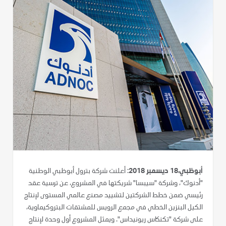
أبوظبي،18 ديسمبر 2018
: أعلنت شركة بترول أبوظبي الوطنية
"أدنوك"، وشركة "سيبسا" شريكتها في المشروع، عن ترسية عقد
رئيسي ضمن خطط الشركتين لتشييد مصنع عالمي المستوى لإنتاج
الكيل البنزين الخطي في مجمع الرويس للمشتقات البتروكيماوية،
على شركة "تكنكاس ريونيداس". ويمثل المشروع أول وحدة لإنتاج