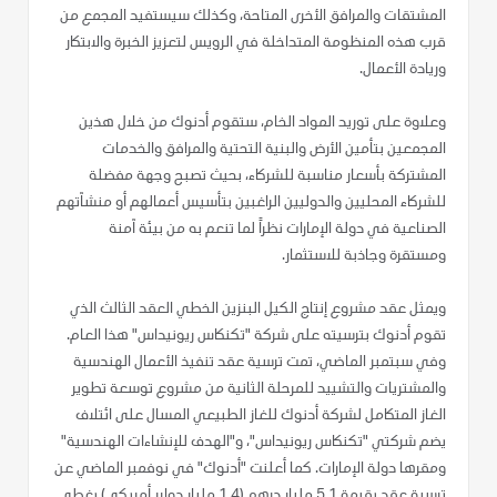
المشتقات والمرافق الأخرى المتاحة، وكذلك سيستفيد المجمع من
قرب هذه المنظومة المتداخلة في الرويس لتعزيز الخبرة والابتكار
وريادة الأعمال.
وعلاوة على توريد المواد الخام، ستقوم أدنوك من خلال هذين
المجمعين بتأمين الأرض والبنية التحتية والمرافق والخدمات
المشتركة بأسعار مناسبة للشركاء، بحيث تصبح وجهة مفضلة
للشركاء المحليين والدوليين الراغبين بتأسيس أعمالهم أو منشآتهم
الصناعية في دولة الإمارات نظراً لما تنعم به من بيئة آمنة
ومستقرة وجاذبة للاستثمار.
ويمثل عقد مشروع إنتاج الكيل البنزين الخطي العقد الثالث الذي
تقوم أدنوك بترسيته على شركة "تكنكاس ريونيداس" هذا العام.
وفي سبتمبر الماضي، تمت ترسية عقد تنفيذ الأعمال الهندسية
والمشتريات والتشييد للمرحلة الثانية من مشروع توسعة تطوير
الغاز المتكامل لشركة أدنوك للغاز الطبيعي المسال على ائتلاف
يضم شركتي "تكنكاس ريونيداس"، و"الهدف للإنشاءات الهندسية"
ومقرها دولة الإمارات. كما أعلنت "أدنوك" في نوفمبر الماضي عن
ترسية عقد بقيمة 5.1 مليار درهم (1.4 مليار دولار أمريكي) يغطي