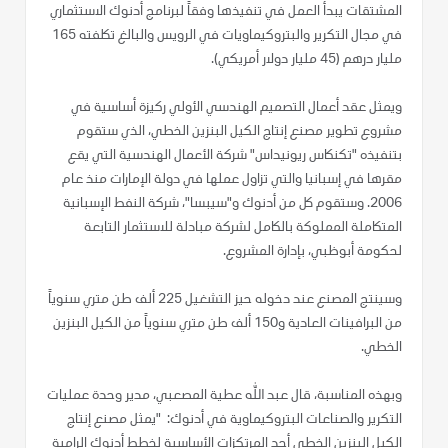
المشتقات يبدأ العمل في تنفيذها وفقاً لبرنامج أدنوك الاستثماري
في مجال التكرير والبتروكيماويات في الرويس والبالغ تكلفته 165
مليار درهم (45 مليار دولار أمريكي).
ويمثل عقد أعمال التصميم الهندسي الأولي ركيزة أساسية في
مشروع تطوير مصنع إنتاج الكيل البنزين الخطي، الذي ستقوم
بتنفيذه "تكنكاس ريونيداس" شركة الأعمال الهندسية التي يقع
مقرها في إسبانيا والتي تزاول عملها في دولة الإمارات منذ عام
2006. وستقوم كل من أدنوك و"سيبسا"، شركة النفط الإسبانية
المتكاملة المملوكة بالكامل لشركة مبادلة للاستثمار التابعة
لحكومة أبوظبي، بإدارة المشروع.
وسينتج المصنع عند دخوله حيز التشغيل 225 ألف طن متري سنوياً
من البرافينات العادية و150 ألف طن متري سنوياً من الكيل البنزين
الخطي.
وبهذه المناسبة، قال عبد الله عطية المصعبي، مدير وحدة عمليات
التكرير والصناعات البتروكيماوية في أدنوك: "يمثل مصنع إنتاج
الكيل البنزين الخطي أحد المرتكزات الأساسية لخطط أدنوك الرامية