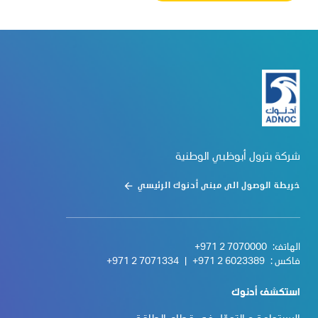
شركة بترول أبوظبي الوطنية
خريطة الوصول الى مبنى أدنوك الرئيسي
الهاتف:
+971 2 7070000
فاكس :
+971 2 6023389
|
+971 2 7071334
استكشف أدنوك