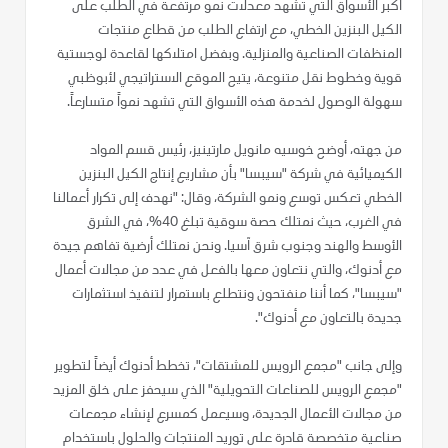
أكبر الأسواق التي تشهد معدلات نمو مرتفعة في الطلب على
الكيل البنزين الخطي، مع ارتفاع الطلب من قطاع منتجات
المنظفات الصناعية والمنزلية. وبفضل امتلاكها لقاعدة لوجستية
قوية وخطوط نقل متنوعة، يتيح الموقع الاستراتيجي لأبوظبي
سهولة الوصول لخدمة هذه الأسواق التي تشهد نمواً متسارعاً.
من جهته، أوضح خوسيه مانويل مارتينيز، رئيس قسم المواد
الكيميائية في شركة "سيبسا" بأن مشاريع إنتاج الكيل البنزين
الخطي تعكس توسع ونمو الشركة، وقال: "نهدف إلى تكرار أعمالنا
في الغرب، حيث نمتلك حصة سوقية تبلغ 40%، في الشرق
الأوسط والهند وجنوب شرق آسيا. ونحن نمتلك أرضية تفاهم جيدة
مع أدنوك، والتي نتعاون معها بالفعل في عدد من مجالات أعمال
"سيبسا"، كما أننا منفتحون ونتطلع باستمرار لتنفيذ استثمارات
جديدة بالتعاون مع أدنوك".
وإلى جانب "مجمع الرويس للمشتقات"، تخطط أدنوك أيضاً لتطوير
"مجمع الرويس للصناعات التحويلية" الذي سيحفز على خلق المزيد
من مجالات الأعمال الجديدة، وسيعمل كمسرع لإنشاء مجمعات
صناعية متخصصة قادرة على توريد المنتجات والحلول باستخدام