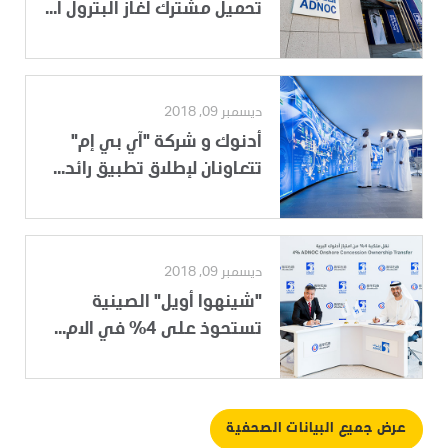
تحميل مشترك لغاز البترول ا...
ديسمبر 09, 2018
أدنوك و شركة "آي بي إم"
تتعاونان لإطلاق تطبيق رائد...
ديسمبر 09, 2018
"شينهوا أويل" الصينية
تستحوذ على 4% في الام...
عرض جميع البيانات الصحفية