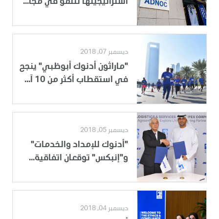
استراتيجيتها للنمو في مجا...
ديسمبر 07, 2018
"ماراثون أدنوك أبوظبي" ينجح
في استقطاب أكثر من 10 آ...
ديسمبر 05, 2018
"أدنوك للإمداد والخدمات"
و"إنبكس" توقعان اتفاقية...
ديسمبر 04, 2018