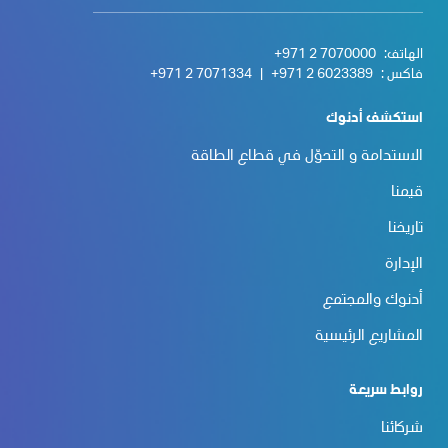
الهاتف:
+971 2 7070000
فاكس :
+971 2 6023389
|
+971 2 7071334
استكشف أدنوك
الاستدامة و التحوّل في قطاع الطاقة
قيمنا
تاريخنا
الإدارة
أدنوك والمجتمع
المشاريع الرئيسية
روابط سريعة
شركائنا