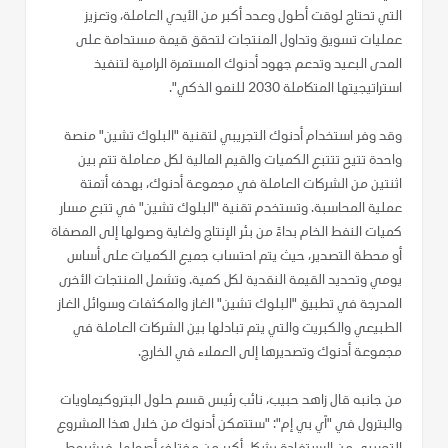
التي تحتاج لوقت أطول وعدد أكبر من الأيدي العاملة، وتعزيز
عمليات تسويق وتداول المنتجات لتحقق قيمة مستدامة على
المدى البعيد وتدعم جهود أدنوك المستمرة الرامية لتنفيذ
استراتيجيتها المتكاملة 2030 للنمو الذكي".
وقد وفر استخدام أدنوك التجريبي لتقنية "البلوك تشين" منصة
واحدة تتيح تتتبع الكميات والقيم المالية لكل معاملة تتم بين
اثنتين من الشركات العاملة في مجموعة أدنوك، بهدف أتمتة
عملية المحاسبة. وتستخدم تقنية "البلوك تشين" في تتبع مسار
كميات النفط الخام بداءً من بئر الإنتاج ولغاية وصولها إلى المصفاة
أو محطة التصدير، حيث يتم احتساب جميع الكميات على أساس
يومي وتحديد القيمة النقدية لكل كمية. وتشمل المنتجات الأخرى
المدرجة في تطبيق "البلوك تشين" الغاز والمكثفات وسوائل الغاز
الطبيعي والكبريت والتي يتم تبادلها بين الشركات العاملة في
مجموعة أدنوك وتصديرها إلى العملاء في الخارج.
من جانبه قال زاهد حبيب، نائب رئيس قسم حلول البتروكيماويات
والبترول في "آي بي إم": "ستتمكن أدنوك من خلال هذا المشروع