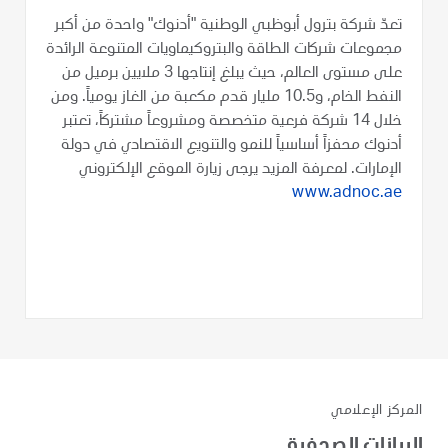
تعدّ شركة بترول أبوظبي الوطنية "أدنوك" واحدة من أكبر
مجموعات شركات الطاقة والبتروكيماويات المتنوعة الرائدة
على مستوى العالم، حيث يبلغ إنتاجها 3 ملايين برميل من
النفط الخام، و10.5 مليار قدم مكعبة من الغاز يومياً. ومن
خلال 14 شركة فرعية متخصصة ومشروعاً مشتركاً، تعتبر
أدنوك محفزاً أساسياً للنمو والتنويع الاقتصادي في دولة
الإمارات. لمعرفة المزيد يرجى زيارة الموقع الإلكتروني
www.adnoc.ae
المركز الإعلامي
البيانات الصحفية