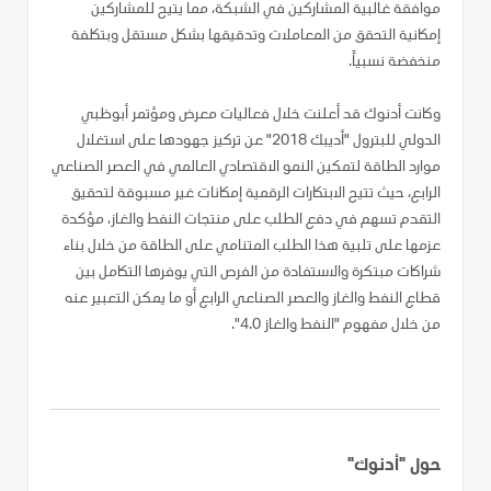
موافقة غالبية المشاركين في الشبكة، مما يتيح للمشاركين
إمكانية التحقق من المعاملات وتدقيقها بشكل مستقل وبتكلفة
منخفضة نسبياً.
وكانت أدنوك قد أعلنت خلال فعاليات معرض ومؤتمر أبوظبي
الدولي للبترول "أديبك 2018" عن تركيز جهودها على استغلال
موارد الطاقة لتمكين النمو الاقتصادي العالمي في العصر الصناعي
الرابع، حيث تتيح الابتكارات الرقمية إمكانات غير مسبوقة لتحقيق
التقدم تسهم في دفع الطلب على منتجات النفط والغاز، مؤكدة
عزمها على تلبية هذا الطلب المتنامي على الطاقة من خلال بناء
شراكات مبتكرة والاستفادة من الفرص التي يوفرها التكامل بين
قطاع النفط والغاز والعصر الصناعي الرابع أو ما يمكن التعبير عنه
من خلال مفهوم "النفط والغاز 4.0".
حول "أدنوك"