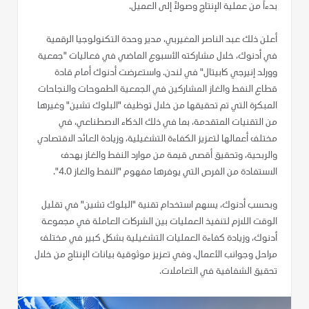
بدءاً من عملية الإنتاج وصولاً إلى العميل.
أعلن ذلك عبد الناصر المغيربي، مدير وحدة التكنولوجيا الرقمية
في أدنوك، خلال مشاركته الأسبوع الماضي في فعاليات "جمعية
وورلد إنيرجي كابيتال" في لندن. واستعرضت أدنوك أمام قادة
قطاع النفط والغاز المشاركين في الجمعية الطموحات والنجاحات
المبكرة التي تم تحقيقها من خلال توظيف "البلوك تشين" وغيرها
من التقنيات المتقدمة، بما في ذلك الذكاء الاصطناعي، في
مختلف أعمالها لتعزيز الكفاءة التشغيلية، وزيادة العائد الاقتصادي
والربحية، وتحقيق أقصى قيمة من موارد النفط والغاز بهدف
الاستفادة من الفرص التي يوفرها مفهوم "النفط والغاز 4.0".
وبحسب أدنوك، يسهم استخدام تقنية "البلوك تشين" في تقليل
الوقت اللازم لتنفيذ العمليات بين الشركات العاملة في مجموعة
أدنوك، وزيادة كفاءة العمليات التشغيلية بشكل كبير في مختلف
مراحل وجوانب الأعمال، وفي تعزيز موثوقية بيانات الإنتاج من خلال
تحقيق الشفافية في التعاملات.