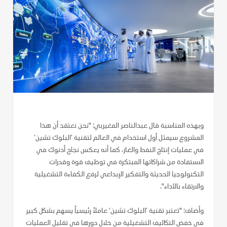
وبهذه المناسبة قال عبدالناصر المغيربي: "نحن نعتقد أن هذا
المشروع سيمثل أول استخدام في العالم لتقنية ’البلوك تشين‘
في عمليات إنتاج النفط والغاز، كما أنه يعكس نجاح أدنوك في
الاستفادة من شراكاتها المبتكرة في توظيف قوة وقدرات
التكنولوجيا الحديثة والتفكير الإبداعي لرفع الكفاءة التشغيلية
والارتقاء بالأداء".
وأضاف: "تعتبر تقنية ’البلوك تشين‘ عاملاً رئيسياً يسهم بشكل كبير
في خفض التكاليف التشغيلية من خلال دورها في تقليل العمليات