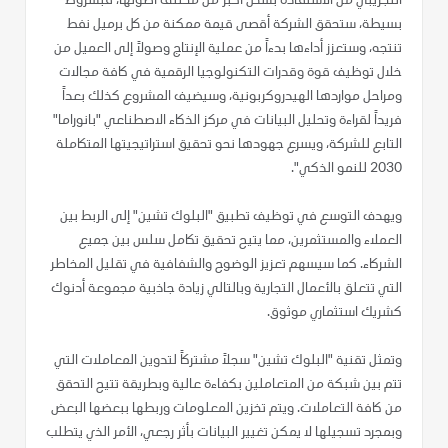
التجريبي من الاستفادة بشكل أكبر من مختلف أصولها، فبشروط
بسيطة، ستحقق الشركة أقصى قيمة ممكنة من كل برميل نفط
تنتجه، وستعزز أداءها بدءاً من عملية الإنتاج وصولاً إلى العميل من
خلال توظيف قوة وقدرات التكنولوجيا الرقمية في كافة مجالات
ومراحل مواردها الهيدروكربونية، وسيضيف المشروع كذلك بعداً
فريداً لقراءة وتحليل البيانات في مركز الذكاء الاصطناعي "بانوراما"
التابع للشركة، ويسرع جهودها نحو تحقيق استراتيجيتها المتكاملة
2030 للنمو الذكي".
ويهدف التوسع في توظيف تطبيق "البلوك تشين" إلى الربط بين
العملاء والمستثمرين، مما يتيح تحقيق تكامل سلس بين جميع
الشركاء. كما سيسهم تعزيز الوضوح والشفافية في تقليل المخاطر
التي تتعلق بالأعمال التجارية وبالتالي زيادة جاذبية مجموعة أدنوك
كشريك استثماري موثوق.
وتمثل تقنية "البلوك تشين" سجلاً مشتركاً لتدوين المعاملات التي
تتم بين شبكة من المتعاملين بكفاءة عالية وبطريقة تتيح التحقق
من كافة التعاملات. ويتم تخزين المعلومات وربطها ببعضها البعض
وبمجرد تسجيلها لا يمكن تغيير البيانات بأثر رجعي، الأمر الذي يتطلب