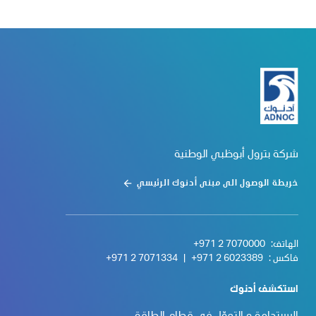
شركة بترول أبوظبي الوطنية
خريطة الوصول الى مبنى أدنوك الرئيسي
الهاتف:
+971 2 7070000
فاكس :
+971 2 6023389
|
+971 2 7071334
استكشف أدنوك