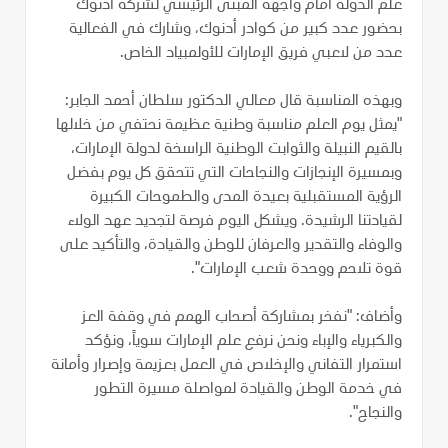
علم الدولة أمام واجهة المبنى الرئيسي لشركة أدنوك
بحضور عدد كبير من كوادر أدنوك، وشارك في الفعالية
عدد من لاعبي فريق الإمارات للأولمبياد الخاص.
وبهذه المناسبة قال معالي الدكتور سلطان أحمد الجابر:
"يمثل يوم العلم مناسبة وطنية عظيمة نحتفي من خلالها
بالقيم النبيلة والثوابت الوطنية الراسخة لدولة الإمارات،
وبمسيرة الإنجازات والنجاحات التي تتحقق كل يوم بفضل
الرؤية المستقبلية بعيدة المدى والطموحات الكبيرة
لقيادتنا الرشيدة. ويشكل اليوم فرصة لتجديد عهد الولاء
والوفاء والتقدير والعرفان للوطن والقيادة، والتأكيد على
قوة تلاحم ووحدة شعب الإمارات".
وأضاف: "نفخر بمشاركة أصحاب الهمم في وقفة العز
والكبرياء والإباء ونحن نرفع علم الإمارات سوياً، ونؤكد
استمرار التفاني والإخلاص في العمل بعزيمة وإصرار وأمانة
في خدمة الوطن والقيادة لمواصلة مسيرة التطور
والنجاح".