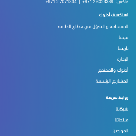
فاكس :
+971 2 6023389
|
+971 2 7071334
استكشف أدنوك
الاستدامة و التحوّل في قطاع الطاقة
قيمنا
تاريخنا
الإدارة
أدنوك والمجتمع
المشاريع الرئيسية
روابط سريعة
شركائنا
منتجاتنا
الموردين