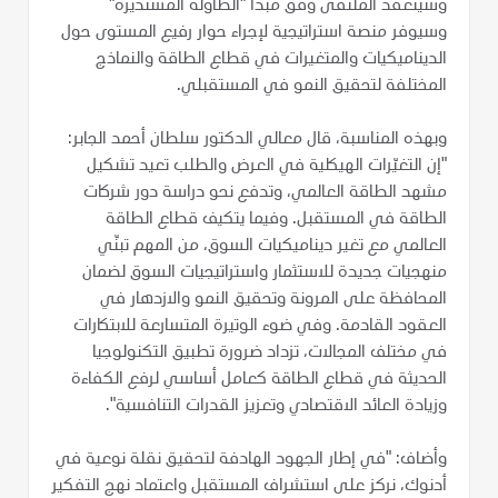
وسينعقد الملتقى وفق مبدأ "الطاولة المستديرة"
وسيوفر منصة استراتيجية لإجراء حوار رفيع المستوى حول
الديناميكيات والمتغيرات في قطاع الطاقة والنماذج
المختلفة لتحقيق النمو في المستقبلي.
وبهذه المناسبة، قال معالي الدكتور سلطان أحمد الجابر:
"إن التغيّرات الهيكلية في العرض والطلب تعيد تشكيل
مشهد الطاقة العالمي، وتدفع نحو دراسة دور شركات
الطاقة في المستقبل. وفيما يتكيف قطاع الطاقة
العالمي مع تغير ديناميكيات السوق، من المهم تبنّي
منهجيات جديدة للاستثمار واستراتيجيات السوق لضمان
المحافظة على المرونة وتحقيق النمو والازدهار في
العقود القادمة. وفي ضوء الوتيرة المتسارعة للابتكارات
في مختلف المجالات، تزداد ضرورة تطبيق التكنولوجيا
الحديثة في قطاع الطاقة كعامل أساسي لرفع الكفاءة
وزيادة العائد الاقتصادي وتعزيز القدرات التنافسية".
وأضاف: "في إطار الجهود الهادفة لتحقيق نقلة نوعية في
أدنوك، نركز على استشراف المستقبل واعتماد نهج التفكير