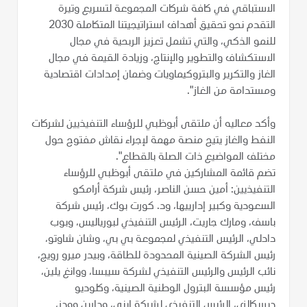
الاستباقي في كافة شركات المجموعة لتسريع وتيرة
التقدم نحو تحقيق أهداف استراتيجيتنا المتكاملة 2030
للنمو الذكي، والتي تشمل تعزيز الربحية في مجال
الاستكشاف والتطوير والإنتاج، وزيادة القيمة في مجال
الغاز والتكرير والبتروكيماويات وضمان إمدادات اقتصادية
ومستدامة من الغاز".
وأكد معاليه أن ملتقى أبوظبي للرؤساء التنفيذيين لشركات
النفط والغاز يتيح منصة مهمة لإجراء نقاش مفتوح حول
مختلف المواضيع ذات الصلة بالقطاع".
تضم قائمة المشاركين في ملتقى أبوظبي للرؤساء
التنفيذيين: أمين حسن الناصر، رئيس شركة أرامكو
السعودية وكبير إدارييها، ود. كورت بوك، رئيس شركة
باسف، ومارك جاريت، الرئيس التنفيذي لبورياليس، وبوب
دادلي، الرئيس التنفيذي لمجموعة بي بي، وشان شاوتو،
رئيس الشركة الصينية المحدودة للطاقة، وبيدر ميرو رويج،
نائب الرئيس والرئيس التنفيذي لشركة سيبسا، ووانغ يلين،
رئيس مؤسسة البترول الوطنية الصينية، وكلوديو
ديسكالزي، الرئيس التنفيذي لشركة إيني، ودارين وودز،