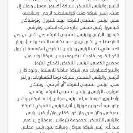
الرئيس والرئيس التنفيذي لشركة أكسون موبيل، وهنتر إل
هنت، رئيس شركة هنت كونسليدتيد انرجى، وسانجيف
سنغ، الرئيس التنفيذي لشركة الهند للبترول، وتوشياكي
كيتامورا، رئيس مجلس إدارة شركة انبكس، وياوشي
كيماورا، الرئيس والرئيس التنفيذي لشركة جي اكس تي جي
القابضة ( جي اكس نيبون- لاستكشاف النفط والغاز)، ونزار
العدساني، نائب الرئيس والرئيس التنفيذي لمؤسسة البترول
الكويتية، ود. فاجيت اليكبروف رئيس شركة لوك اويل،
ومصبح الكعبي، الرئيس التنفيذي لقطاع البترول
والبتروكيمياويات في شركة مبادلة للاستثمار، وتود كاران،
الرئيس والرئيس التنفيذي لشركة نوفا للكيماويات، وراينر
سيل، الرئيس التنفيذي لشركة "أو أم في"، وفيكي
هولوب، الرئيس والرئيس التنفيذي لشركة أوكسي،
وأنطونيو كوستا سيلفا، رئيس مجلس إدارة شركة بارتكس،
وخوسيه أنطونيو غونزاليز أنايا، الرئيس التنفيذي لشركة
بيميكس، وتان سري وان ذوالكفلي وان أريفين، رئيس
والرئيس التنفيذي لمجموعة بتروناس، وروفناج إبراهيم
عبدالله، رئيس شركة سوكار، وفرانك نينج، رئيس مجلس