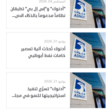
أغسطس 04, 2026
"أدنوك" و"إس إل بي" تطبقان
نظاماً مدعوماً بالذكاء الاص...
يوليو 31, 2026
أدنوك تُحدّث آلية تسعير
خامات نفط أبوظبي
يوليو 21, 2026
"أدنوك" تسرِّع تنفيذ
استراتيجيتها للنمو في مجا...