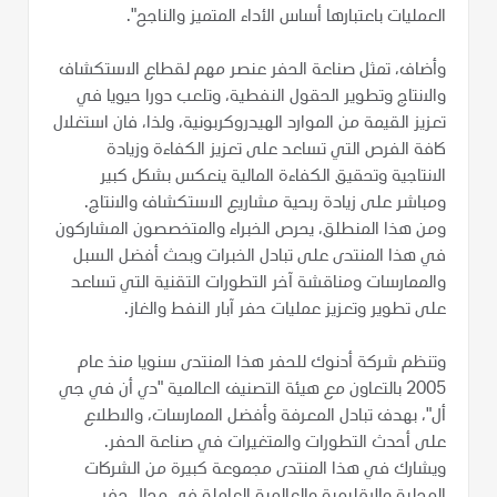
العمليات باعتبارها أساس الأداء المتميز والناجح".
وأضاف، تمثل صناعة الحفر عنصر مهم لقطاع الاستكشاف
والانتاج وتطوير الحقول النفطية، وتلعب دورا حيويا في
تعزيز القيمة من الموارد الهيدروكربونية، ولذا، فان استغلال
كافة الفرص التي تساعد على تعزيز الكفاءة وزيادة
الانتاجية وتحقيق الكفاءة المالية ينعكس بشكل كبير
ومباشر على زيادة ربحية مشاريع الاستكشاف والانتاج.
ومن هذا المنطلق، يحرص الخبراء والمتخصصون المشاركون
في هذا المنتدى على تبادل الخبرات وبحث أفضل السبل
والممارسات ومناقشة آخر التطورات التقنية التي تساعد
على تطوير وتعزيز عمليات حفر آبار النفط والغاز.
وتنظم شركة أدنوك للحفر هذا المنتدى سنويا منذ عام
2005 بالتعاون مع هيئة التصنيف العالمية "دي أن في جي
أل"، بهدف تبادل المعرفة وأفضل الممارسات، والاطلاع
على أحدث التطورات والمتغيرات في صناعة الحفر.
ويشارك في هذا المنتدى مجموعة كبيرة من الشركات
المحلية والاقليمية والعالمية العاملة في مجال حفر