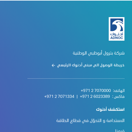
شركة بترول أبوظبي الوطنية
خريطة الوصول الى مبنى أدنوك الرئيسي
الهاتف:
+971 2 7070000
فاكس :
+971 2 6023389
|
+971 2 7071334
استكشف أدنوك
الاستدامة و التحوّل في قطاع الطاقة
قيمنا