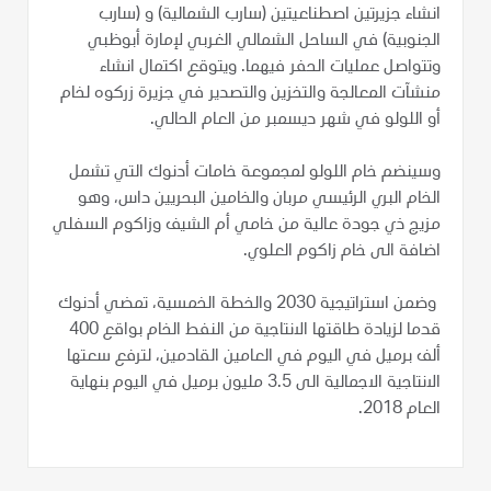
انشاء جزيرتين اصطناعيتين (سارب الشمالية) و (سارب
الجنوبية) في الساحل الشمالي الغربي لإمارة أبوظبي
وتتواصل عمليات الحفر فيهما. ويتوقع اكتمال انشاء
منشآت المعالجة والتخزين والتصدير في جزيرة زركوه لخام
أو اللولو في شهر ديسمبر من العام الحالي.
وسينضم خام اللولو لمجموعة خامات أدنوك التي تشمل
الخام البري الرئيسي مربان والخامين البحريين داس، وهو
مزيج ذي جودة عالية من خامي أم الشيف وزاكوم السفلي
اضافة الى خام زاكوم العلوي.
وضمن استراتيجية 2030 والخطة الخمسية، تمضي أدنوك
قدما لزيادة طاقتها الانتاجية من النفط الخام بواقع 400
ألف برميل في اليوم في العامين القادمين، لترفع سعتها
الانتاجية الاجمالية الى 3.5 مليون برميل في اليوم بنهاية
العام 2018.