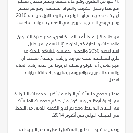
70 جزء من المليون وهو خام خفيف ويتميز بمعدل تقطير
متوسط وقليل الكبريت والمواد المعدنية. ويتوقع تصدير
أول شحنة من خام أو اللولو في الربع الأول من عام 2018
وسيتم رفع الانتاجية تدريجيا في الخمس سنوات القادمة.
من جانبه قال عبدالله سالم الظاهري، مدير دائرة التسويق
والمبيعات والتجارة في أدنوك "إننا نسعى من خلال
استراتيجية 2030 والخطة الخمسية للشركة للبحث عن
طرق لمضاعفة قيمة مواردنا وزيادة الربحية"، مضيفا ان
مزج خامي أم اللولو وسطح الرزبوط من شأنه زيادة الانتاج
والسعة التخزينية والمرونة، بينما يوفر لعملائنا خيارات
أفضل.
ويعتبر مجمع منشآت أم اللولو من أكبر المجمعات البترولية
في إمارة أبوظبي وسيكون من أضخم مجمعات المنشآت
في الشرق الأوسط. وقد تم انتاج الكمية الأولى من النفط
في المرحلة الأولى في أكتوبر 2014.
وضمن مشروع التطوير المتكامل لحقل سطح الرزبوط تم